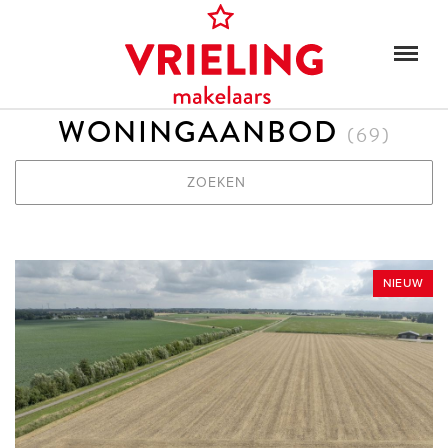
WONINGAANBOD
(
69
)
ZOEKEN
NIEUW
KOOP & HUUR
PLAATS
MIN. PRIJS