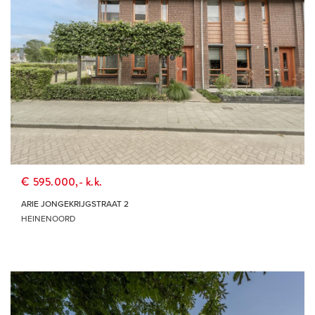
€ 595.000,- k.k.
ARIE JONGEKRIJGSTRAAT 2
HEINENOORD