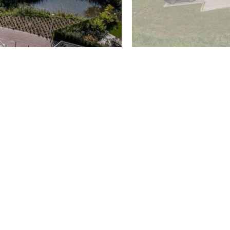
oningen (en wanneer de koper en/of de verkoper een
 daarna digitaal aan ons te bevestigen via jouw MOVE-
garageboxen, bouwkavels, woon-/bedrijfspanden en
aatsvindt (met iDIN identificatie) door gebruikmaking van
ntenbond en Vereniging Eigen Huis en aangevuld met
ctie en een clausule over de onderzoeksplicht van koper.