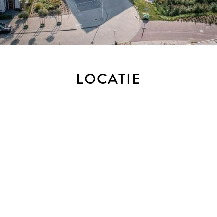
LOCATIE
een biedlogboek bij te houden bij de verkoop van bestaande w
 gewenst, nog steeds mondeling met ons bespreken maar dien je
erkoop van nieuwbouw, recreatiewoningen, bedrijfswoningen, 
akkoord dat ondertekening van de koopovereenkomst digitaal pl
 recente model dat is vastgesteld door de NVM, de Consume
end) een ouderdoms-clausule, een clausule over de Meetinstru