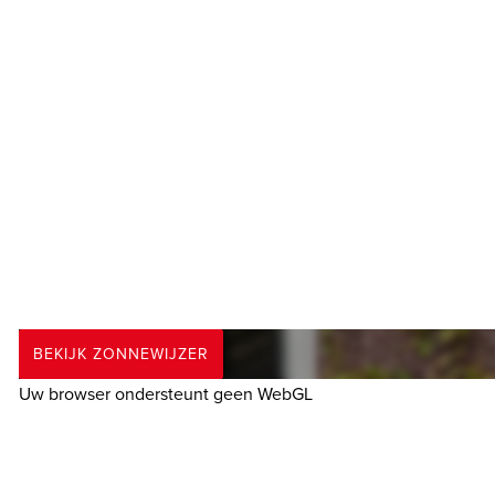
* Vanzelfsprekend staat het je vrij om, indien gewenst, e
van de bouwkundige staat van de woning.
HOEKSCHE WAARD
De Hoeksche Waard is een eiland ten zuiden van Rotterdam 
gemeente. Door de status van “Nationaal Landschap” is haar 
goed wonen blijven.
‘s-GRAVENDEEL
Een dorp met een rijke historie gesticht in 1593 waar straat
waaronder 2 grote supermarkten en op 8000 m² één van de b
BEKIJK ZONNEWIJZER
wandelen en fietsen komt ruimschoots aan zijn trekken. Een
Uw browser ondersteunt geen WebGL
ENTHOUSIAST?
Maak gerust een afspraak voor een vrijblijvende bezichtigin
ons kantoor.