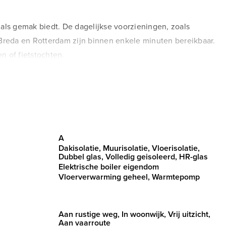
 als gemak biedt. De dagelijkse voorzieningen, zoals
Breda en Rotterdam zijn binnen enkele minuten bereikbaar.
 of fietstochten.
age en bergingen.
A
 heeft voor ultiem woongenot, met een gezellige zithoek en
Dakisolatie, Muurisolatie, Vloerisolatie,
opkwaliteit inbouwapparatuur zoals een Bora
Dubbel glas, Volledig geisoleerd, HR-glas
Elektrische boiler eigendom
egang tot het riante dakterras waar u kunt genieten van
Vloerverwarming geheel, Warmtepomp
genieten, dankzij de perfecte ligging op het zuiden.
Aan rustige weg, In woonwijk, Vrij uitzicht,
Aan vaarroute
ers zijn voorzien van een eigen thermostaat en screens die