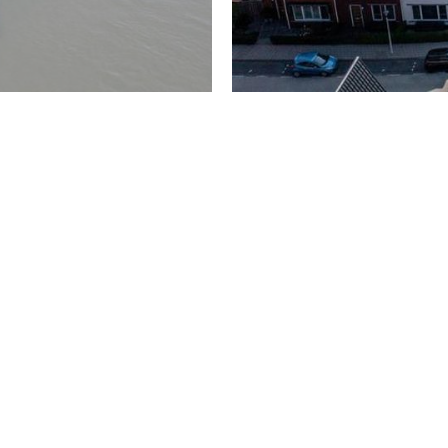
- Vloerverwarming in het gehele appartement
- Warmtepomp met boiler (40L)
- 3 zonnepanelen in eigendom
- HR++ glas in houten kozijnen, allen voorzien van screens
- VvE brijdrage: €263,- (appartement en parkeerplaats)
- De oplevering is in overleg
BIJZONDERHEDEN
* Vanaf 1 januari 2023 zijn makelaars wettelijk verplicht 
particulier is). Biedingen kun je per die datum, en indien
account. Het biedlogboek is niet van toepassing bij de v
(agrarische) bedrijfsobjecten zonder woonbestemming.
* Bij het sluiten van een koopovereenkomst verklaar je je 
het platform van ondertekenen.nl.
* De koopovereenkomst wordt opgesteld conform het meest
enkele aanvullende artikelen waaronder (maar niet uitsluit