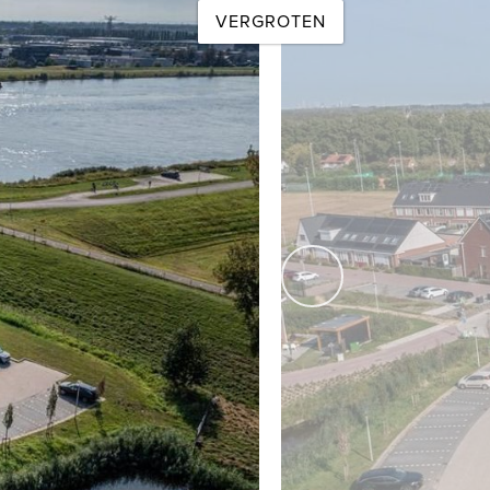
VERGROTEN
. Het complex is ingericht met slechts 19 gelijkwaardige
mfort. Ervaar het ultieme woongenot aan het water en maak
volgende