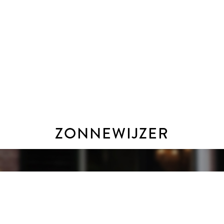
en bouwkundige uit te nodigen de woning bouwkundig voor je 
met een oppervlakte van 27.420 hectare, telt ruim 88.000 in
open en landelijk karakter op de lange termijn verzekerd en d
ZONNEWIJZER
namen nog herinneren aan de ooit bloeiende vlascultuur heeft h
ekendste modehuizen van het land (Voorwinden). Er is een ri
 voettocht door de polder Groot Koninkrijk is voor de recrean
g. Dat is mogelijk tijdens kantooruren, maar ook ’s avonds en 