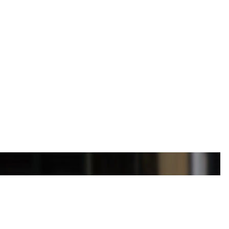
te keuren teneinde jezelf een goed beeld te kunnen vormen
woners en is sinds 2019 samengevoegd in 1 gelijknamige
oor de versterking van natuurwaarden zal het er altijd
aar inwoners veel te bieden. Er zijn liefst 47 winkels,
jk verenigingsleven en ook de liefhebber van natuur,
t een echte belevenis.
op zaterdag. Bekijk onze website voor extra informatie over