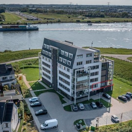
 de naam doet vermoeden- langs de oevers van de Dordtsche Kil
Vereniging van Eigenaars is actief en gezond.
e wonen op een unieke locatie met ongeëvenaarde luxe en co
are label was)