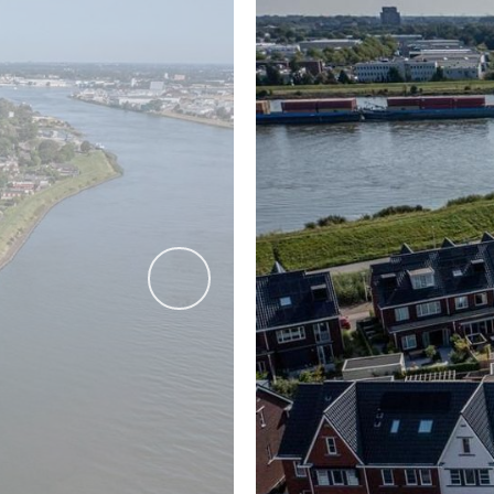
COMPLEX
Het complex “Kilzicht” is opgeleverd in 2021 en ligt -zoals
appartement en staat daarbij garant voor rustig wonen. De 
Dit prachtige appartement biedt u een zeldzame kans om t
van dit droom appartement uw nieuwe thuis!
AFMETINGEN
Bekijk voor de afmetingen bijgevoegde plattegronden.
vorige
ALGEMEEN
- Bouwjaar: 2020
- Woonoppervlakte: 138 m2
- Dakterras: 27 m2
- Eigen grond
- Energielabel: A (label uit 2020, waarbij A het hoogst haalb