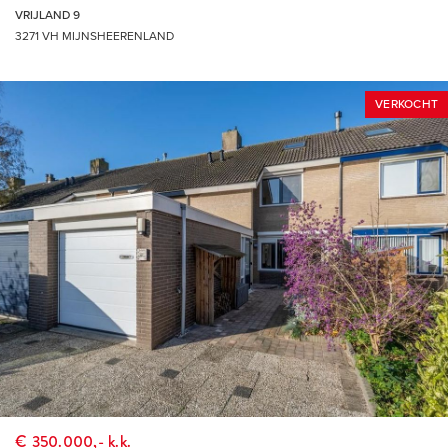
VRIJLAND 9
EIGEN NVM MAKELAAR
3271 VH MIJNSHEERENLAND
Vrieling Makelaars behartigt de belangen van de verkopende
partij. Ons advies bij het kopen van jouw nieuwe woning is
dan ook om je eigen NVM-aankoopmakelaar mee te nemen.
VERKOCHT
TOT SLOT
Deze presentatie is met zorg samengesteld, onder andere
(maar niet uitsluitend) aan de hand van de door
opdrachtgever (verkoper/verhuurder) aan makelaar verstrekte
gegevens en tekeningen. Desondanks kunnen aan deze
presentatie geen rechten worden ontleend en aanvaardt de
makelaar of zijn opdrachtgever (verkoper/verhuurder) geen
enkele aansprakelijkheid voor enige onvolledigheid,
onjuistheid of anderszins -dan wel de gevolgen daarvan- van
de in deze presentatie verstrekte informatie of elke andere
aan de (kandidaat) koper of huurder (of andere
€ 350.000,- k.k.