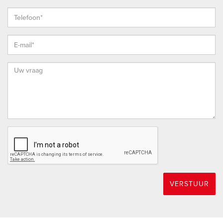
Meetinstructie en een clausule over de onderzoeksplicht van
koper.
* Vanzelfsprekend staat het je vrij om, indien gewenst, elke
bouwkundige (behoudens de Vereniging Eigen Huis) uit te
nodigen de woning bouwkundig voor je te keuren teneinde
jezelf een goed beeld te kunnen vormen van de
bouwkundige staat van de woning.
HOEKSCHE WAARD
De Hoeksche Waard is een eiland ten zuiden van Rotterdam
met een oppervlakte van 27.420 hectare, telt ruim 88.000
inwoners en is sinds 2019 samengevoegd in 1 gelijknamige
gemeente. Door de status van “Nationaal Landschap” is haar
open en landelijk karakter op de lange termijn verzekerd en
VERSTUUR
door de versterking van natuurwaarden zal het er altijd goed
wonen blijven.