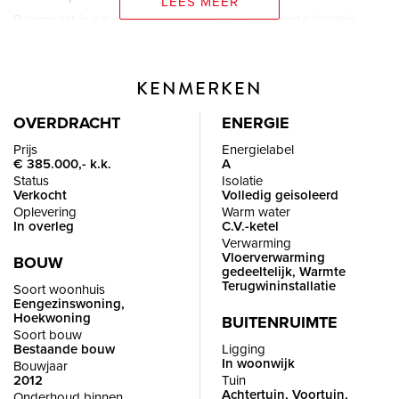
LEES MEER
Daarnaast is de woning voorzien van uitstekende isolatie,
HR++ beglazing en een ventilatiewarmtepomp. Dit samen
zorgt ervoor dat de maandelijkse lasten voor energie beperkt
KENMERKEN
zijn.
OVERDRACHT
ENERGIE
De locatie is zonder meer perfect: de Binnenmaas, het park,
Prijs
Energielabel
€ 385.000,- k.k.
A
tenniscomplex, de watersportvereniging, jachthaven en het
Status
Isolatie
zwemstrandje liggen op loopafstand. Scholen en winkels
Verkocht
Volledig geisoleerd
Oplevering
Warm water
bereikt u binnen een paar fietsminuten. Ook de uitvalswegen
In overleg
C.V.-ketel
naar Rotterdam en de goede verbinding van het openbaar
Verwarming
Vloerverwarming
vervoer liggen binnen handbereik.
BOUW
gedeeltelijk, Warmte
Terugwininstallatie
Soort woonhuis
Eengezinswoning,
Wij laten met veel plezier deze fijne gezinswoning graag van
Hoekwoning
BUITENRUIMTE
binnen zien! Maak hiervoor een vrijblijvende
Soort bouw
Bestaande bouw
Ligging
bezichtigingsafspraak.
In woonwijk
Bouwjaar
2012
Tuin
Achtertuin, Voortuin,
Onderhoud binnen