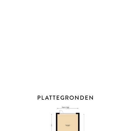
- Perceelgrootte: 180m²
- Eigen grond
- Energielabel: A
- CV-ketel: Intergas Kompakt HRE, 2012
- Ventilatiewarmtepomp: Inventum Ecolution, 2012
- Mechanische ventilatie
- Dubbele beglazing in houten kozijnen
- Begane grond en de eerste verdieping voorzien van
vloerverwarming
- Alle roerende zaken worden ter overname aangeboden
- De oplevering is in overleg
PLATTEGRONDEN
BIJZONDERHEDEN
* Vanaf 1 januari 2023 zijn makelaars wettelijk verplicht een
biedlogboek bij te houden bij de verkoop van bestaande
woningen (en wanneer de koper en/of de verkoper een