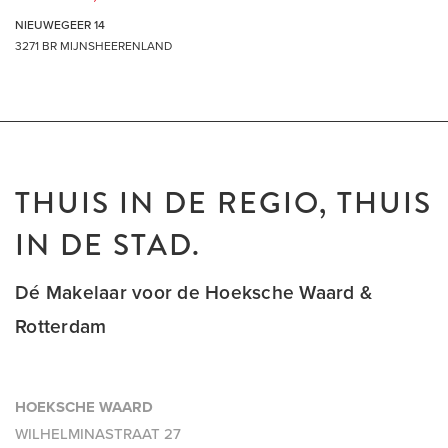
belanghebbende) verstrekte informatie m.b.t. het te koop (of
NIEUWEGEER 14
te huur) aangeboden object. Alle opgegeven maten en
3271 BR MIJNSHEERENLAND
oppervlakten zijn daarnaast slechts indicatief. Mocht deze
presentatie of andere verstrekte informatie m.b.t. het te koop
(of te huur) aangeboden object vragen oproepen, dan
nodigen wij je van harte uit deze onder onze (makelaar)
aandacht te brengen.
THUIS IN DE REGIO, THUIS
THUIS IN DE REGIO, THUIS IN DE STAD
IN DE STAD.
DÉ MAKELAAR VOOR DE HOEKSCHE WAARD &
ROTTERDAM
Dé Makelaar voor de Hoeksche Waard &
Rotterdam
HOEKSCHE WAARD
WILHELMINASTRAAT 27