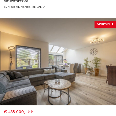
NIEUWEGEER 60
Op ongeveer 1 kilometer afstand ligt recreatieoord ‘de
3271 BR MIJNSHEERENLAND
Binnenmaas’ dat regionale bekendheid geniet met allerlei
attracties waaronder het openluchtzwembad, de
kinderboerderij en Restaurant Brasserie Binnenmaas. De
VERKOCHT
uitvalswegen en het openbaar vervoer zorgen voor een
goede bereikbaarheid van Mijnsheerenland. Zo brengt de
bus je in 20 minuten naar Rotterdam Zuidplein en met de auto
is dat zelfs nog sneller. Het is fijn wonen in Mijnsheerenland.
Met de rust, de veiligheid, de ruimte en de natuur van een
dorp en de nabijheid van een grote stad.
ENTHOUSIAST?
Maak gerust een afspraak voor een vrijblijvende bezichtiging.
Dat is mogelijk tijdens kantooruren, maar ook ’s avonds en
op zaterdag. Bekijk onze website voor extra informatie over
ons kantoor.
€ 435.000,- k.k.