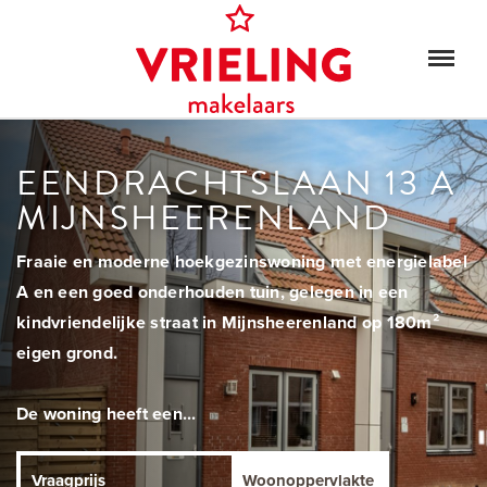
EENDRACHTSLAAN 13 A
MIJNSHEERENLAND
Fraaie en moderne hoekgezinswoning met energielabel
A en een goed onderhouden tuin, gelegen in een
kindvriendelijke straat in Mijnsheerenland op 180m²
eigen grond.
De woning heeft een...
Vraagprijs
Woonoppervlakte