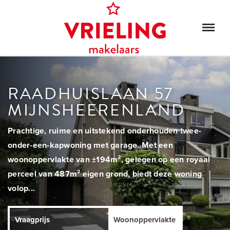
RAADHUISLAAN 57
MIJNSHEERENLAND
Prachtige, ruime en uitstekend onderhouden twee-
onder-een-kapwoning met garage. Met een
woonoppervlakte van ±194m², gelegen op een royaal
perceel van 487m² eigen grond, biedt deze woning
volop...
Vraagprijs
Woonoppervlakte