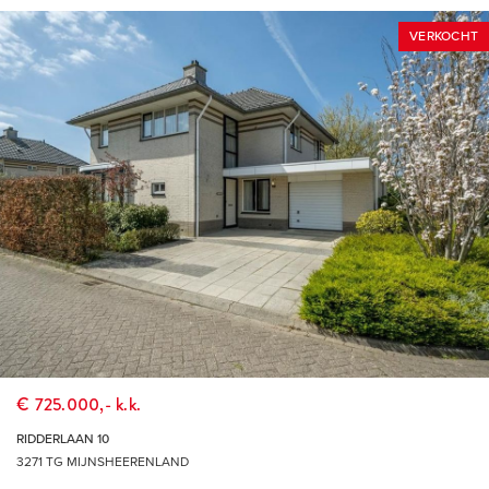
met nog geen 5.000 inwoners en is direct gelegen aan de
Binnenbedijkte Maas, die in de volksmond ‘Binnenmaas’
VERKOCHT
wordt genoemd. Het dorp kenmerkt zich door de ruime
opzet, het gevarieerde aanbod van woningen en de vele
recreatiemogelijkheden. Zo is er direct aan de prachtige
Binnenmaas een mooi groen wandelpark met zwemstrand,
tenniscomplex en watersportvereniging met eigen jachthaven.
In de zomer is het hier heerlijk ontspannen en zijn veel
inwoners van Mijnsheerenland hier dagelijks te vinden.
Vanzelfsprekend heeft het dorp een leuke hockey- en
voetbalvereniging en is het voorzien van goede scholen en
kinderdagopvang. Voor de dagelijkse boodschappen kun je
terecht bij de Plusmarkt, de slager, de bakkerij en de drogist.
€ 725.000,- k.k.
Op ongeveer 1 kilometer afstand ligt recreatieoord ‘de
RIDDERLAAN 10
Binnenmaas’ dat regionale bekendheid geniet met allerlei
3271 TG MIJNSHEERENLAND
attracties waaronder het openluchtzwembad, de