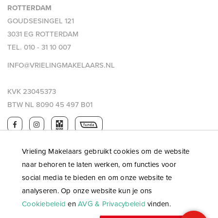
presentatie of andere verstrekte informatie m.b.t. het te koop
ROTTERDAM
(of te huur) aangeboden object vragen oproepen, dan
GOUDSESINGEL 121
nodigen wij je van harte uit deze onder onze (makelaar)
3031 EG ROTTERDAM
aandacht te brengen.
TEL.
010 - 31 10 007
INFO@VRIELINGMAKELAARS.NL
THUIS IN DE REGIO, THUIS IN DE STAD
DÉ MAKELAAR VOOR DE HOEKSCHE WAARD &
KVK 23045373
ROTTERDAM
BTW NL 8090 45 497 B01
Vrieling Makelaars gebruikt cookies om de website
naar behoren te laten werken, om functies voor
social media te bieden en om onze website te
analyseren. Op onze website kun je ons
Cookiebeleid
en
AVG & Privacybeleid
vinden.