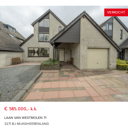
kinderboerderij en Restaurant Brasserie Binnenmaas. De
VERKOCHT
uitvalswegen en het openbaar vervoer zorgen voor een
goede bereikbaarheid van Mijnsheerenland. Zo brengt de
bus je in 20 minuten naar Rotterdam Zuidplein en met de auto
is dat zelfs nog sneller. Het is fijn wonen in Mijnsheerenland.
Met de rust, de veiligheid, de ruimte en de natuur van een
dorp en de nabijheid van een grote stad.
ENTHOUSIAST?
Maak gerust een afspraak voor een vrijblijvende bezichtiging.
Dat is mogelijk tijdens kantooruren, maar ook ’s avonds en
op zaterdag. Bekijk onze website voor extra informatie over
ons kantoor.
€ 585.000,- k.k.
EIGEN NVM MAKELAAR
LAAN VAN WESTMOLEN 71
Vrieling Makelaars behartigt de belangen van de verkopende
3271 BJ MIJNSHEERENLAND