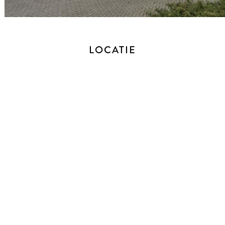
zowel de garage als de tuin.
De gehele begane grond vloer is afgewerkt met een
natuursteen marmerenvloer, deze is voor extra comfort
LOCATIE
voorzien van vloerverwarming.
EERSTE VERDIEPING
Vanaf de ruime overloop is er toegang naar de twee
slaapkamers, badkamer, aparte toiletruimte met fonteintje en
de trap opgang naar de tweede verdieping.
De masterbedroom is van een riant formaat, dit waren
namelijk 2 slaapkamers, wat eenvoudig weer te herstellen is.
De kamer is aan de voorzijde gelegen en voorzien van een
balkon. Daarnaast is er een ingebouwde kledingkast met
zowel hang- als leggedeelte, vloerbedekking en een
airconditioning.