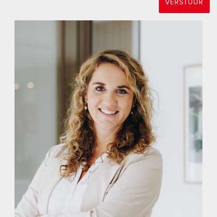
- Warmtepomp Remeha Elga Ace Hybride, 2023
VERSTUUR
- WTW-unit Invemtum spaarpomp gekoppeld aan de cv-
installatie
- 18 zonnepanelen
- Vloer-, spouw- en dakisolatie
- Begane grond vloer voorzien van vloerverwarming en
isolatie
- Houten kozijnen met dubbele beglazing
- De vijver met pomp en vissen zal achterblijven
- De oplevering is in overleg
BIJZONDERHEDEN
* Vanaf 1 januari 2023 zijn makelaars wettelijk verplicht een
biedlogboek bij te houden bij de verkoop van bestaande
woningen (en wanneer de koper en/of de verkoper een
particulier is). Biedingen kun je per die datum, en indien
gewenst, nog steeds mondeling met ons bespreken maar