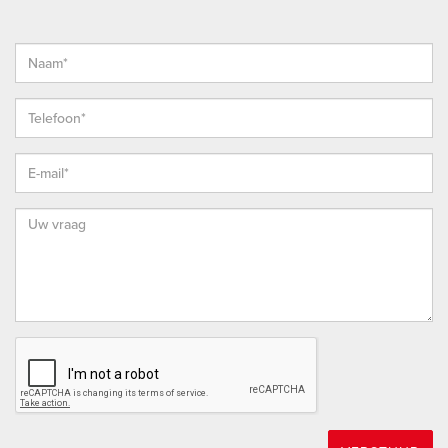
en functionele ruimte is. Daarnaast is er een uitstortgootsteen
met 2 kranen voor slanghaspel en een draaikraan. Aan de
voorzijde van de garage is nog een kraan aanwezig, ideaal
voor het wassen van de auto! De werkbank zal ook
achterblijven.
AFMETINGEN
Bekijk voor de afmetingen bijgevoegde plattegronden.
ALGEMEEN
- Bouwjaar: 1977
- Woonoppervlakte: 194m²
- Perceelgrootte: 487m²
- Eigen grond
- Energielabel: A
- Cv-ketel van het merk Remeha Avanta, 2011