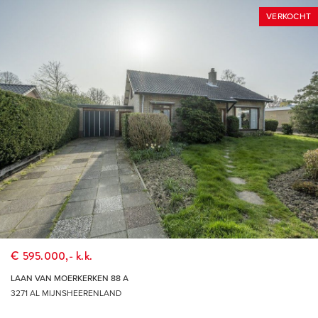
* Vanzelfsprekend staat het je vrij om, indien gewenst, een
VERKOCHT
bouwkundige uit te nodigen de woning bouwkundig voor je
te keuren teneinde jezelf een goed beeld te kunnen vormen
van de bouwkundige staat van de woning.
HOEKSCHE WAARD
De Hoeksche Waard is een eiland ten zuiden van Rotterdam
met een oppervlakte van 27.420 hectare, telt ruim 88.000
inwoners en is sinds 2019 samengevoegd in 1 gelijknamige
gemeente. Door de status van “Nationaal Landschap” is haar
open en landelijk karakter op de lange termijn verzekerd en
door de versterking van natuurwaarden zal het er altijd goed
wonen blijven.
€ 595.000,- k.k.
LAAN VAN MOERKERKEN 88 A
MIJNSHEERENLAND
3271 AL MIJNSHEERENLAND
Het ‘Haagje van de Hoeksche Waard’ is een fraai groen dorp