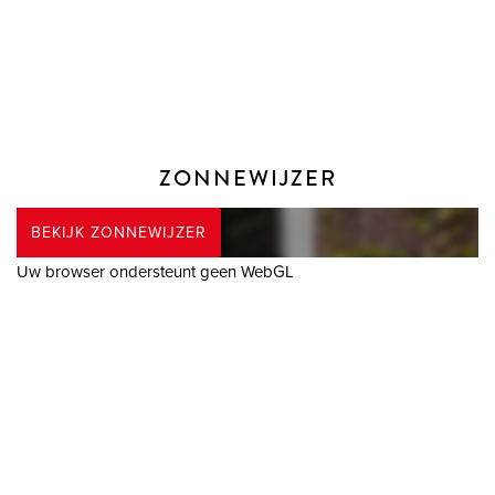
wastafelmeubel, design radiator, douchecabine en een
heerlijk groot hoek bubbelbad. Het geheel is afgewerkt met
een donkerblauwe vloer- en wit gemêleerde wandtegel.
Er ligt vloerbedekking op de gehele verdieping alsmede
beide trappen.
ZONNEWIJZER
TWEEDE VERDIEPING
BEKIJK ZONNEWIJZER
Overloop met berging aan weerszijde op sta niveau, de cv
Uw browser ondersteunt geen WebGL
ketel (2020) en toegang tot de zolder.
De ruime zolder is voorzien van een dubbele dakkapel met
kunststof kozijnen en is in te richtte als slaapkamer of
werkkamer.
TUIN
De op het noorden gelegen tuin heeft verschillende terrassen
en een veranda waardoor u de zon én de schaduw kunt