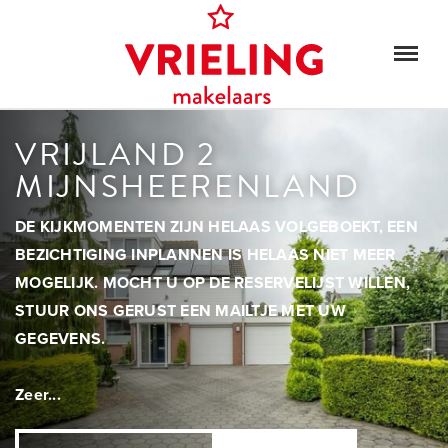
VRIJLAND 2
MIJNSHEERENLAND
DE KIJKMOMENTEN ZIJN HELAAS VOLGEBOEKT, EEN
BEZICHTIGING INPLANNEN IS HELAAS NIET MEER
MOGELIJK. MOCHT U OP DE RESERVELIJST WILLEN,
STUUR ONS GERUST EEN MAILTJE MET UW
GEGEVENS.
Zeer...