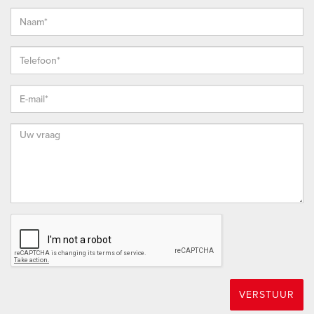
(begane grond) en kunststof kozijnen (1e verdieping) voorzien
van horren
- Dubbele dakkapel op zolder met dubbelglas in kunststof
kozijnen voorzien van horren
- Raam zolder trappengat enkel glas
- zonnepanelen (11 stuks)
- Alarmsysteem
- Water onthardingssysteem
- Elektrische rolluiken aan voorzijde op begane grond en
eerste verdieping
- 2 garages met elektrische deuren
- Keuken met Quooker voor direct kokend water
- Vloerverwarming op de begane grond
- Grasveld met sproei installatie
VERSTUUR
---------- HOEKSCHE WAARD ----------