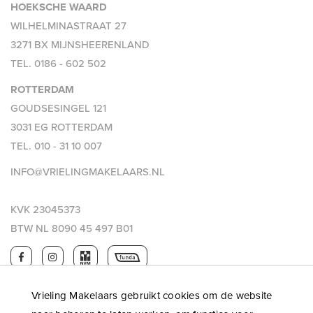
HOEKSCHE WAARD
nodigen wij u van harte uit deze onder onze (makelaar)
WILHELMINASTRAAT 27
aandacht te brengen.
3271 BX MIJNSHEERENLAND
TEL.
0186 - 602 502
THUIS IN DE REGIO, THUIS IN DE STAD
DÉ MAKELAAR VOOR DE HOEKSCHE WAARD &
ROTTERDAM
ROTTERDAM
GOUDSESINGEL 121
3031 EG ROTTERDAM
TEL.
010 - 31 10 007
INFO@VRIELINGMAKELAARS.NL
KVK 23045373
BTW NL 8090 45 497 B01
Vrieling Makelaars gebruikt cookies om de website