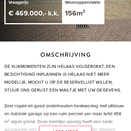
Vraagprijs
Woonoppervlakte
€ 469.000,- k.k.
156m²
OMSCHRIJVING
DE KIJKMOMENTEN ZIJN HELAAS VOLGEBOEKT, EEN
BEZICHTIGING INPLANNEN IS HELAAS NIET MEER
MOGELIJK. MOCHT U OP DE RESERVELIJST WILLEN,
STUUR ONS GERUST EEN MAILTJE MET UW GEGEVENS.
Zeer royale en goed onderhouden hoekwoning met uitbouw
en dubbele garage op een ruim perceel van maar liefst 458
m² eigen grond. Deze heerlijke woning heeft een riante
woonkamer met moderne keuken voorzien van Siemens