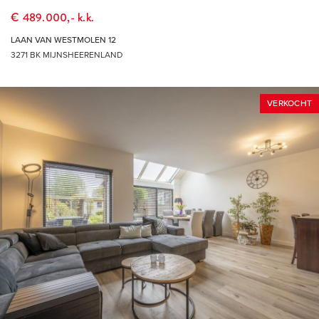
Binnenmaas een mooi groen wandelpark met zwemstrand,
€ 489.000,- k.k.
tenniscomplex en watersportvereniging met eigen jachthaven.
LAAN VAN WESTMOLEN 12
In de zomer is het hier heerlijk ontspannen en zijn veel
3271 BK MIJNSHEERENLAND
inwoners van Mijnsheerenland hier dagelijks te vinden.
Vanzelfsprekend heeft het dorp een leuke hockey- en
VERKOCHT
voetbalvereniging en is het voorzien van goede scholen en
kinderdagopvang. Voor de dagelijkse boodschappen kun je
terecht bij de Plusmarkt, de slager, de bakkerij en de drogist.
Op ongeveer 1 kilometer afstand ligt recreatieoord ‘de
Binnenmaas’ dat regionale bekendheid geniet met allerlei
attracties waaronder het openluchtzwembad, de
kinderboerderij en Restaurant Brasserie Binnenmaas. De
uitvalswegen en het openbaar vervoer zorgen voor een
goede bereikbaarheid van Mijnsheerenland. Zo brengt de
bus je in 20 minuten naar Rotterdam Zuidplein en met de auto
is dat zelfs nog sneller. Het is fijn wonen in Mijnsheerenland.