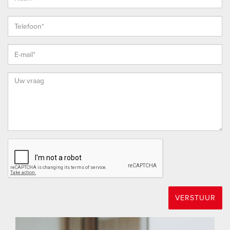
en bekijk onze website voor aanvullende informatie over ons
kantoor en onze werkwijze.
EIGEN NVM MAKELAAR
Vrieling Makelaars behartigt de belangen van de verkopende
partij. Wij adviseren je daarom bij de aankoop van een
woning een eigen NVM-aankoopmakelaar in te schakelen,
die jouw belangen behartigt.
TOT SLOT
Deze presentatie is met zorg samengesteld op basis van de
bij Vrieling Makelaars beschikbare informatie, waaronder
gegevens afkomstig van de verkoper, openbare bronnen en
overige beschikbare documentatie. Desondanks kan niet
VERSTUUR
worden uitgesloten dat de inhoud onvolledig of onjuist is. Aan
deze presentatie kunnen geen rechten worden ontleend.