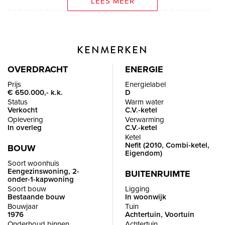
LEES MEER
badkamer deze woning volop leefruimte voor het hele gezin.
De zonnige tuin op het westen, de praktische bijkeuken,
eigen garage en oprit voor twee auto’s maken het
KENMERKEN
wooncomfort compleet.
OVERDRACHT
ENERGIE
De locatie is uitstekend! Recreatiemogelijkheden als
Prijs
Energielabel
€ 650.000,- k.k.
D
jachthaven, tenniscomplex en park liggen in directe omgeving.
Status
Warm water
Ook openbaar vervoer, goed geleide scholen,
Verkocht
C.V.-ketel
Oplevering
Verwarming
kinderdagverblijf en winkels voor dagelijkse behoeften zijn in
In overleg
C.V.-ketel
het dorp aanwezig. De A29 richting Brabant of Rotterdam
Ketel
Nefit (2010, Combi-ketel,
bevindt zich binnen enkele autominuten.
BOUW
Eigendom)
Soort woonhuis
Eengezinswoning, 2-
BUITENRUIMTE
Deze woning biedt een goede combinatie van ruimte, rust en
onder-1-kapwoning
comfort een ideale gezinswoning. Met veel plezier laten wij de
Soort bouw
Ligging
Bestaande bouw
In woonwijk
woning van binnen zien.
Bouwjaar
Tuin
1976
Achtertuin, Voortuin
Onderhoud binnen
Achtertuin