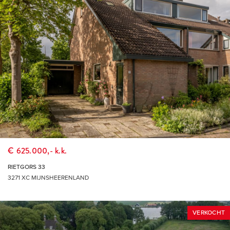
€ 625.000,- k.k.
RIETGORS 33
3271 XC MIJNSHEERENLAND
VERKOCHT