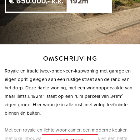
€ 650.000,- k.k.
192m²
OMSCHRIJVING
Royale en fraaie twee-onder-een-kapwoning met garage en
eigen oprit, gelegen aan een rustige straat aan de rand van
het dorp. Deze riante woning, met een woonoppervlakte van
maar liefst ± 192m², staat op een ruim perceel van 341m²
eigen grond. Hier woon je in alle rust, met volop leefruimte
binnen én buiten.
Met een royale en lichte woonkamer, een moderne keuken
met luxe inbouwapparatuur, vier slaapkamers en een nette