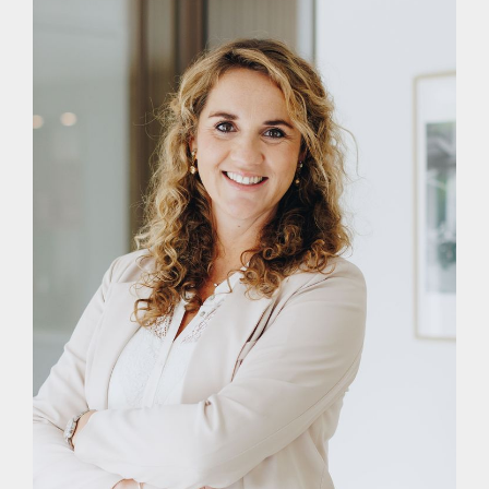
Koper wordt uitdrukkelijk uitgenodigd om de verstrekte
informatie te controleren, nadere vragen te stellen en waar
nodig aanvullend onderzoek te laten verrichten, in het
bijzonder bij zaken die voor koper essentieel zijn bij de
aankoopbeslissing, zoals onder meer juridische rechten,
bouwkundige staat, bestemmingsplan- en
gebruiksmogelijkheden. Opgegeven maten en oppervlakten
zijn indicatief en gemeten conform de geldende
meetinstructie. Indien voor koper onzekerheden bestaan,
adviseren wij deze vóór het uitbrengen van een bod te
verifiëren.
THUIS IN DE REGIO, THUIS IN DE STAD
DÉ MAKELAAR VOOR DE HOEKSCHE WAARD &
ROTTERDAM