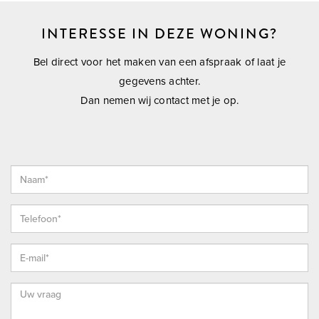
skatebaan. Ook openbaar vervoer, goed geleide scholen,
kinderdagverblijf en garagebedrijven zijn aanwezig. De
INTERESSE IN DEZE WONING?
liefhebber van wandelen, fietsen en het buitenleven komt
Bel direct voor het maken van een afspraak of laat je
ruimschoots aan zijn trekken op verstilde buitenwegen en de
gegevens achter.
griendbossen langs de Oude Maas.
Dan nemen wij contact met je op.
---------- ENTHOUSIAST? ----------
Maak gerust een afspraak voor een vrijblijvende bezichtiging.
Dat is mogelijk tijdens kantooruren, maar ook ’s avonds en
op zaterdag. Bekijk onze website voor extra informatie over
ons kantoor.
---------- EIGEN NVM MAKELAAR ----------
Vrieling Makelaars behartigt de belangen van de verkopende
partij. Ons advies bij het kopen van uw nieuwe woning is dan