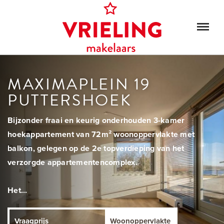
MAXIMAPLEIN 19
PUTTERSHOEK
Bijzonder fraai en keurig onderhouden 3-kamer
hoekappartement van 72m² woonoppervlakte met
balkon, gelegen op de 2e topverdieping van het
verzorgde appartementencomplex.
Het...
Vraagprijs
Woonoppervlakte