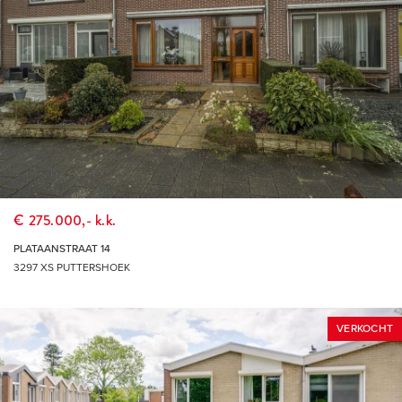
oppervlakten zijn daarnaast slechts indicatief. Mocht deze
presentatie of andere verstrekte informatie m.b.t. het te koop
(of te huur) aangeboden object vragen oproepen, dan
nodigen wij u van harte uit deze onder onze (makelaar)
aandacht te brengen.
THUIS IN DE REGIO, THUIS IN DE STAD
DÉ MAKELAAR VOOR DE HOEKSCHE WAARD &
ROTTERDAM
€ 275.000,- k.k.
PLATAANSTRAAT 14
3297 XS PUTTERSHOEK
VERKOCHT