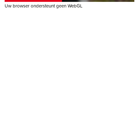
Uw browser ondersteunt geen WebGL
---------- BIJZONDERHEDEN ----------
- Cv-ketel van het merk Intergas (2007)
- Dubbele beglazing in houten kozijnen
- Alle raamdecoratie blijft achter
- Bureau blijft achter
- Gestuukt in 2020
- Nieuwe PVC vloer gelegd in 2020
- Bij een eventuele aankoop verklaart koper zich akkoord dat
ondertekening van de koopovereenkomst plaatsvindt door
gebruikmaking van het platform van www.ondertekenen.nl.
---------- HOEKSCHE WAARD ----------
De Hoeksche Waard is een eiland ten zuiden van Rotterdam
met een oppervlakte van 27.420 hectare en telt zo’n 88.000