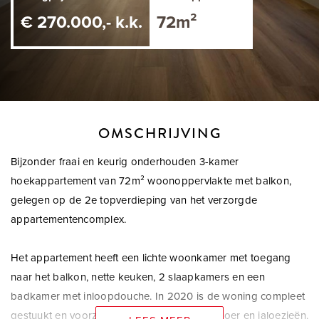
€ 270.000,- k.k.
72m²
OMSCHRIJVING
Bijzonder fraai en keurig onderhouden 3-kamer
hoekappartement van 72m² woonoppervlakte met balkon,
gelegen op de 2e topverdieping van het verzorgde
appartementencomplex.
Het appartement heeft een lichte woonkamer met toegang
naar het balkon, nette keuken, 2 slaapkamers en een
badkamer met inloopdouche. In 2020 is de woning compleet
gestuukt en voorzien van een nieuwe PVC-vloer en jaloezieën.