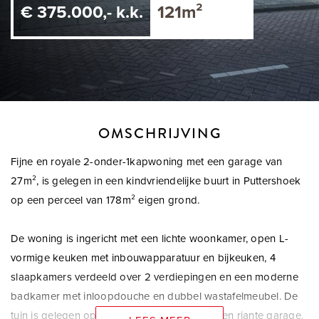
€ 375.000,- k.k.
121m²
OMSCHRIJVING
Fijne en royale 2-onder-1kapwoning met een garage van
27m², is gelegen in een kindvriendelijke buurt in Puttershoek
op een perceel van 178m² eigen grond.
De woning is ingericht met een lichte woonkamer, open L-
vormige keuken met inbouwapparatuur en bijkeuken, 4
slaapkamers verdeeld over 2 verdiepingen en een moderne
badkamer met inloopdouche en dubbel wastafelmeubel. De
tuin is gelegen op het zonnige westen met een riante garage.