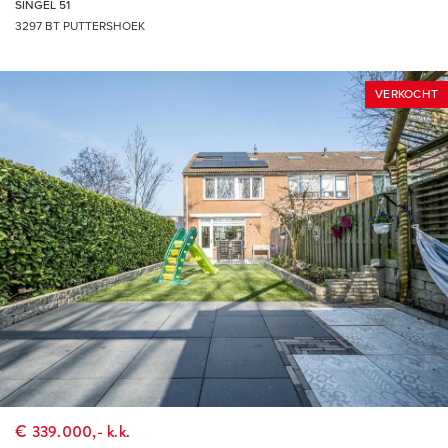
SINGEL 51
3297 BT PUTTERSHOEK
EIGEN NVM MAKELAAR
Vrieling Makelaars behartigt de belangen van de verkopende
partij. Ons advies bij het kopen van jouw nieuwe woning is
VERKOCHT
dan ook om je eigen NVM-aankoopmakelaar mee te nemen.
TOT SLOT
Deze presentatie is met zorg samengesteld, onder andere
(maar niet uitsluitend) aan de hand van de door
opdrachtgever (verkoper/verhuurder) aan makelaar verstrekte
gegevens en tekeningen. Desondanks kunnen aan deze
presentatie geen rechten worden ontleend en aanvaardt de
makelaar of zijn opdrachtgever (verkoper/verhuurder) geen
enkele aansprakelijkheid voor enige onvolledigheid,
onjuistheid of anderszins -dan wel de gevolgen daarvan- van
de in deze presentatie verstrekte informatie of elke andere
€ 339.000,- k.k.
aan de (kandidaat) koper of huurder (of andere