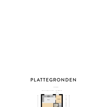
- 2015 voortuin en plantenbak achtertuin geplaatst
- 2014 gevel gevoegd, gestraald en geïmpregneerd
- 2015 vloerisolatie begane grond
- Zolder in 2018/2019 geïsoleerd
- Dak van de garage in 2021 vernieuwd
- Badkamer in 2020 geplaatst
- 2019/2020 trap bekleding met massief eikenhout
BIJZONDERHEDEN
* Vanaf 1 januari 2023 zijn makelaars wettelijk verplicht een
biedlogboek bij te houden bij de verkoop van bestaande
woningen (en wanneer de koper en/of de verkoper een
PLATTEGRONDEN
particulier is). Biedingen kun je per die datum, en indien
gewenst, nog steeds mondeling met ons bespreken maar
dien je daarna digitaal aan ons te bevestigen via jouw MOVE-
account. Het biedlogboek is niet van toepassing bij de