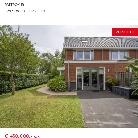
PALTROK 19
belanghebbende) verstrekte informatie m.b.t. het te koop (of
3297 TW PUTTERSHOEK
te huur) aangeboden object. Alle opgegeven maten en
oppervlakten zijn daarnaast slechts indicatief. Mocht deze
presentatie of andere verstrekte informatie m.b.t. het te koop
VERKOCHT
(of te huur) aangeboden object vragen oproepen, dan
nodigen wij je van harte uit deze onder onze (makelaar)
aandacht te brengen.
THUIS IN DE REGIO, THUIS IN DE STAD
DÉ MAKELAAR VOOR DE HOEKSCHE WAARD &
ROTTERDAM
€ 450.000,- k.k.