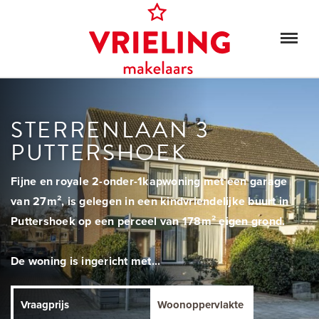
STERRENLAAN 3
PUTTERSHOEK
Fijne en royale 2-onder-1kapwoning met een garage
van 27m², is gelegen in een kindvriendelijke buurt in
Puttershoek op een perceel van 178m² eigen grond.
De woning is ingericht met...
Vraagprijs
Woonoppervlakte