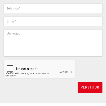
nodigen de woning bouwkundig voor je te keuren teneinde
jezelf een goed beeld te kunnen vormen van de
bouwkundige staat van de woning.
HOEKSCHE WAARD
De Hoeksche Waard is een eiland ten zuiden van Rotterdam
met een oppervlakte van 27.420 hectare, telt ruim 80.000
inwoners en is sinds 2019 samengevoegd in 1 gelijknamige
gemeente. Door de status van “Nationaal Landschap” is haar
open en landelijk karakter op de lange termijn verzekerd en
door de versterking van natuurwaarden zal het er altijd goed
wonen blijven.
PUTTERSHOEK
VERSTUUR
Puttershoek vervult één van de centrumfuncties in de
gemeente Hoeksche Waard. Er is een modern en gezellig