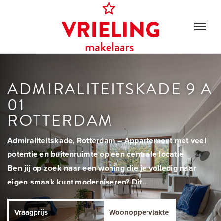
ADMIRALITEITSKADE 9 A
01
ROTTERDAM
Admiraliteitskade, Rotterdam – Appartement met veel
potentie en buitenruimte op een centrale locatie
Ben jij op zoek naar een woning die je volledig naar
eigen smaak kunt moderniseren? Dit...
Vraagprijs
Woonoppervlakte