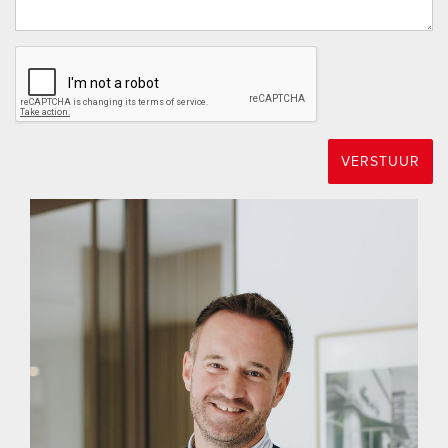
daarvan uitdrukkelijk heeft afgezien, alsmede een clausule
inzake eventuele bouwplannen en/of voorgenomen
verbeteringen.
- Verkoper is voornemens de woning te verkopen “as is,
where is”, dat wil zeggen in de staat waarin deze zich bij
levering bevindt. Dit betekent dat verkoper geen garanties
VERSTUUR
geeft over de onderhoudstoestand van de woning en geen
aansprakelijkheid aanvaardt voor zichtbare of onzichtbare
gebreken, behoudens voor zover dwingend recht zich
daartegen verzet. Verkoper blijft uiteraard gehouden aan zijn
wettelijke mededelingsplicht. Van koper wordt verwacht dat
hij zich zelf een goed beeld vormt van de staat van het
gekochte, bijvoorbeeld door zorgvuldig te bezichtigen en –
indien gewenst – een bouwkundige keuring te laten
uitvoeren.
- Ondertekening van de koopovereenkomst vindt digitaal