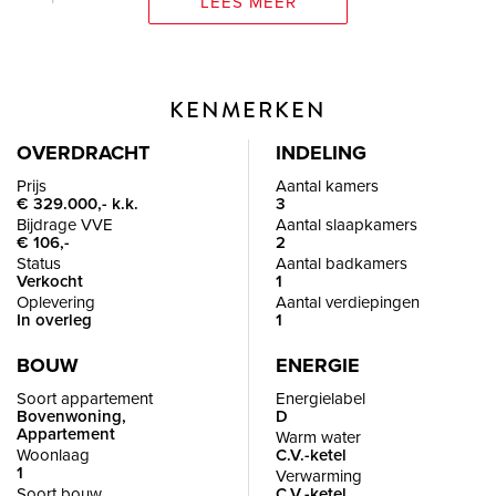
LEES MEER
De ligging is bovendien ideaal: nabij winkels, supermarkten,
restaurants en het openbaar vervoer, terwijl ook het centrum
KENMERKEN
van Rotterdam binnen handbereik ligt. Hier combineer je de
levendigheid van de stad met een comfortabele
OVERDRACHT
INDELING
woonomgeving.
Prijs
Aantal kamers
€ 329.000,- k.k.
3
Bijdrage VVE
Aantal slaapkamers
Wij laten met veel plezier het appartement en de
€ 106,-
2
Status
Aantal badkamers
mogelijkheden aan je zien.
Verkocht
1
Oplevering
Aantal verdiepingen
In overleg
1
INDELING
Begane grond
BOUW
ENERGIE
Via de gezamenlijke entree, voorzien van bellentableau en
Soort appartement
Energielabel
brievenbussen, bereik je de trapopgang naar de
Bovenwoning,
D
Appartement
Warm water
verdiepingen van het complex.
Woonlaag
C.V.-ketel
1
Verwarming
Soort bouw
C.V.-ketel