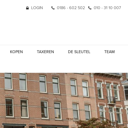
LOGIN
0186 - 602 502
010 - 31 10 007
KOPEN
TAXEREN
DE SLEUTEL
TEAM