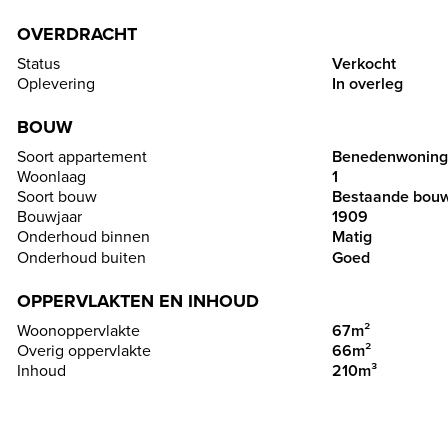
OVERDRACHT
Status
Verkocht
Oplevering
In overleg
BOUW
Soort appartement
Benedenwoning
Woonlaag
1
Soort bouw
Bestaande bou
Bouwjaar
1909
Onderhoud binnen
Matig
Onderhoud buiten
Goed
OPPERVLAKTEN EN INHOUD
Woonoppervlakte
67m²
Overig oppervlakte
66m²
Inhoud
210m³