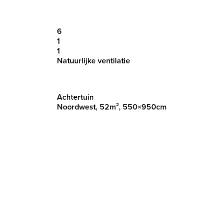
6
1
1
Natuurlijke ventilatie
Achtertuin
Noordwest, 52m², 550×950cm