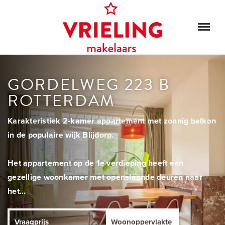
GORDELWEG 223 B
ROTTERDAM
Karakteristiek 2-kamer appartement met zonnig balkon
in de populaire wijk Blijdorp.
Het appartement op de 1e verdieping heeft een
gezellige woonkamer met openslaande deuren naar
het...
Vraagprijs
Woonoppervlakte