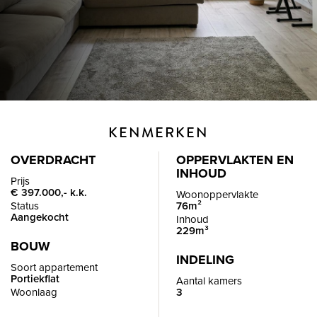
KENMERKEN
OVERDRACHT
OPPERVLAKTEN EN
INHOUD
Prijs
€ 397.000,- k.k.
Woonoppervlakte
Status
76m²
Aangekocht
Inhoud
229m³
BOUW
INDELING
Soort appartement
Portiekflat
Aantal kamers
Woonlaag
3