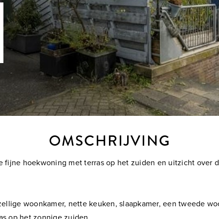
OMSCHRIJVING
ze fijne hoekwoning met terras op het zuiden en uitzicht ove
zellige woonkamer, nette keuken, slaapkamer, een tweede w
as op het zonnige zuiden.