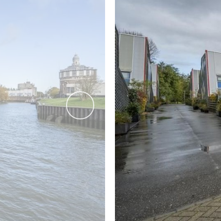
De moderne badkamer is voorzien van een douche met fijne
Het geheel is afgewerkt met een zwarte vloer- en witte wa
BERGING
Aan de voorzijde van de woning is een berging gesitueerd we
(tuin)gereedschap.
vorige
Formeel is deze woning een appartementsrecht. Door de aa
Eigenaren die zorgt voor het gemeenschappelijke onderho
Daarnaast is er een gemeenschappelijke opstalverzekering 
De woning is gelegen op erfpachtgrond waarvoor maandelijks 
loopt tot 31 maart 2059.
---------- AFMETINGEN ---------