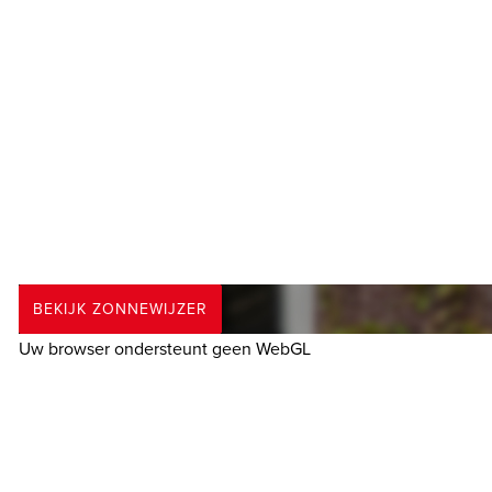
- Gratis parkeren op het ‘normale’ straatniveau
- Bij een eventuele aankoop verklaart koper zich akkoord
---------- ENTHOUSIAST? ----------
Maak gerust een afspraak voor een vrijblijvende bezichtigin
ons kantoor.
---------- EIGEN NVM MAKELAAR ----------
BEKIJK ZONNEWIJZER
Wij behartigen de belangen van de verkopende partij. On
Uw browser ondersteunt geen WebGL
---------- TOT SLOT ----------
Deze presentatie is met zorg samengesteld, onder andere (
tekeningen. Desondanks kunnen aan deze presentatie geen 