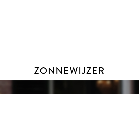
 dat ondertekening van de koopovereenkomst plaatsvindt door
g. Dat is mogelijk tijdens kantooruren, maar ook ’s avonds en 
ZONNEWIJZER
s advies bij het kopen van uw nieuwe woning is dan ook om 
maar niet uitsluitend) aan de hand van de door opdrachtgever
rechten worden ontleend en aanvaardt de makelaar of zijn o