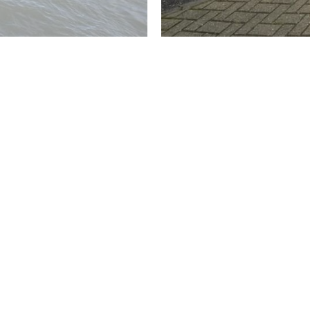
Bekijk voor de afmetingen bijgevoegde plattegronden.
---------- ALGEMEEN ----------
- Bouwjaar: 1985
- Woonoppervlakte: 74 m²
- Erfpacht: canon van € 420,- per kwartaal met als einddat
- Oplevering: in overleg
---------- BIJZONDERHEDEN ----------
- CV-ketel: van het merk Intergas (2018)
- Beglazing: dubbelglas in houtenkozijnen (begane grond) 
- VvE bijdrage: circa € 150,- per kwartaal
- De woning ligt op een hoger gelegen plateau en is alleen 