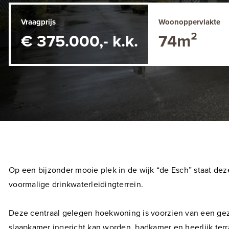
Vraagprijs
Woonoppervlakte
€ 375.000,- k.k.
74m²
Op een bijzonder mooie plek in de wijk “de Esch” staat de
voormalige drinkwaterleidingterrein.
Deze centraal gelegen hoekwoning is voorzien van een ge
slaapkamer ingericht kan worden, badkamer en heerlijk terr