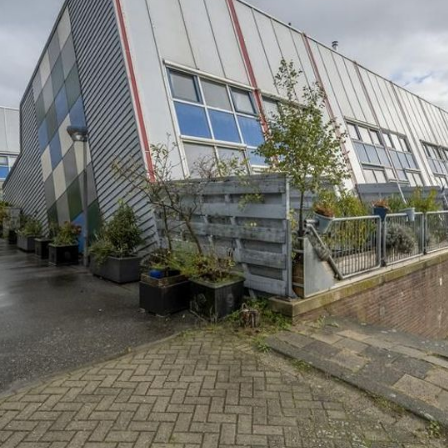
 regenkop, wastafelmeubel met handige spiegelkast, designra
ndtegel.
lke vanuit de voortuin bereikbaar is. De berging biedt ruimte
rd van de woning hebben wij het echter aangemeld als een ‘g
ud.
aanwezig. Per maand is daarvoor een bijdrage van € 52,- aan 
€ 140,- canon verschuldigd is. Deze canon is fiscaal aftrekbaa