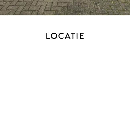
LOCATIE
um: 31 maart 2059
en aluminiumkozijnen (1e verdieping)
te voet te bereiken