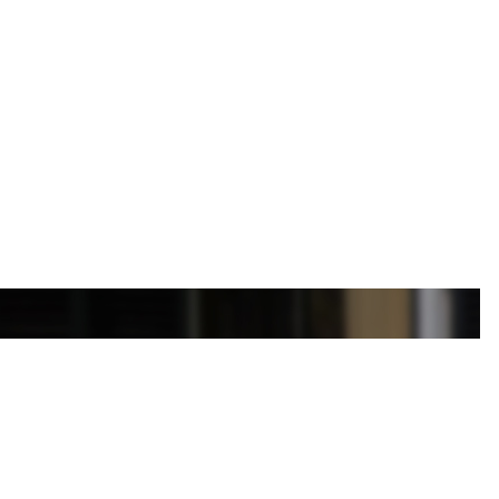
 gebruikmaking van het platform van www.ondertekenen.nl.
op zaterdag. Bekijk onze website voor extra informatie over
uw eigen NVM-aankoopmakelaar mee te nemen.
 (verkoper/verhuurder) aan makelaar verstrekte gegevens en
pdrachtgever (verkoper/verhuurder) geen enkele