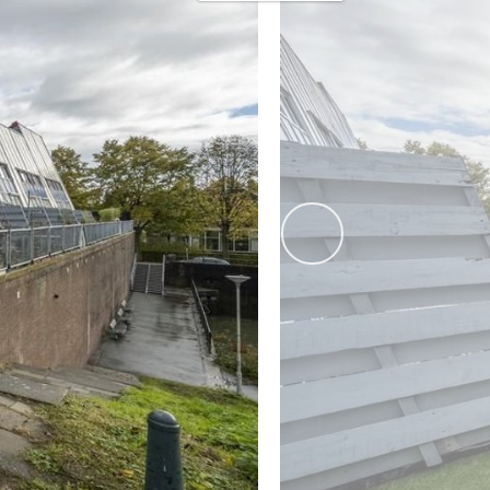
diator, wasmachine aansluiting en mechanische ventilatie.
 voor bijvoorbeeld het stallen van de fietsen en
volgende
ewoon’ woonhuis. Er is sprake van een Vereniging van
de Vereniging van Eigenaren verschuldigd.
r en wordt jaarlijks per 1 april aangepast. De erfpacht