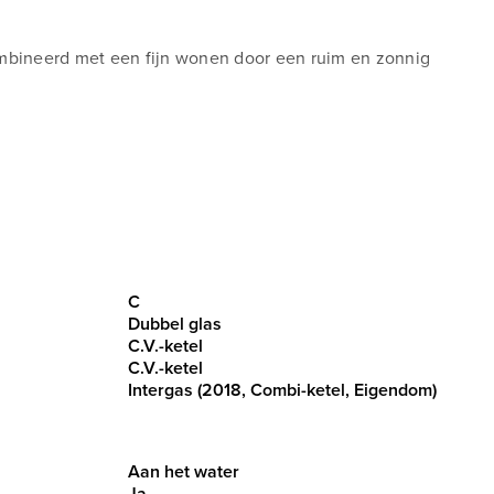
ombineerd met een fijn wonen door een ruim en zonnig
Centraal. Maar ook met de fiets ben je al binnen 10
 Rotterdam zijn binnen handbereik. In de directe omgeving
elegenheid, speeltuin, actieve sportverenigingen en zelfs
C
terrein). Naast de woning is er ruimte om te laden en
Dubbel glas
eergelegenheid op het 'normale' straatniveau.
C.V.-ketel
C.V.-ketel
Intergas (2018, Combi-ketel, Eigendom)
Aan het water
Ja