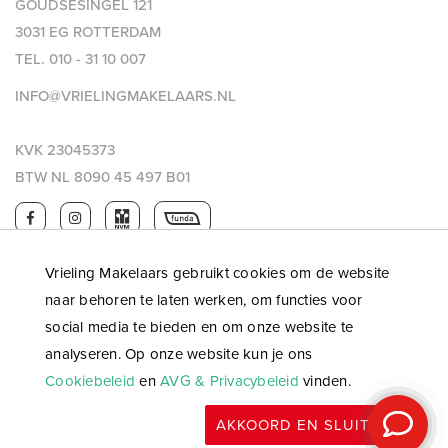
GOUDSESINGEL 121
3031 EG ROTTERDAM
TEL.
010 - 31 10 007
INFO@VRIELINGMAKELAARS.NL
KVK 23045373
BTW NL 8090 45 497 B01
Vrieling Makelaars gebruikt cookies om de website
naar behoren te laten werken, om functies voor
social media te bieden en om onze website te
analyseren. Op onze website kun je ons
Cookiebeleid
en
AVG & Privacybeleid
vinden.
© 2026 Vrieling makelaars |
Privacy & AVG
|
Algemene
AKKOORD EN SLUITEN
voorwaarden
|
WWFT
|
Website: OGonline