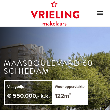
MAASBOULEVARD 60
SCHIEDAM
Vraagprijs
Woonoppervlakte
€ 550.000,- k.k.
122m²