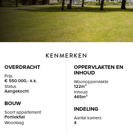
KENMERKEN
OVERDRACHT
OPPERVLAKTEN EN
INHOUD
Prijs
€ 550.000,- k.k.
Woonoppervlakte
Status
122m²
Aangekocht
Inhoud
465m³
BOUW
INDELING
Soort appartement
Portiekflat
Aantal kamers
Woonlaag
4