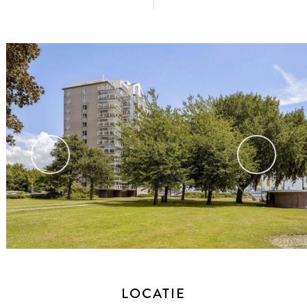
vorige
volg
LOCATIE