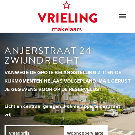
ANJERSTRAAT 24
ZWIJNDRECHT
VANWEGE DE GROTE BELANGSTELLING ZITTEN DE
KIJKMOMENTEN HELAAS VOLGEPLAND. MAIL GERUST
JE GEGEVENS VOOR OP DE RESERVELIJST.
Licht en centraal gelegen 3-kamerappartement met
vrij...
Vraagprijs
Woonoppervlakte