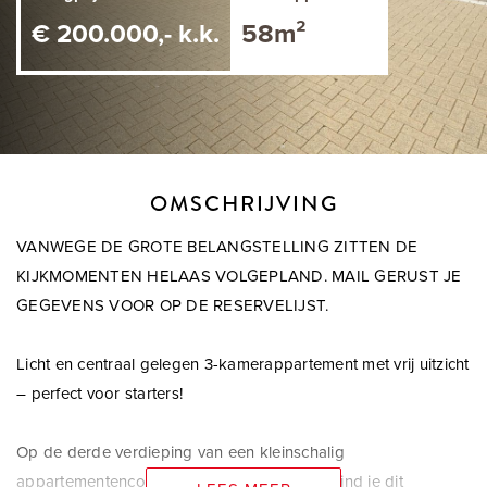
€ 200.000,- k.k.
58m²
OMSCHRIJVING
VANWEGE DE GROTE BELANGSTELLING ZITTEN DE
KIJKMOMENTEN HELAAS VOLGEPLAND. MAIL GERUST JE
GEGEVENS VOOR OP DE RESERVELIJST.
Licht en centraal gelegen 3-kamerappartement met vrij uitzicht
– perfect voor starters!
Op de derde verdieping van een kleinschalig
appartementencomplex aan de Anjerstraat vind je dit