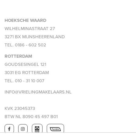
aandacht te brengen.
THUIS IN DE REGIO, THUIS IN DE STAD
HOEKSCHE WAARD
DÉ MAKELAAR VOOR DE HOEKSCHE WAARD &
WILHELMINASTRAAT 27
ROTTERDAM
3271 BX MIJNSHEERENLAND
TEL.
0186 - 602 502
ROTTERDAM
GOUDSESINGEL 121
3031 EG ROTTERDAM
TEL.
010 - 31 10 007
INFO@VRIELINGMAKELAARS.NL
KVK 23045373
BTW NL 8090 45 497 B01