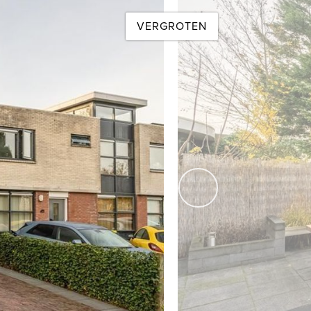
e badkamer altijd goed geventileerd is.
VERGROTEN
assen beplanting, stijlvolle tegels en een sfeervolle
fluitje van een cent.
en. Hier kun je het beste van beide werelden ervaren: een
volgende
 als koudwateraansluitingen. Er is voldoende ruimte in de
voor eigen gebruik.