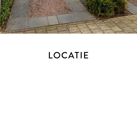
LOCATIE
een biedlogboek bij te houden bij de verkoop van bestaande w
 gewenst, nog steeds mondeling met ons bespreken maar dien je