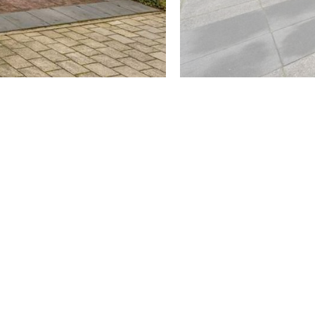
oningen (en wanneer de koper en/of de verkoper een
 daarna digitaal aan ons te bevestigen via jouw MOVE-