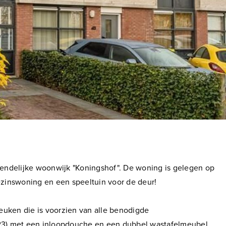
riendelijke woonwijk "Koningshof". De woning is gelegen op
gezinswoning en een speeltuin voor de deur!
uken die is voorzien van alle benodigde
23) met een inloopdouche en een dubbel wastafelmeubel.