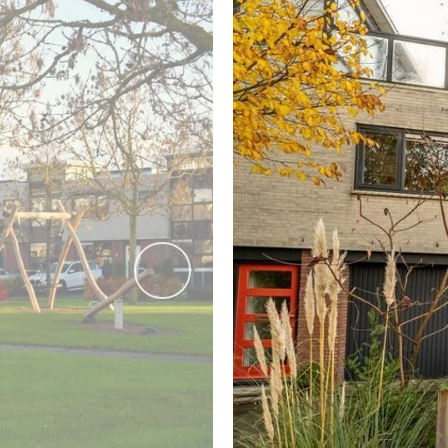
Daarnaast is er ook designradiator voor de handdoeken en e
TUIN
Geniet de hele dag door van de zon in deze tuin op het zu
vlonder die zich uitstrekt langs de waterkant. Met een handi
De tuin is slim ontworpen voor eenvoudig onderhoud, maar 
prachtige buitenruimte en minimale inspanning om hem mo
GARAGE
vorige
De garage is voorzien van een elektrische deuropening, ee
garage om één auto te parkeren. Bovendien kan de garage in
Via een deur in de garage is er directe toegang tot de achte
AFMETINGEN
Bekijk voor de afmetingen bijgevoegde plattegronden.