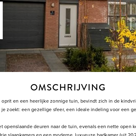
OMSCHRIJVING
prit en een heerlijke zonnige tuin, bevindt zich in de kindv
je zoekt: een gezellige sfeer, een ideale indeling voor een 
openslaande deuren naar de tuin, evenals een nette open ke
 drie slaapkamers en een moderne, luxueuze badkamer (uit 20