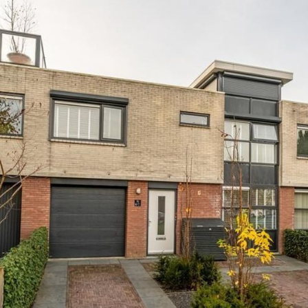
en toilet aanwezig. Mechanische ventilatie zorgt ervoor dat d
iden. Deze goed onderhouden buitenruimte is compleet met volw
ge berging voor al je tuinspullen en kussens, is opruimen een 
er is ook voldoende groen om een natuurlijke sfeer te behoud
oi te houden
n handige werkbank, een solide betonnen vloer en zowel warm-
dien gewenst dienen als kantoorruimte of als praktijkruimte 
rtuin.