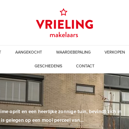
T
AANGEKOCHT
WAARDEBEPALING
VERKOPEN
GESCHIEDENIS
CONTACT
e oprit en een heerlijke zonnige tuin, bevindt zich in
is gelegen op een mooi perceel van...