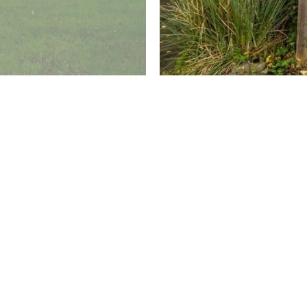
ALGEMEEN
- Bouwjaar: 1997
- Woonoppervlakte: 106m²
- Perceelgrootte: 237m²
- Eigen grond
- Energielabel: B
- Cv-ketel van het merk Vaillant, 2006
- Dubbele beglazing in houten kozijnen
- Mechanische ventilatie aanwezig
- Elektrische rolluiken 1e verdieping
- Elektrische screens begane grond
- De oplevering is in overleg
BIJZONDERHEDEN
* Vanaf 1 januari 2023 zijn makelaars wettelijk verplicht 
particulier is). Biedingen kun je per die datum, en indien