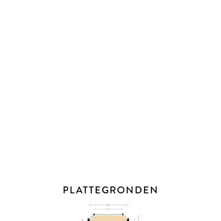
Aan de voorzijde van de woning is ruimte voor het parkeren
van een eigen auto op de oprit.
AFMETINGEN
Bekijk voor de afmetingen bijgevoegde plattegronden.
ALGEMEEN
- Bouwjaar: 1987
- Woonoppervlakte: 129m²
- Perceelgrootte: 172m²
- Eigen grond
- Energielabel: A
- Cv-ketel van het merk Bosch (2009)
PLATTEGRONDEN
- Begane grond voorzien van vloerverwarming
- Close-in boiler in de keuken