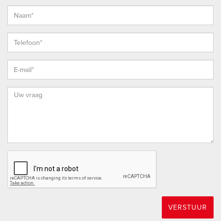
bedrijfswoningen, garageboxen, bouwkavels,
woon-/bedrijfspanden en (agrarische) bedrijfsobjecten zonder
woonbestemming.
* Bij het sluiten van een koopovereenkomst verklaar je je
akkoord dat ondertekening van de koopovereenkomst
digitaal plaatsvindt (met iDIN identificatie) door
gebruikmaking van het platform van ondertekenen.nl.
* De koopovereenkomst wordt opgesteld conform het meest
recente model dat is vastgesteld door de NVM, de
Consumentenbond en Vereniging Eigen Huis en aangevuld
met enkele aanvullende artikelen waaronder (maar niet
uitsluitend) een ouderdoms-clausule, een clausule over de
Meetinstructie en een clausule over de onderzoeksplicht van
koper.
* Vanzelfsprekend staat het je vrij om, indien gewenst, elke
VERSTUUR
bouwkundige (behoudens de Vereniging Eigen Huis) uit te