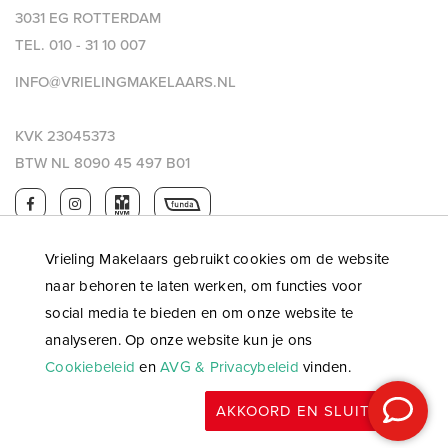
3031 EG ROTTERDAM
TEL.
010 - 31 10 007
INFO@VRIELINGMAKELAARS.NL
KVK 23045373
BTW NL 8090 45 497 B01
Vrieling Makelaars gebruikt cookies om de website
naar behoren te laten werken, om functies voor
social media te bieden en om onze website te
analyseren. Op onze website kun je ons
Cookiebeleid
en
AVG & Privacybeleid
vinden.
© 2026 Vrieling makelaars |
Privacy & AVG
|
Algemene
AKKOORD EN SLUITEN
voorwaarden
|
WWFT
|
Website: OGonline