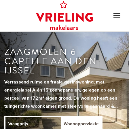
ZAAGMOLEN 6
CAPELLE AAN DEN
IJSSEL
Verrassend ruime en fraaie gezinswoning, met
energielabel A én 15 zonnepanelen, gelegen op een
perceel van 172m² eigen grond. De woning heeft een
tuingerichte woonkamer met sfeervolle gashaard &...
Vraagprijs
Woonoppervlakte