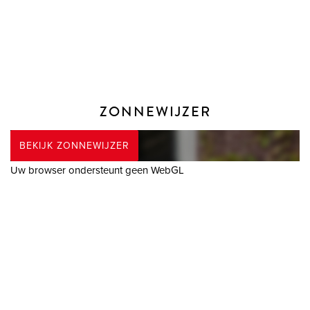
TWEEDE VERDIEPING
Vanuit de trapopgang is er toegang naar de vierde
slaapkamer en de bergruimte aan de voorzijde. Aan de
voorzijde is tevens de wasmachine aansluiting, cv-ketel,
mechanische ventilatie en de omvormer voor de
zonnepanelen geplaatst.
ZONNEWIJZER
De vierde slaapkamer is van een goed formaat en heeft een
luik met toegang naar de vliering.
BEKIJK ZONNEWIJZER
Deze verdieping is afgewerkt met een laminaatvloer.
Uw browser ondersteunt geen WebGL
TUIN
De achtertuin is in 2021 aangelegd en biedt een mooie balans
tussen onderhoudsvriendelijk en volwassen beplanting. De
tuin is afgewerkt met tegels, beplanting, waterpunt, elektra en
verlichting. Achterin de tuin staat de overkapping, waardoor
op een mooie zomerse avond nog lang buiten gezeten kan
worden.