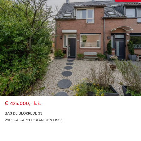
THUIS IN DE REGIO, THUIS IN DE STAD
DÉ MAKELAAR VOOR DE HOEKSCHE WAARD &
ROTTERDAM
€ 425.000,- k.k.
BAS DE BLOKREDE 33
2901 CA CAPELLE AAN DEN IJSSEL