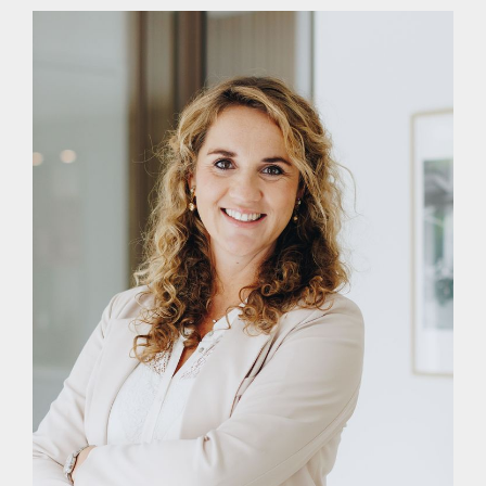
nodigen de woning bouwkundig voor je te keuren teneinde
jezelf een goed beeld te kunnen vormen van de
bouwkundige staat van de woning.
ENTHOUSIAST?
Maak gerust een afspraak voor een vrijblijvende bezichtiging.
Dat is mogelijk tijdens kantooruren, maar ook ’s avonds en
op zaterdag. Bekijk onze website voor extra informatie over
ons kantoor.
EIGEN NVM MAKELAAR
Vrieling Makelaars behartigt de belangen van de verkopende
partij. Ons advies bij het kopen van jouw nieuwe woning is
dan ook om je eigen NVM-aankoopmakelaar mee te nemen.
TOT SLOT
Deze presentatie is met zorg samengesteld, onder andere