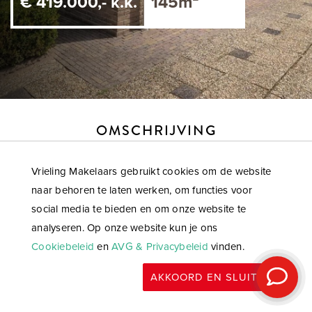
€ 419.000,- k.k.
145m²
OMSCHRIJVING
Fraaie, vrijstaande en energiezuinige gezinswoning met een
Vrieling Makelaars gebruikt cookies om de website
woonoppervlakte van 145m² gelegen op een perceel van
naar behoren te laten werken, om functies voor
350m² eigen grond met een riante oprit in een rustige en
social media te bieden en om onze website te
kindvriendelijke straat. De woning heeft door goede isolatie
analyseren. Op onze website kun je ons
en balansventilatie met warmteterugwinning een energielabel
Cookiebeleid
en
AVG & Privacybeleid
vinden.
B. Energielabel A is eenvoudig haalbaar door plaatsing van
zonnepanelen op het naar het zuiden gerichte dak en
AKKOORD EN SLUITEN
eventueel een warmtepomp.