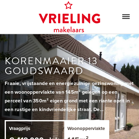
KORENMAAIER 13
GOUDSWAARD
Fraaie, vrijstaande en energiezuinige gezinswoning met
een woonoppervlakte van 145m² gelegen op een
perceel van 350m² eigen grond met een riante oprit in
een rustige en kindvriendelijke straat. De...
Vraagprijs
Woonoppervlakte