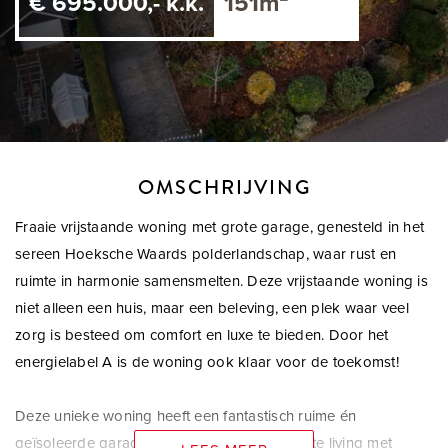
€ 695.000,- k.k.
151m²
OMSCHRIJVING
Fraaie vrijstaande woning met grote garage, genesteld in het
sereen Hoeksche Waards polderlandschap, waar rust en
ruimte in harmonie samensmelten. Deze vrijstaande woning is
niet alleen een huis, maar een beleving, een plek waar veel
zorg is besteed om comfort en luxe te bieden. Door het
energielabel A is de woning ook klaar voor de toekomst!
Deze unieke woning heeft een fantastisch ruime én
geïsoleerde garage (28m²) met carport, riante living met