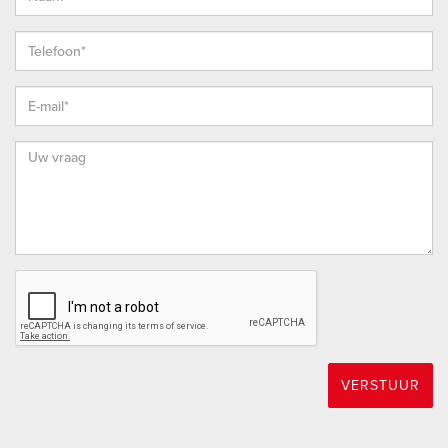
HOEKSCHE WAARD
De Hoeksche Waard is een eiland ten zuiden van Rotterdam
met een oppervlakte van 27.420 hectare, telt ruim 88.000
inwoners en is sinds 2019 samengevoegd in 1 gelijknamige
gemeente. Door de status van “Nationaal Landschap” is haar
open en landelijk karakter op de lange termijn verzekerd en
door de versterking van natuurwaarden zal het er altijd goed
wonen blijven.
HEINENOORD
Het gemoedelijke dorp Heinenoord heeft haar ongeveer
3500 inwoners veel te bieden. Er is nog een sfeer van
saamhorigheid en men zegt elkaar op straat vriendelijk
gedag. Waar vind je dat nog? Net buiten de dorpskern, op
VERSTUUR
steenworp afstand van de woning, treft u koopcentrum De
Witte Boerderij met o.a. de Action, Kruidvat en Nettorama.