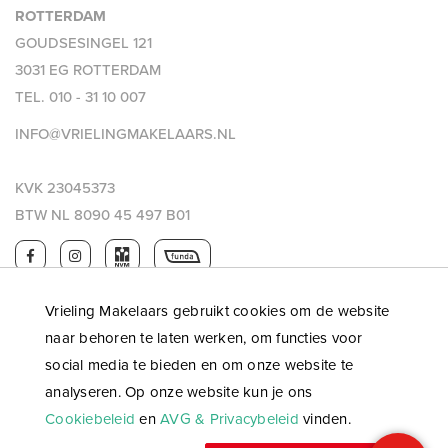
ENTHOUSIAST?
ROTTERDAM
Maak gerust een afspraak voor een vrijblijvende bezichtiging.
GOUDSESINGEL 121
Dat is mogelijk tijdens kantooruren, maar ook ’s avonds en
3031 EG ROTTERDAM
op zaterdag. Bekijk onze website voor extra informatie over
TEL.
010 - 31 10 007
ons kantoor.
INFO@VRIELINGMAKELAARS.NL
EIGEN NVM MAKELAAR
KVK 23045373
Vrieling Makelaars behartigt de belangen van de verkopende
BTW NL 8090 45 497 B01
partij. Ons advies bij het kopen van jouw nieuwe woning is
dan ook om je eigen NVM-aankoopmakelaar mee te nemen.
TOT SLOT
Vrieling Makelaars gebruikt cookies om de website
Deze presentatie is met zorg samengesteld, onder andere
naar behoren te laten werken, om functies voor
(maar niet uitsluitend) aan de hand van de door
social media te bieden en om onze website te
opdrachtgever (verkoper/verhuurder) aan makelaar verstrekte
analyseren. Op onze website kun je ons
gegevens en tekeningen. Desondanks kunnen aan deze
Cookiebeleid
en
AVG & Privacybeleid
vinden.
presentatie geen rechten worden ontleend en aanvaardt de