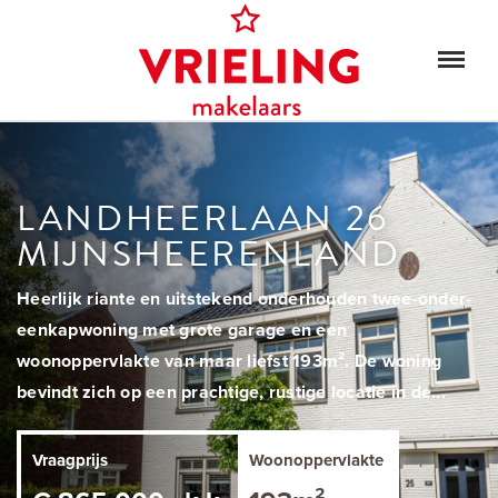
LANDHEERLAAN 26
MIJNSHEERENLAND
Heerlijk riante en uitstekend onderhouden twee-onder-
eenkapwoning met grote garage en een
woonoppervlakte van maar liefst 193m². De woning
bevindt zich op een prachtige, rustige locatie in de...
Vraagprijs
Woonoppervlakte