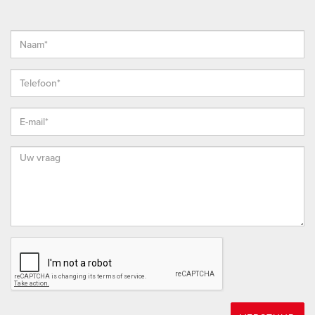
wandtegels geven de ruimte een frisse en eigentijdse
uitstraling.
TUIN
De achtertuin, aangelegd in 2023, is werkelijk een plaatje en
vormt de perfecte aanvulling op de hoogwaardige uitstraling
van het woonhuis. Met evenveel zorg en aandacht is deze tuin
ontworpen, aangelegd en onderhouden. De tuin is voorzien
van fraaie tegels, een praktisch waterpunt en organische
borders met volwassen beplanting die het hele jaar door
kleur en levendigheid toevoegen.
Onder de aluminium pergola inclusief zonwering bevindt zich
een comfortabele ruimte voor een loungeset, wat deze plek
ideaal maakt om te ontspannen en te genieten van het
buitenleven, ongeacht het weer.