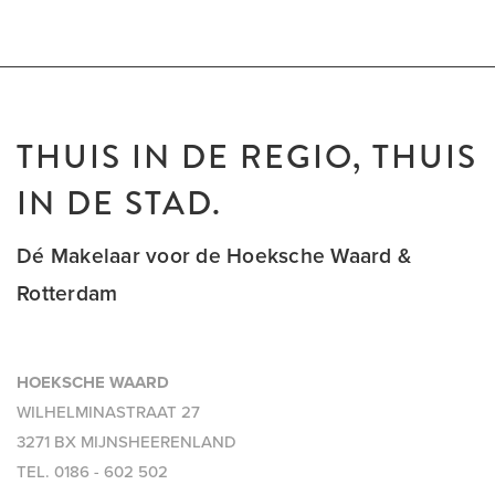
inwoners van Mijnsheerenland hier dagelijks te vinden.
Vanzelfsprekend heeft het dorp een leuke hockey- en
voetbalvereniging en is het voorzien van goede scholen en
kinderdagopvang. Voor de dagelijkse boodschappen kun je
terecht bij de Plusmarkt, de slager, de bakkerij en de drogist.
THUIS IN DE REGIO, THUIS
Op ongeveer 1 kilometer afstand ligt recreatieoord ‘de
IN DE STAD.
Binnenmaas’ dat regionale bekendheid geniet met allerlei
attracties waaronder het openluchtzwembad, de
Dé Makelaar voor de Hoeksche Waard &
kinderboerderij en Restaurant Brasserie Binnenmaas. De
Rotterdam
uitvalswegen en het openbaar vervoer zorgen voor een
goede bereikbaarheid van Mijnsheerenland. Zo brengt de
bus je in 20 minuten naar Rotterdam Zuidplein en met de auto
HOEKSCHE WAARD
is dat zelfs nog sneller. Het is fijn wonen in Mijnsheerenland.
WILHELMINASTRAAT 27
Met de rust, de veiligheid, de ruimte en de natuur van een
3271 BX MIJNSHEERENLAND
dorp en de nabijheid van een grote stad.
TEL.
0186 - 602 502