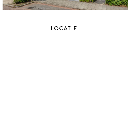
puntjes afgewerkt. Het kookeiland is voorzien van een
inductiekookplaat met zoneverdeler en een krachtig
afzuigsysteem. Daarnaast is er een geïntegreerde vaatwasser
en een Quooker voor direct kokend water, wat extra gemak
LOCATIE
biedt.
In de ruime kastenwand bevindt zich alle hoogwaardige
apparatuur die je nodig hebt: een grote koelkast, een vriezer,
twee combi-ovens, allemaal van het gerenommeerde merk
AEG. Deze keuken is niet alleen een lust voor het oog, maar
ook bijzonder functioneel en van alle gemakken voorzien.
Direct naast de keuken bevindt zich een praktische trapkast
met planken voor voorraad of schoonmaakspullen, waardoor
alles binnen handbereik is.
De gehele begane grond is afgewerkt met een sfeervolle
houten vloer, met uitzondering van de toiletruimte.