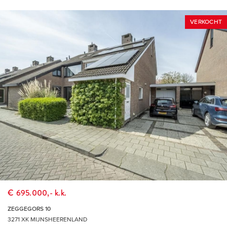
inwoners en is sinds 2019 samengevoegd in 1 gelijknamige
VERKOCHT
gemeente. Door de status van “Nationaal Landschap” is haar
open en landelijk karakter op de lange termijn verzekerd en
door de versterking van natuurwaarden zal het er altijd goed
wonen blijven.
MIJNSHEERENLAND
Het ‘Haagje van de Hoeksche Waard’ is een fraai groen dorp
met nog geen 5.000 inwoners en is direct gelegen aan de
Binnenbedijkte Maas, die in de volksmond ‘Binnenmaas’
wordt genoemd. Het dorp kenmerkt zich door de ruime
opzet, het gevarieerde aanbod van woningen en de vele
recreatiemogelijkheden. Zo is er direct aan de prachtige
Binnenmaas een mooi groen wandelpark met zwemstrand,
€ 695.000,- k.k.
tenniscomplex en watersportvereniging met eigen jachthaven.
ZEGGEGORS 10
In de zomer is het hier heerlijk ontspannen en zijn veel
3271 XK MIJNSHEERENLAND