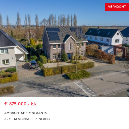
VERKOCHT
BIJZONDERHEDEN
* Vanaf 1 januari 2023 zijn makelaars wettelijk verplicht een
biedlogboek bij te houden bij de verkoop van bestaande
woningen (en wanneer de koper en/of de verkoper een
particulier is). Biedingen kun je per die datum, en indien
gewenst, nog steeds mondeling met ons bespreken maar
dien je daarna digitaal aan ons te bevestigen via jouw MOVE-
account. Het biedlogboek is niet van toepassing bij de
verkoop van nieuwbouw, recreatiewoningen,
bedrijfswoningen, garageboxen, bouwkavels,
woon-/bedrijfspanden en (agrarische) bedrijfsobjecten zonder
woonbestemming.
€ 875.000,- k.k.
* Bij het sluiten van een koopovereenkomst verklaar je je
AMBACHTSHERENLAAN 19
akkoord dat ondertekening van de koopovereenkomst
3271 TM MIJNSHEERENLAND
digitaal plaatsvindt (met iDIN identificatie) door