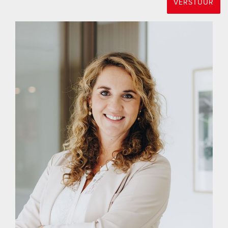
VERSTUUR
De voortuin biedt voldoende parkeergelegenheid voor twee
auto's op eigen terrein, en er is zelfs een oplaadpunt
aanwezig voor elektrische voertuigen.
GARAGE
De garage, met een oppervlakte van 21m², is een ideale plek
voor het opbergen van fietsen, tuinspullen, gereedschap en
meer.
De garage heeft ook een deur die direct toegang biedt tot de
tuin, waardoor het gemakkelijk is om je tuingereedschap en
materialen te bereiken. En vanaf de oprit eventueel door de
garagedeur.
Of je nu een handige klusser bent of gewoon extra
opbergruimte nodig hebt, deze garage is de perfecte
aanvulling op deze woning.