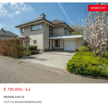
gebruikmaking van het platform van ondertekenen.nl.
* De koopovereenkomst wordt opgesteld conform het meest
VERKOCHT
recente model dat is vastgesteld door de NVM, de
Consumentenbond en Vereniging Eigen Huis en aangevuld
met enkele aanvullende artikelen waaronder (maar niet
uitsluitend) een ouderdoms-clausule, een clausule over de
Meetinstructie en een clausule over de onderzoeksplicht van
koper.
* Vanzelfsprekend staat het je vrij om, indien gewenst, elke
bouwkundige (behoudens de Vereniging Eigen Huis) uit te
nodigen de woning bouwkundig voor je te keuren teneinde
jezelf een goed beeld te kunnen vormen van de
bouwkundige staat van de woning.
€ 725.000,- k.k.
HOEKSCHE WAARD
RIDDERLAAN 10
De Hoeksche Waard is een eiland ten zuiden van Rotterdam
3271 TG MIJNSHEERENLAND
met een oppervlakte van 27.420 hectare, telt ruim 88.000