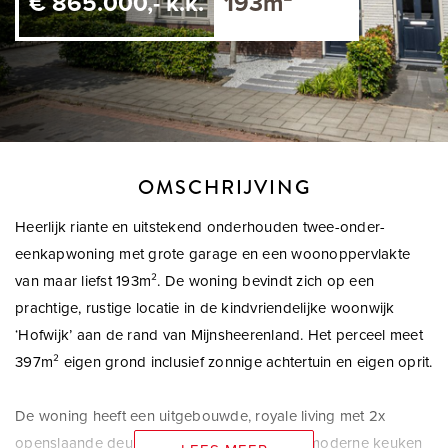
€ 865.000,- k.k.
193m²
OMSCHRIJVING
Heerlijk riante en uitstekend onderhouden twee-onder-
eenkapwoning met grote garage en een woonoppervlakte
van maar liefst 193m². De woning bevindt zich op een
prachtige, rustige locatie in de kindvriendelijke woonwijk
‘Hofwijk’ aan de rand van Mijnsheerenland. Het perceel meet
397m² eigen grond inclusief zonnige achtertuin en eigen oprit.
De woning heeft een uitgebouwde, royale living met 2x
openslaande deuren naar de tuin inclusief,- moderne keuken