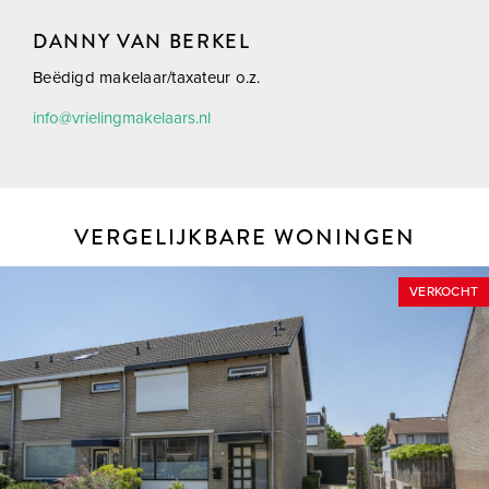
DANNY VAN BERKEL
Beëdigd makelaar/taxateur o.z.
info@vrielingmakelaars.nl
VERGELIJKBARE WONINGEN
VERKOCHT