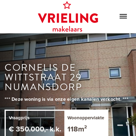
CORNELIS DE
WITTSTRAAT 29
NUMANSDORP
*** Deze woning is via onze eigen kanalen verkocht. ***
Vraagprijs
Woonoppervlakte
€ 350.000,- k.k.
118m²