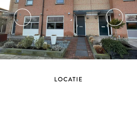
vorige
volg
LOCATIE