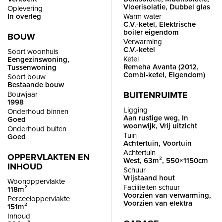
Vloerisolatie, Dubbel glas
Oplevering
In overleg
Warm water
C.V.-ketel, Elektrische
boiler eigendom
BOUW
Verwarming
C.V.-ketel
Soort woonhuis
Ketel
Eengezinswoning,
Remeha Avanta (2012,
Tussenwoning
Combi-ketel, Eigendom)
Soort bouw
Bestaande bouw
Bouwjaar
BUITENRUIMTE
1998
Ligging
Onderhoud binnen
Aan rustige weg, In
Goed
woonwijk, Vrij uitzicht
Onderhoud buiten
Tuin
Goed
Achtertuin, Voortuin
Achtertuin
OPPERVLAKTEN EN
West, 63m², 550×1150cm
INHOUD
Schuur
Vrijstaand hout
Woonoppervlakte
Faciliteiten schuur
118m²
Voorzien van verwarming,
Perceeloppervlakte
Voorzien van elektra
151m²
Inhoud