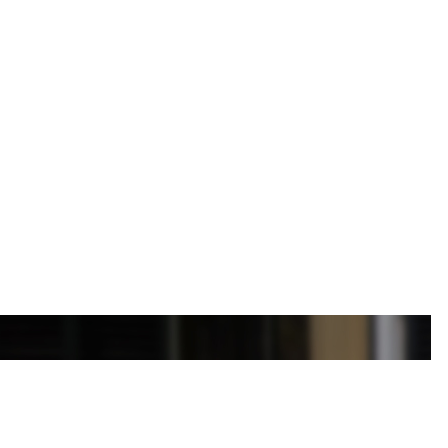
inwoners verspreid over 14 dorpen en 37 buurtschappen.
sterking van natuurwaarden zal het er altijd goed wonen
eke sfeer van een dorp vindt u naast de landelijke ketens
ortgezet- en bijzonder onderwijs. De liefhebber van natuur
-paarden en even uitblazen in het natuurbezoekerscentrum
, hier vindt u ondernemers die nog vakmensen zijn, een rijk
op zaterdag. Bekijk onze website voor extra informatie over