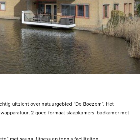
chtig uitzicht over natuurgebied “De Boezem”. Het
uwapparatuur, 2 goed formaat slaapkamers, badkamer met
 met sauna, fitness en tennis faciliteiten.