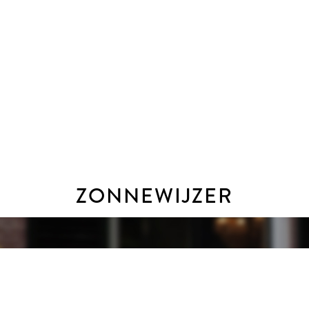
 met een oppervlakte van 27.420 hectare en telt zo’n 86.000 
andelijk karakter op de lange termijn verzekerd en door de ver
de Hoeksche Waard. In het historische centrum met de authenti
reca aanbod. Ook scholen zijn er in ruime mate, tot en met vo
ude Maas genieten van grazende Schotse Hooglanders en Konic
ZONNEWIJZER
ig bestaan vierde reiken traditie en vernieuwing elkaar de hand
elijke woonsfeer.
g. Dat is mogelijk tijdens kantooruren, maar ook ’s avonds en 