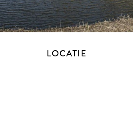
 de eigen tennisbaan, fitness- en saunaruimte
LOCATIE
adson (2002)