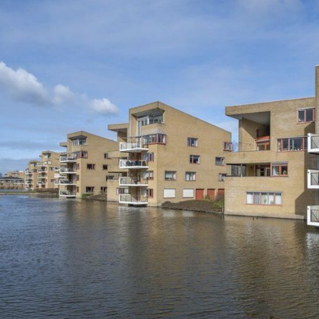
t van het appartementencomplex. Er is ruimte voor één auto e
anuit de auto.
ericht om ervoor te zorgen dat haar bewoners comfortabel lev
n de sauna. De privé tennisbaan is vanzelfsprekend ook te rese