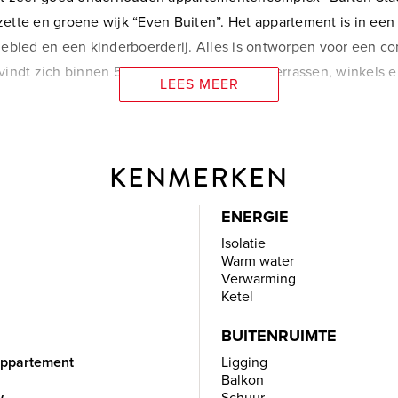
ette en groene wijk “Even Buiten”. Het appartement is in ee
gebied en een kinderboerderij. Alles is ontworpen voor een 
indt zich binnen 5 fietsminuten met haar terrassen, winkels 
LEES MEER
ig uitzicht aan u zien. U bent van harte welkom.
KENMERKEN
ENERGIE
Isolatie
of de royale trap naar het verrassend ruime appartement op d
Warm water
Verwarming
Ketel
t fonteintje, de meterkast en de woonkamer. Als u doorloopt v
BUITENRUIMTE
luid als beeld.
venwoning, Appartement
Ligging
Balkon
r en natuurgebied “De Boezem”. In de woonkamer is meer dan v
w
Schuur