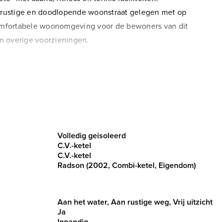
n rustige en doodlopende woonstraat gelegen met op
comfortabele woonomgeving voor de bewoners van dit
en overige voorzieningen.
Volledig geisoleerd
e eerste woonlaag.
C.V.-ketel
C.V.-ketel
Radson (2002, Combi-ketel, Eigendom)
ia de hal komt u bij beide slaapkamers, de badkamer en de
Aan het water, Aan rustige weg, Vrij uitzicht
Ja
oldoende ruimte voor een gezellige zit- én eethoek. De
Inpandig