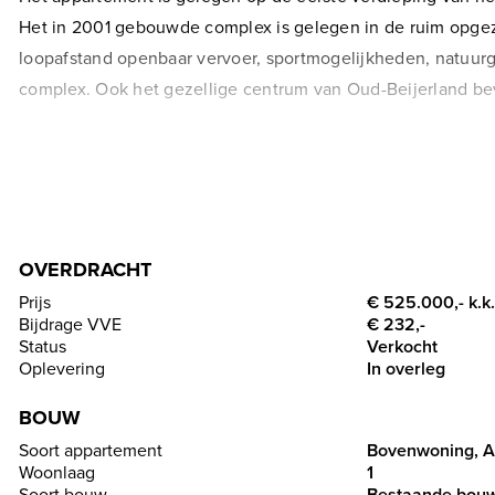
Het in 2001 gebouwde complex is gelegen in de ruim opgez
loopafstand openbaar vervoer, sportmogelijkheden, natuur
complex. Ook het gezellige centrum van Oud-Beijerland bev
Wij laten met veel plezier dit fraaie appartement met pracht
---------- INDELING ----------
OVERDRACHT
BEGANE GROND
Prijs
€ 525.000,- k.k.
Algemene entree met toegang tot de brievenbus en de lift 
Bijdrage VVE
€ 232,-
Status
Verkocht
EERSTE VERDIEPING
Oplevering
In overleg
Via de entree van het appartement komt u bij het toilet me
BOUW
bergruimte. In de hal vindt u ook de videofoon met zowel ge
Soort appartement
Bo
Woonlaag
1
De lichte woonkamer heeft een vrij uitzicht over het wate
Soort bouw
Bestaande bou