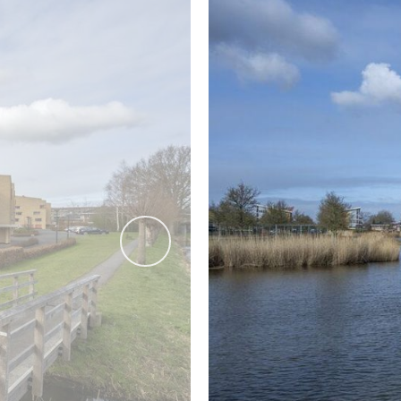
Er is toegang tot de inpandige, ruime garage aan de zijkan
Tevens is de garage met een afstandsbediening te openen v
FACILITEITEN
Het appartementencomplex “Buiten Staete” is er geheel opg
plekje in de fitnessruimte en daarna heerlijk ontspannen i
gaan.
---------- AFMETINGEN ---------
vorige
Bekijk voor de afmetingen bijgevoegde plattegronden.
---------- ALGEMEEN ----------
- Bouwjaar: 2001
- Woonoppervlakte: 107 m²