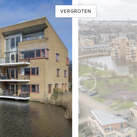
n een achtergelegen gedeelte wat fungeert als berging.
VERGROTEN
en. Zo is er mogelijkheid voor het reserveren van een
rveren, erg gezellig om de competitie met de buren aan te
volgende