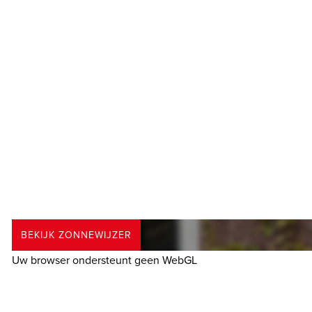
De Hoeksche Waard is een eiland ten zuiden van Rotterdam
Door de status van “Nationaal Landschap” is haar open en l
blijven.
---------- OUD-BEIJERLAND ---------
Oud-Beijerland vervult al jarenlang een centrumfunctie in 
een groot aantal speciaalzaken, vers winkels en een rijk ho
en buitenleven kan zijn hart ophalen langs het Spui en O
“Klein Profijt”. Kortom in dit dorp dat in 2009 haar 450 jar
verenigingsleven, sportverenigingen en bovenal een vriend
BEKIJK ZONNEWIJZER
---------- ENTHOUSIAST? ----------
Uw browser ondersteunt geen WebGL
Maak gerust een afspraak voor een vrijblijvende bezichtigin
ons kantoor.