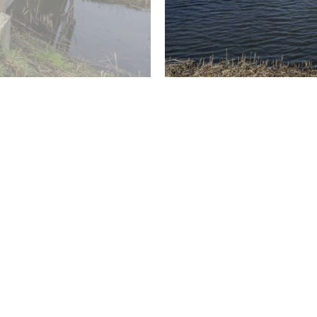
- Eigen grond
- Oplevering: in overleg
-------BIJZONDERHEDEN---------
- Actieve VvE met een maandelijkse bijdrage van €232,-
- De maandelijkse VvE kosten zijn inclusief het gebruik van
- Warmwater en verwarming d.m.v. Cv-ketel van het merk R
- Videofoonsysteem aanwezig
- Eigen parkeerplaats
- Inpandige garage
- Volledig geïsoleerd
- Zonwering aanwezig
- Elektrische garagedeur
---------- HOEKSCHE WAARD ----------