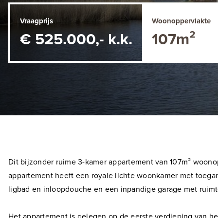
Vraagprijs
Woonoppervlakte
€ 525.000,- k.k.
107m²
Dit bijzonder ruime 3-kamer appartement van 107m² woonopp
appartement heeft een royale lichte woonkamer met toegan
ligbad en inloopdouche en een inpandige garage met ruimte
Het appartement is gelegen op de eerste verdieping van he