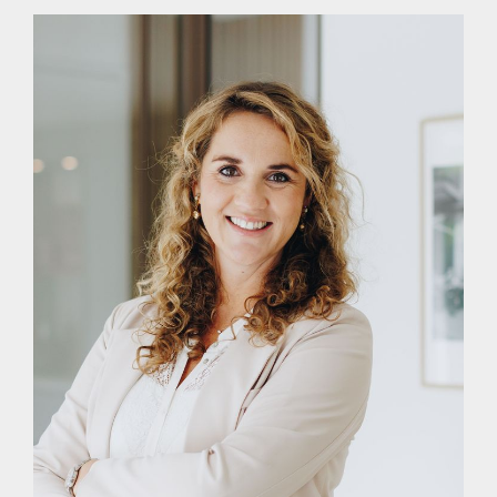
Hoeksche Waard. In het historische centrum met de
authentieke sfeer van een dorp vindt u naast de landelijke
ketens een groot aantal speciaalzaken, vers-winkels en een
rijk horeca aanbod. Ook scholen zijn er in ruime mate, tot en
met voortgezet- en bijzonder onderwijs. De liefhebber van
natuur en buitenleven kan zijn hart ophalen langs het Spui en
de Oude Maas en genieten van grazende Schotse
Hooglanders en Konic-paarden maar ook even uitblazen in
het natuurbezoekerscentrum “Klein Profijt”. Kortom: in dit dorp
dat in 2009 haar 450-jarig bestaan vierde, reiken traditie en
vernieuwing elkaar de hand. Hier vindt u ondernemers die
nog vakmensen zijn, een rijk verenigingsleven,
sportverenigingen en bovenal een vriendelijke woonsfeer.
ENTHOUSIAST?
Maak gerust een afspraak voor een vrijblijvende bezichtiging.
Dat is mogelijk tijdens kantooruren, maar ook ’s avonds en