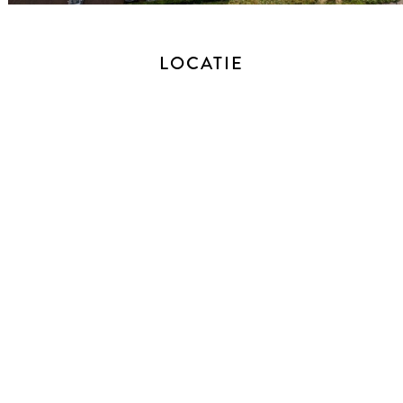
De twee andere slaapkamers bevinden zich aan de
achterzijde van het appartement en zijn beide voorzien van
vaste kasten en een onderhoudsvriendelijke vinylvloer.
LOCATIE
De inpandige berging is voorzien van een wasmachine-
aansluiting, kasten en ruimte voor een koel-vriescombinatie,
wat zorgt voor extra gemak en opbergruimte binnen het
appartement.
DAKTERRAS
Op een mooie zomerdag opent u de openslaande deuren en
geniet u van het prachtige uitzicht, terwijl het dakterras
naadloos onderdeel wordt van uw leefruimte. Het buitenleven
komt hier letterlijk naar binnen. Vanuit de woonkamer heeft u
toegang tot het royale dakterras van maar liefst 36 m². Deze
ruimte biedt meer dan genoeg plek voor een grote eettafel,
een comfortabele loungeset en sfeervolle beplanting.