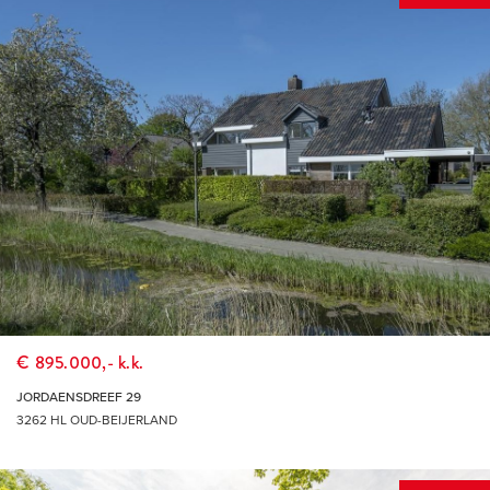
de in deze presentatie verstrekte informatie of elke andere
aan de (kandidaat) koper of huurder (of andere
belanghebbende) verstrekte informatie m.b.t. het te koop (of
te huur) aangeboden object. Alle opgegeven maten en
oppervlakten zijn daarnaast slechts indicatief. Mocht deze
presentatie of andere verstrekte informatie m.b.t. het te koop
(of te huur) aangeboden object vragen oproepen, dan
nodigen wij je van harte uit deze onder onze (makelaar)
aandacht te brengen.
THUIS IN DE REGIO, THUIS IN DE STAD
DÉ MAKELAAR VOOR DE HOEKSCHE WAARD &
€ 895.000,- k.k.
ROTTERDAM
JORDAENSDREEF 29
3262 HL OUD-BEIJERLAND