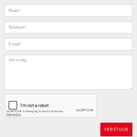
* Vanzelfsprekend staat het je vrij om, indien gewenst, een
bouwkundige uit te nodigen de woning bouwkundig voor je
te keuren teneinde jezelf een goed beeld te kunnen vormen
van de bouwkundige staat van de woning.
HOEKSCHE WAARD
De Hoeksche Waard is een eiland ten zuiden van Rotterdam
met een oppervlakte van 27.420 hectare, telt ruim 88.000
inwoners en is sinds 2019 samengevoegd in 1 gelijknamige
gemeente. Door de status van “Nationaal Landschap” is haar
open en landelijk karakter op de lange termijn verzekerd en
door de versterking van natuurwaarden zal het er altijd goed
wonen blijven.
OUD-BEIJERLAND
Oud-Beijerland vervult al jarenlang een centrumfunctie in de
VERSTUUR