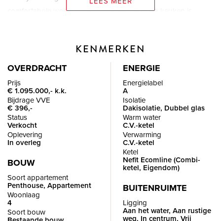
LEES MEER
comfortabele woonomgeving, terwijl de open keuken is
voorzien van inbouwapparatuur. Verder beschikt het
penthouse over drie ruime slaapkamers en een keurige
KENMERKEN
badkamer ensuite, compleet met ligbad en douche, wat
bijdraagt aan het ultieme woonplezier.
OVERDRACHT
ENERGIE
Prijs
Energielabel
€ 1.095.000,- k.k.
A
Het appartement is gelegen midden in het sfeervolle centrum
Bijdrage VVE
Isolatie
van Oud-Beijerland met op loopafstand van goede
€ 396,-
Dakisolatie, Dubbel glas
Status
Warm water
restaurants, gezellige terrassen en het winkelcentrum.
Verkocht
C.V.-ketel
Watersportliefhebbers maar ook wandelaars kunnen hun hart
Oplevering
Verwarming
In overleg
C.V.-ketel
ophalen, de rivieren “Het Spui” en “Oude Maas” bieden
Ketel
voldoende recreatie mogelijkheden. Het openbaar vervoer is
Nefit Ecomline (Combi-
BOUW
ketel, Eigendom)
op loopafstand en zorgt er voor dat u binnen 20 minuten in
Soort appartement
Rotterdam staat.
Penthouse, Appartement
BUITENRUIMTE
Woonlaag
4
Ligging
Aan het water, Aan rustige
Kortom, wonen op een fantastische locatie met een prachtig
Soort bouw
weg, In centrum, Vrij
Bestaande bouw