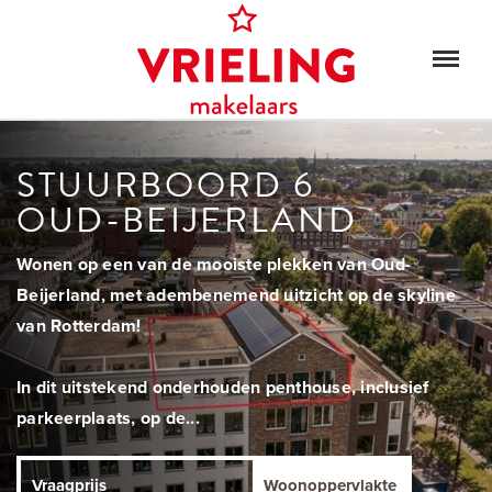
STUURBOORD 6
OUD-BEIJERLAND
Wonen op een van de mooiste plekken van Oud-
Beijerland, met adembenemend uitzicht op de skyline
van Rotterdam!
In dit uitstekend onderhouden penthouse, inclusief
parkeerplaats, op de...
Vraagprijs
Woonoppervlakte