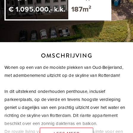
€ 1.095.000,- k.k.
187m²
OMSCHRIJVING
Wonen op een van de mooiste plekken van Oud-Beijerland,
met adembenemend uitzicht op de skyline van Rotterdam!
In dit uitstekend onderhouden penthouse, inclusief
parkeerplaats, op de vierde en tevens hoogste verdieping
geniet u dagelijks van een prachtig uitzicht over het water en
richting de skyline van Rotterdam. Dit riante appartement
beschikt over een zonnig dakterras en balkon.
De royale living van circa 72m² biedt volop ruimte voor een