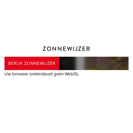
Bovendien zijn water en elektra aanwezig, waardoor u het
terras eenvoudig kunt inrichten voor optimaal comfort en
ontspanning.
In de berging is ruimte voor de kussens of bijvoorbeeld losse
tuinspullen.
ZONNEWIJZER
GARAGE
Vanuit de entree van het complex is er toegang naar de
BEKIJK ZONNEWIJZER
afgesloten parkeerplaats.
Uw browser ondersteunt geen WebGL
AFMETINGEN
Bekijk voor de afmetingen bijgevoegde plattegronden.
ALGEMEEN
- Bouwjaar: 2005
- Woonoppervlakte: 187m²
- Eigen grond