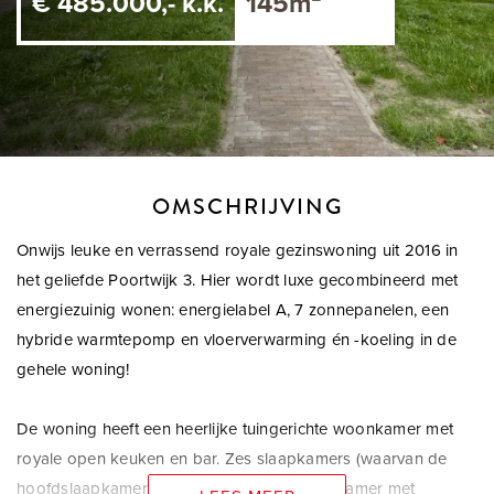
€ 485.000,- k.k.
145m²
OMSCHRIJVING
Onwijs leuke en verrassend royale gezinswoning uit 2016 in
het geliefde Poortwijk 3. Hier wordt luxe gecombineerd met
energiezuinig wonen: energielabel A, 7 zonnepanelen, een
hybride warmtepomp en vloerverwarming én -koeling in de
gehele woning!
De woning heeft een heerlijke tuingerichte woonkamer met
royale open keuken en bar. Zes slaapkamers (waarvan de
hoofdslaapkamer met inloopkast), een badkamer met