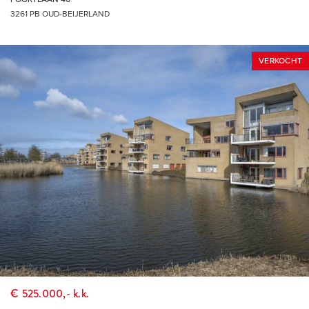
3261 PB OUD-BEIJERLAND
THUIS IN DE REGIO, THUIS IN DE STAD
DÉ MAKELAAR VOOR DE HOEKSCHE WAARD &
VERKOCHT
ROTTERDAM
€ 525.000,- k.k.