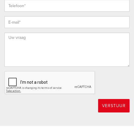
gemeente. Door de status van “Nationaal Landschap” is haar
open en landelijk karakter op de lange termijn verzekerd en
door de versterking van natuurwaarden zal het er altijd goed
wonen blijven.
OUD-BEIJERLAND
Oud-Beijerland vervult al jarenlang een centrumfunctie in de
Hoeksche Waard. In het historische centrum met de
authentieke sfeer van een dorp vindt u naast de landelijke
ketens een groot aantal speciaalzaken, vers-winkels en een
rijk horeca aanbod. Ook scholen zijn er in ruime mate, tot en
met voortgezet- en bijzonder onderwijs. De liefhebber van
natuur en buitenleven kan zijn hart ophalen langs het Spui en
VERSTUUR
de Oude Maas en genieten van grazende Schotse
Hooglanders en Konic-paarden maar ook even uitblazen in
het natuurbezoekerscentrum “Klein Profijt”. Kortom: in dit dorp