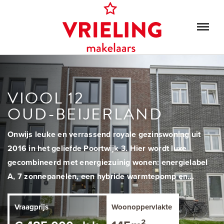
VIOOL 12
OUD-BEIJERLAND
Onwijs leuke en verrassend royale gezinswoning uit
2016 in het geliefde Poortwijk 3. Hier wordt luxe
gecombineerd met energiezuinig wonen: energielabel
A, 7 zonnepanelen, een hybride warmtepomp en...
Vraagprijs
Woonoppervlakte