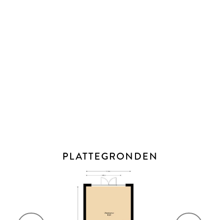
ALGEMEEN
- Bouwjaar: 2016
- Woonoppervlakte: 145 m²
- Perceelgrootte: 118 m²
- Eigen grond
- Energielabel: A
- Oplevering: in overleg
BIJZONDERHEDEN
- Hybride warmtepomp i.c.m. cv-ketel (2016)
PLATTEGRONDEN
- 7 zonnepanelen (2016)
- Volledige HR++ beglazing in kunststof kozijnen
- Vloerverwarming én -koeling in de gehele woning
- Woonkamer voorzien van hippe stalendeur
- Alle jaloezieën in de woning blijven achter