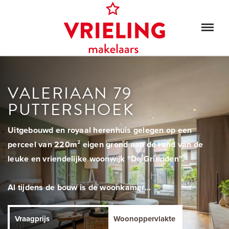
VALERIAAN 79
PUTTERSHOEK
Uitgebouwd en royaal herenhuis gelegen op een
perceel van 220m² eigen grond aan de rand van de
leuke en vriendelijke woonwijk “De Grienden”.
Al tijdens de bouw is de woonkamer...
Vraagprijs
Woonoppervlakte