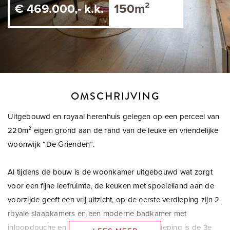
€ 469.000,- k.k.
150m²
OMSCHRIJVING
Uitgebouwd en royaal herenhuis gelegen op een perceel van
220m² eigen grond aan de rand van de leuke en vriendelijke
woonwijk “De Grienden”.
Al tijdens de bouw is de woonkamer uitgebouwd wat zorgt
voor een fijne leefruimte, de keuken met spoeleiland aan de
voorzijde geeft een vrij uitzicht, op de eerste verdieping zijn 2
royale slaapkamers en een moderne badkamer met
inloopdouche en ligbad. Op de tweede verdieping is de 3e