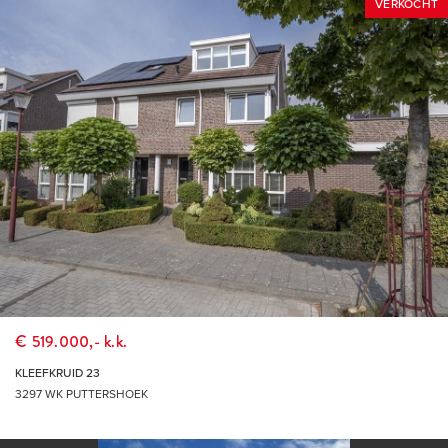
VERKOCHT
THUIS IN DE REGIO, THUIS IN DE STAD
DÉ MAKELAAR VOOR DE HOEKSCHE WAARD &
ROTTERDAM
€ 519.000,- k.k.
KLEEFKRUID 23
3297 WK PUTTERSHOEK