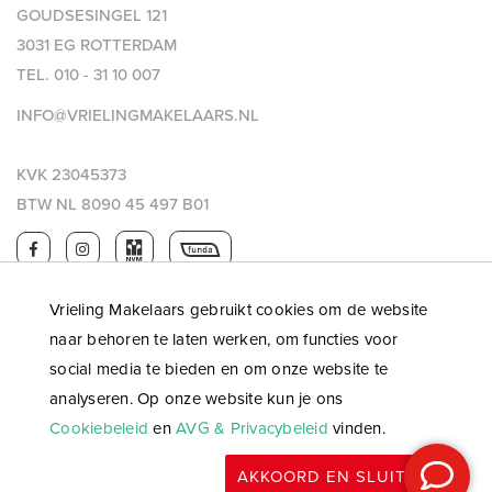
GOUDSESINGEL 121
3031 EG ROTTERDAM
TEL.
010 - 31 10 007
INFO@VRIELINGMAKELAARS.NL
KVK 23045373
BTW NL 8090 45 497 B01
Vrieling Makelaars gebruikt cookies om de website
naar behoren te laten werken, om functies voor
social media te bieden en om onze website te
analyseren. Op onze website kun je ons
Cookiebeleid
en
AVG & Privacybeleid
vinden.
© 2026 Vrieling makelaars |
Privacy & AVG
|
Algemene
AKKOORD EN SLUITEN