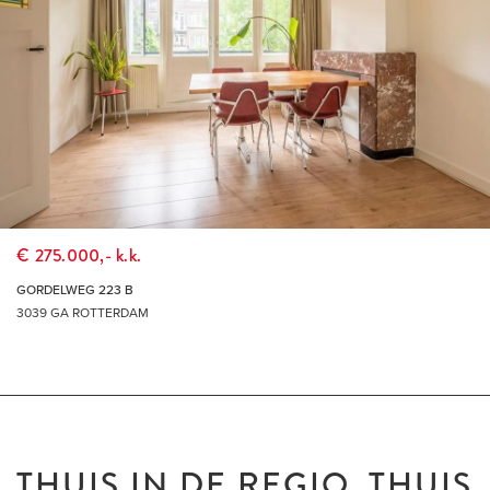
€ 275.000,- k.k.
GORDELWEG 223 B
3039 GA ROTTERDAM
THUIS IN DE REGIO, THUIS