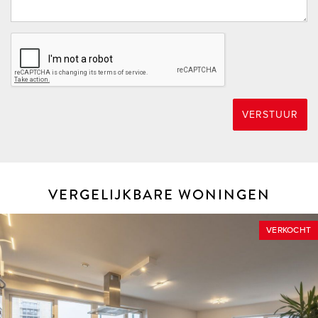
aan de (kandidaat) koper of huurder (of andere
belanghebbende) verstrekte informatie m.b.t. het te koop (of
te huur) aangeboden object. Alle opgegeven maten en
oppervlakten zijn daarnaast slechts indicatief. Mocht deze
presentatie of andere verstrekte informatie m.b.t. het te koop
(of te huur) aangeboden object vragen oproepen, dan
VERSTUUR
nodigen wij je van harte uit deze onder onze (makelaar)
aandacht te brengen.
THUIS IN DE REGIO, THUIS IN DE STAD
VERGELIJKBARE WONINGEN
DÉ MAKELAAR VOOR DE HOEKSCHE WAARD &
ROTTERDAM
VERKOCHT