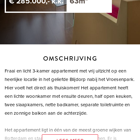
€ 285.000,- k.k.
63m²
OMSCHRIJVING
Fraai en licht 3-kamer appartement met vrij uitzicht op een
heerlijke locatie in het geliefde Blijdorp nabij het Vroesenpark.
Hier voelt het direct als thuiskomen! Het appartement heeft
een lichte woonkamer met ensuite deuren, half open keuken,
twee slaapkamers, nette badkamer, separate toiletruimte en
een zonnige balkon aan de achterzijde.
Het appartement ligt in één van de meest groene wijken van
Rotterdam en staat garant voor plezierig wonen. Er is