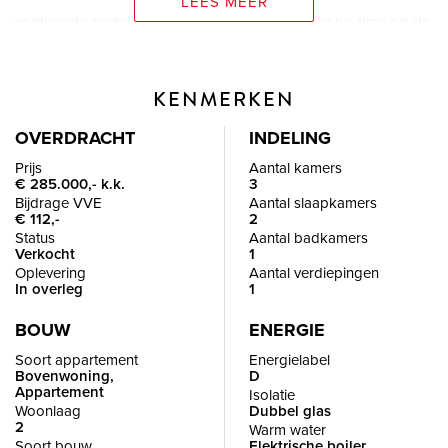
LEES MEER
voldoende parkeergelegenheid, je bent binnen no-time op de
snelweg, woont op fietsafstand van het centrum en hebt de
OV-verbindingen om de hoek. Alle dagelijkse voorzieningen
KENMERKEN
zoals, supermarkten, speciaalzaken, restaurants, cafés,
scholen en sportfaciliteiten zijn binnen handbereik. Het
OVERDRACHT
INDELING
bekende Vroesenpark met het Vroesenpaviljoen is op
Prijs
Aantal kamers
€ 285.000,- k.k.
3
loopafstand. Centraal Station alsmede het stadscentrum
Bijdrage VVE
Aantal slaapkamers
liggen op ca. tien minuten lopen.
€ 112,-
2
Status
Aantal badkamers
Verkocht
1
Wij laten met veel plezier dit fijne appartement van binnen
Oplevering
Aantal verdiepingen
In overleg
1
zien!
BOUW
ENERGIE
---------- INDELING ----------
Soort appartement
Energielabel
Bovenwoning,
D
Appartement
Isolatie
BEGANE GROND
Woonlaag
Dubbel glas
2
Gezamenlijk entree met bellentableau, brievenbussen en
Warm water
Soort bouw
Elektrische boiler