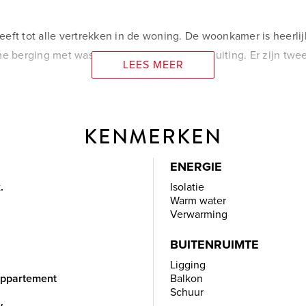
ft tot alle vertrekken in de woning. De woonkamer is heerlijk
me berging met wasmachine- en drogeraansluiting. Er zijn twe
LEES MEER
ment voorzien van een mooie laminaatvloer.
KENMERKEN
 Ook is er een prachtige gemeenschappelijke binnentuin.
ENERGIE
.
Isolatie
Warm water
Verwarming
BUITENRUIMTE
Ligging
venwoning, Appartement
Balkon
Schuur
w