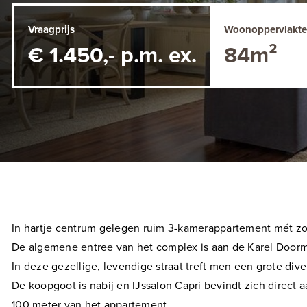
Vraagprijs
Woonoppervlakte
€ 1.450,- p.m. ex.
84m²
In hartje centrum gelegen ruim 3-kamerappartement mét zo
De algemene entree van het complex is aan de Karel Doorman
In deze gezellige, levendige straat treft men een grote div
De koopgoot is nabij en IJssalon Capri bevindt zich direc
100 meter van het appartement.