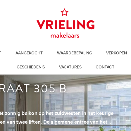
T
AANGEKOCHT
WAARDEBEPALING
VERKOPEN
GESCHIEDENIS
VACATURES
CONTACT
AAT 305 B
t zonnig balkon op het zuidwesten in het keurige
 van twee liften. De algemene entree van het...