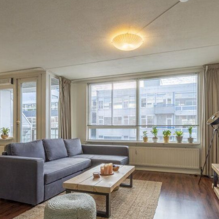
g. Dat is mogelijk tijdens kantooruren, maar ook ’s avonds en 
s advies bij het kopen van uw nieuwe woning is dan ook om 
nnen aan deze presentatie geen rechten worden ontleend. Da
ormatie. Mocht de presentatie vragen oproepen, dan nodigen wi