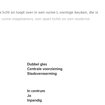
 licht en loopt over in een ruime L-vormige keuken, die is
e ruime slaapkamers, een apart toilet en een moderne
Dubbel glas
Centrale voorziening
Stadsverwarming
In centrum
Ja
Inpandig