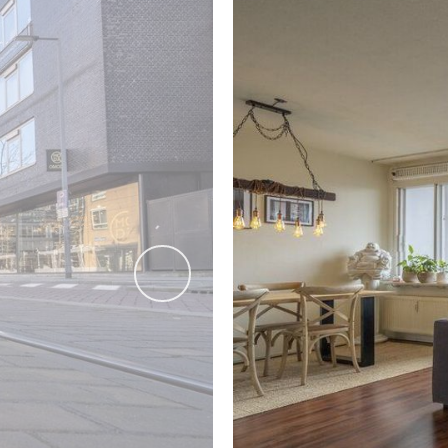
---------- ENTHOUSIAST? ----------
Maak gerust een afspraak voor een vrijblijvende bezichtigin
ons kantoor.
---------- EIGEN NVM MAKELAAR ----------
Wij behartigen de belangen van de verkopende partij. On
---------- TOT SLOT ----------
vorige
Deze presentatie is met zorg samengesteld. Desondanks ku
aansprakelijkheid voor de in de presentatie verstrekte inf
THUIS IN DE REGIO, THUIS IN DE STAD
MAKELAAR VOOR DE HOEKSCHE WAARD & ROTTERDAM