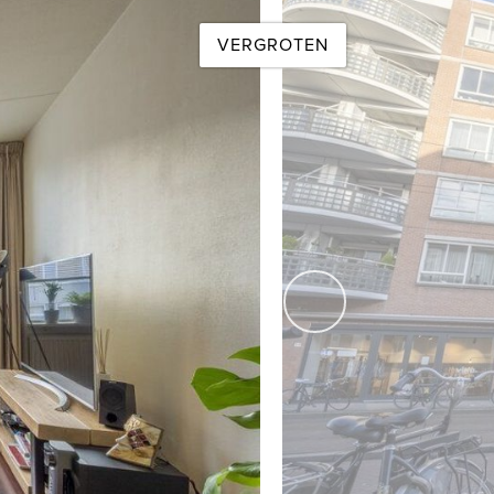
VERGROTEN
op zaterdag. Bekijk onze website voor extra informatie over
uw eigen NVM-aankoopmakelaar mee te nemen.
volgende
arnaast aanvaardt de makelaar of zijn opdrachtgever geen
j u van harte uit deze onder onze aandacht te brengen.