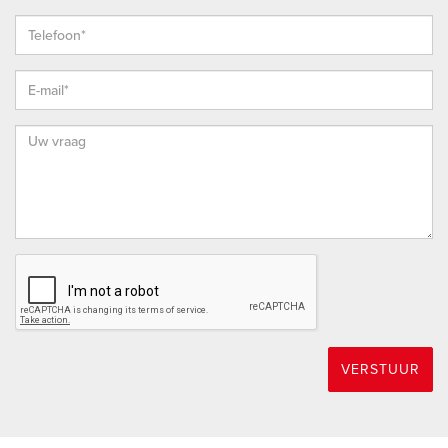
overige beschikbare documentatie. Desondanks kan niet
worden uitgesloten dat de inhoud onvolledig of onjuist is. Aan
deze presentatie kunnen geen rechten worden ontleend.
Koper wordt uitdrukkelijk uitgenodigd om de verstrekte
informatie te controleren, nadere vragen te stellen en waar
nodig aanvullend onderzoek te laten verrichten, in het
bijzonder bij zaken die voor koper essentieel zijn bij de
aankoopbeslissing, zoals onder meer juridische rechten,
bouwkundige staat, bestemmingsplan- en
gebruiksmogelijkheden. Opgegeven maten en oppervlakten
zijn indicatief en gemeten conform de geldende
meetinstructie. Indien voor koper onzekerheden bestaan,
adviseren wij deze vóór het uitbrengen van een bod te
verifiëren.
VERSTUUR
THUIS IN DE REGIO, THUIS IN DE STAD