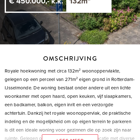
€ 450.000,- k.k.
132m²
OMSCHRIJVING
Royale hoekwoning met circa 132m² woonoppervlakte,
gelegen op een perceel van 271m² eigen grond in Rotterdam-
IJsselmonde. De woning bestaat onder andere uit een lichte
woonkamer met open haard, open keuken, vijf slaapkamers,
een badkamer, balkon, eigen inrit en een verzorgde
achtertuin. Dankzij het royale woonoppervlak, de praktische
indeling en de mogelijkheid om op eigen terrein te parkeren
is dit een ideale woning voor gezinnen die op zoek zijn naar
ruimte. Gelegen op een rustige en centrale locatie met diverse