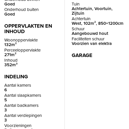
De woonkamer heeft grote raampartijen aan de voor- en
Goed
Tuin
Achtertuin, Voortuin,
Onderhoud buiten
achterzijde. Hierdoor is er veel natuurlijke lichtinval aanwezig.
Zijtuin
Goed
De woonkamer is voorzien van een open haard en biedt
Achtertuin
West, 102m², 850×1200cm
voldoende ruimte voor een zit- en eethoek.
OPPERVLAKTEN EN
Schuur
INHOUD
Aangebouwd hout
Faciliteiten schuur
Woonoppervlakte
De keuken staat in open verbinding met de woonkamer. De
Voorzien van elektra
132m²
keuken is onder andere ingericht met een 4-pits
Perceeloppervlakte
271m²
GARAGE
inductiekookplaat, afzuigkap, oven en spoelbak. De keuken
Inhoud
biedt daarnaast voldoende kast- en werkruimte.
352m³
INDELING
EERSTE VERDIEPING
Aantal kamers
Overloop met toegang tot drie slaapkamers, de badkamer en
6
een toiletruimte.
Aantal slaapkamers
5
Aantal badkamers
3
De slaapkamer aan de voorzijde bestaat onder andere uit
Aantal verdiepingen
een vaste kastenwand.
3
Voorzieningen