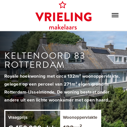
KELTENOORD 83
ROTTERDAM
Royale hoekwoning met circa 132m² woonoppervlakte,
gelegen op een perceel van 271m² eigen grond in
Rotterdam-IJsselmonde. De woning bestaat onder
andere uit een lichte woonkamer met open haard,...
Vraagprijs
Woonoppervlakte