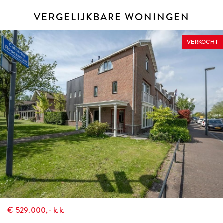
DÉ MAKELAAR VOOR DE HOEKSCHE WAARD &
ROTTERDAM
VERGELIJKBARE WONINGEN
VERKOCHT
€ 529.000,- k.k.