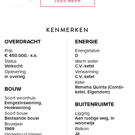
LEES MEER
voorzieningen in de directe omgeving.
De woning is gelegen in de wijk IJsselmonde. In de directe
KENMERKEN
omgeving zijn diverse voorzieningen aanwezig, waaronder
winkelcentrum Keizerswaard, scholen, sportvoorzieningen en
OVERDRACHT
ENERGIE
openbaar vervoer. Voor een wandeling of fietstocht zijn het
Prijs
Energielabel
€ 450.000,- k.k.
D
Maasgebied en verschillende groenvoorzieningen in de
Status
Warm water
omgeving goed bereikbaar. Dankzij de centrale ligging zijn
Verkocht
C.V.-ketel
Oplevering
Verwarming
zowel het centrum van Rotterdam als de uitvalswegen richting
In overleg
C.V.-ketel
de A15 en A16 eenvoudig te bereiken.
Ketel
Remeha Quinta (Combi-
BOUW
ketel, Eigendom)
INDELING
Soort woonhuis
Eengezinswoning,
BUITENRUIMTE
BEGANE GROND
Hoekwoning
Entree, hal met meterkast, toiletruimte, trapopgang en
Soort bouw
Ligging
Bestaande bouw
Aan rustige weg, In
trapkast.
woonwijk
Bouwjaar
1969
Balkon
Ja
Onderhoud binnen