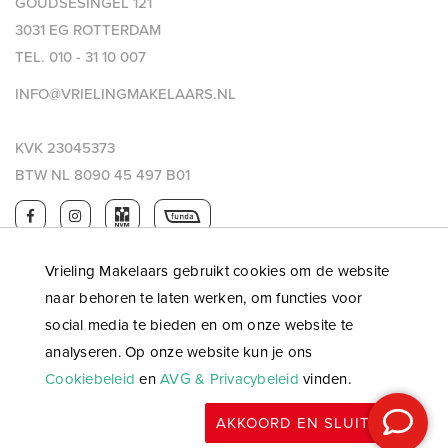
GOUDSESINGEL 121
3031 EG ROTTERDAM
TEL.
010 - 31 10 007
INFO@VRIELINGMAKELAARS.NL
KVK 23045373
BTW NL 8090 45 497 B01
Vrieling Makelaars gebruikt cookies om de website
naar behoren te laten werken, om functies voor
social media te bieden en om onze website te
analyseren. Op onze website kun je ons
Cookiebeleid
en
AVG & Privacybeleid
vinden.
© 2026 Vrieling makelaars |
Privacy & AVG
|
Algemene
AKKOORD EN SLUITEN
voorwaarden
|
WWFT
|
Website: OGonline