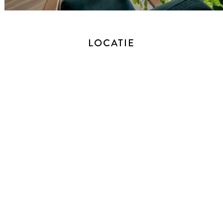
Bekijk voor de afmetingen bijgevoegde plattegronden.
ALGEMEEN
LOCATIE
- Bouwjaar: 1955
- Woonoppervlakte: 52 m²
- Eigen grond
- vvE bijdrage: ca. €160,- p/m
- Energielabel: F
- CV-ketel van het merk Remeha Avanta (2018)
- Voorzien van enkel glas in houten kozijnen
- Hoge plafonds van 2,70m
- De oplevering is in overleg
BIJZONDERHEDEN
* Vanaf 1 januari 2023 zijn makelaars wettelijk verplicht een
biedlogboek bij te houden bij de verkoop van bestaande
woningen (en wanneer de koper en/of de verkoper een