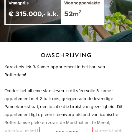
Vraagprijs
Woonoppervlakte
€ 315.000,- k.k.
52m²
OMSCHRIJVING
Karakteristiek 3-Kamer appartement in het hart van
Rotterdam!
Ontdek het ultieme stadsleven in dit sfeervolle 3-kamer
appartement met 2 balkons, gelegen aan de levendige
Pannekoekstraat, een locatie die bruist van gezelligheid. Dit
appartement ligt op een steenworp afstand van iconische
Rotterdamse plekken zoals de Markthal en de Meent,
waardoor je het beste van de stad binnen handbereik hebt.