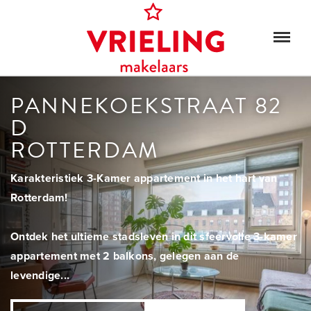
PANNEKOEKSTRAAT 82
D
ROTTERDAM
Karakteristiek 3-Kamer appartement in het hart van
Rotterdam!
Ontdek het ultieme stadsleven in dit sfeervolle 3-kamer
appartement met 2 balkons, gelegen aan de
levendige...