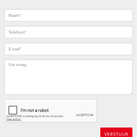
(of te huur) aangeboden object vragen oproepen, dan
nodigen wij je van harte uit deze onder onze (makelaar)
aandacht te brengen.
THUIS IN DE REGIO, THUIS IN DE STAD
DÉ MAKELAAR VOOR DE HOEKSCHE WAARD &
ROTTERDAM
VERSTUUR