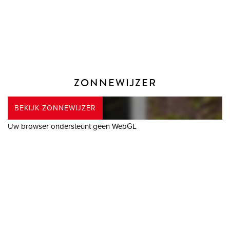
woonbestemming.
* Bij het sluiten van een koopovereenkomst verklaar je je
akkoord dat ondertekening van de koopovereenkomst
digitaal plaatsvindt (met iDIN identificatie) door
gebruikmaking van het platform van ondertekenen.nl.
* De koopovereenkomst wordt opgesteld conform het meest
ZONNEWIJZER
recente model dat is vastgesteld door de NVM, de
Consumentenbond en Vereniging Eigen Huis en aangevuld
BEKIJK ZONNEWIJZER
met enkele aanvullende artikelen waaronder (maar niet
Uw browser ondersteunt geen WebGL
uitsluitend) een ouderdoms-clausule, een clausule over de
Meetinstructie en een clausule over de onderzoeksplicht van
koper.
* Vanzelfsprekend staat het je vrij om, indien gewenst, een
bouwkundige uit te nodigen de woning bouwkundig voor je
te keuren teneinde jezelf een goed beeld te kunnen vormen
van de bouwkundige staat van de woning.