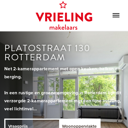
PLATOSTRAAT 130
ROTTERDAM
Net 2-kamerappartement met open keuken, balkon en
berging.
In een rustige en groene omgeving in Rotterdam ligt dit
verzorgde 2-kamerappartement met een fijne indeling,
veel lichtinval...
Vraagprijs
Woonoppervlakte