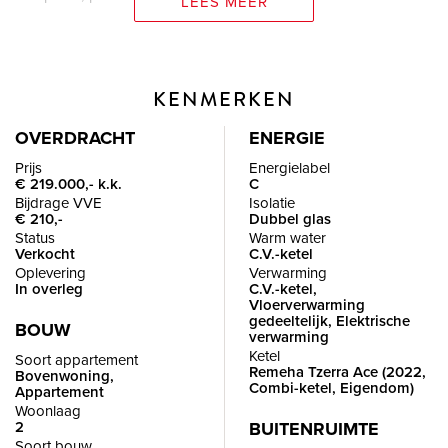
LEES MEER
Maak vrijblijvend een afspraak om het appartement te
bezichtigen.
KENMERKEN
INDELING
OVERDRACHT
ENERGIE
BEGANE GROND
Prijs
Energielabel
€ 219.000,- k.k.
C
Afgesloten gezamenlijke entree met videofoon installatie en
Bijdrage VVE
Isolatie
trappenhuis met toegang tot de appartementen. De
€ 210,-
Dubbel glas
Status
Warm water
brievenbus en berging zijn via de buitenzijde bereikbaar.
Verkocht
C.V.-ketel
Oplevering
Verwarming
In overleg
C.V.-ketel,
TWEEDE VERDIEPING
Vloerverwarming
Entree in de hal met meterkast en toegang tot alle vertrekken
gedeeltelijk, Elektrische
BOUW
verwarming
van het appartement. De woonkamer is ruim en licht, met
Ketel
Soort appartement
Remeha Tzerra Ace (2022,
ruimte voor een zit- en een eethoek en met een open
Bovenwoning,
Combi-ketel, Eigendom)
Appartement
verbinding naar de keuken. Vanuit de woonkamer is er
Woonlaag
2
directe toegang tot het balkon met vrij uitzicht op een
BUITENRUIMTE
Soort bouw