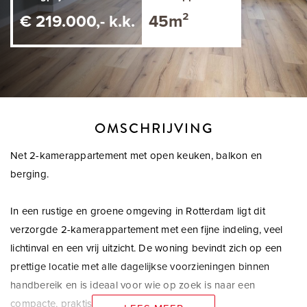
€ 219.000,- k.k.
45m²
OMSCHRIJVING
Net 2-kamerappartement met open keuken, balkon en
berging.
In een rustige en groene omgeving in Rotterdam ligt dit
verzorgde 2-kamerappartement met een fijne indeling, veel
lichtinval en een vrij uitzicht. De woning bevindt zich op een
prettige locatie met alle dagelijkse voorzieningen binnen
handbereik en is ideaal voor wie op zoek is naar een
compacte, praktisch ingedeelde woning.