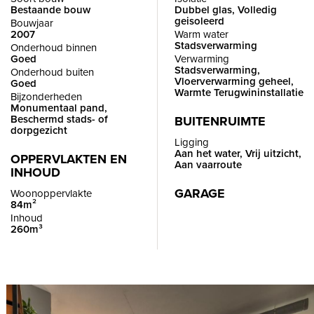
Bestaande bouw
Dubbel glas, Volledig
geisoleerd
Bouwjaar
Enthousiast geworden? Maak vrijblijvend een
2007
Warm water
bezichtigingsafspraak om zelf het prachtige uitzicht vanuit het
Stadsverwarming
Onderhoud binnen
Goed
Verwarming
appartement te bewonderen.
Stadsverwarming,
Onderhoud buiten
Vloerverwarming geheel,
Goed
Warmte Terugwininstallatie
Bijzonderheden
INDELING
Monumentaal pand,
BEGANE GROND
Beschermd stads- of
BUITENRUIMTE
dorpgezicht
Via de hoofdentree, waar ook de huismeester is gevestigd, is
Ligging
Aan het water, Vrij uitzicht,
er toegang tot de brievenbussen, lift/trappenhuis,
OPPERVLAKTEN EN
Aan vaarroute
INHOUD
parkeergarage van Q-park en gezamenlijke fietsenstalling.
GARAGE
Woonoppervlakte
84m²
ACHTSTE VERDIEPING
Inhoud
260m³
Entree van het appartement in de hal met videobelsysteem,
toegang tot het moderne toilet met fonteintje, de slaapkamers
en de woonkamer.
Zodra je de woonkamer binnen stapt wordt de aandacht
direct getrokken naar het fantastische uitzicht!