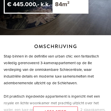
€ 445.000,- k.k.
84m²
OMSCHRIJVING
Stap binnen in de definitie van urban chic: een fantastisch
volledig gerenoveerd 3-kamerappartement op de 8e
verdieping van de onmiskenbare Schiecentrale, waar
industriële details en moderne luxe samensmelten met
adembenemende uitzicht op de Schiehaven.
Dit praktisch ingedeelde appartement is ingericht met een
royale en lichte woonkamer met prachtig uitzicht over het
water, een luxe open keuken met kookeiland, 2 slaapkamers,