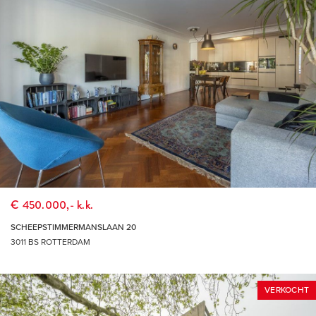
aandacht te brengen.
THUIS IN DE REGIO, THUIS IN DE STAD
DÉ MAKELAAR VOOR DE HOEKSCHE WAARD &
ROTTERDAM
€ 450.000,- k.k.
SCHEEPSTIMMERMANSLAAN 20
3011 BS ROTTERDAM
VERKOCHT