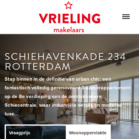
SCHIEHAVENKADE 234
ROTTERDAM
Stap binnen in de definitie van urban chic: een
fantastisch volledig gerenoveerd 3-kamerappartement
op de 8e verdieping van de onmiskenbare
Schiecentrale, waar industriële details en moderne
luxe...
Vraagprijs
Woonoppervlakte