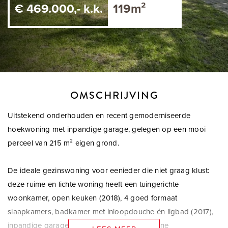
€ 469.000,- k.k.
119m²
OMSCHRIJVING
Uitstekend onderhouden en recent gemoderniseerde
hoekwoning met inpandige garage, gelegen op een mooi
perceel van 215 m² eigen grond.
De ideale gezinswoning voor eenieder die niet graag klust:
deze ruime en lichte woning heeft een tuingerichte
woonkamer, open keuken (2018), 4 goed formaat
slaapkamers, badkamer met inloopdouche én ligbad (2017),
inpandige garage met vliering en een moderne