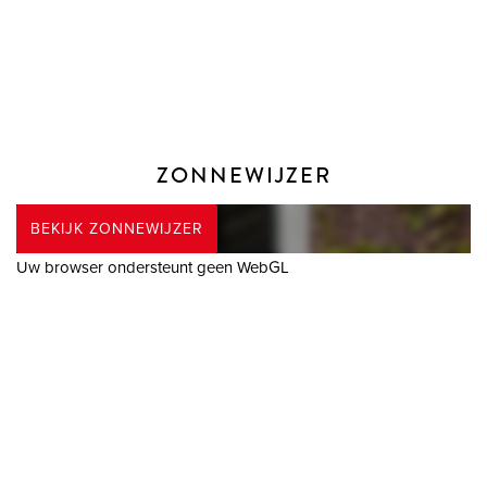
achterom.
GARAGE
De inpandige garage is vanuit de hal toegankelijk en wordt
gebruikt als wasruimte met wasmachine- en drogeraansluiting
en stallingsplaats voor o.a. fietsen. Maar ook de auto is hier te
ZONNEWIJZER
stallen middels de handmatige garagedeur. Tevens is er een
grote hoge vliering met veel opbergruimte.
BEKIJK ZONNEWIJZER
Uw browser ondersteunt geen WebGL
AFMETINGEN
Bekijk voor de afmetingen bijgevoegde plattegronden.
ALGEMEEN
- Bouwjaar: 1990
- Woonoppervlakte: 119 m²
- Perceelgrootte: 215 m²
- Eigen grond