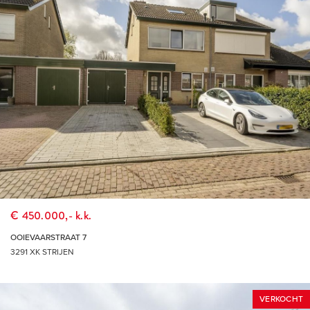
DÉ MAKELAAR VOOR DE HOEKSCHE WAARD &
ROTTERDAM
€ 450.000,- k.k.
OOIEVAARSTRAAT 7
3291 XK STRIJEN
VERKOCHT