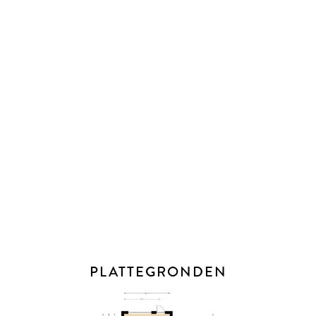
- Energielabel: B
- Cv-ketel van het merk Remeha Avanta (2020)
- Volledig dubbel glas
- De oplevering is in overleg
PLUSPUNTEN
+ Nette doorgelegde laminaatvloer in hal en woonkamer
(2018)
+ Keuken vernieuwd in 2018
+ Badkamer en toilet vernieuwd in 2017
+ Voor- en achtertuin opnieuw aangelegd in 2017
+ Garage in geïsoleerd
+ Vloer isolatie aangebracht in 2008
+ Alle slaapkamers v.v. horren en handmatige rolluiken
PLATTEGRONDEN
+ Dakkapel v.v. elektrisch rolluik, achterdeur en keukenraam
v.v. handmatig rolluik