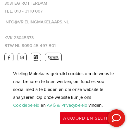
3031 EG ROTTERDAM
TEL.
010 - 31 10 007
INFO@VRIELINGMAKELAARS.NL
KVK 23045373
BTW NL 8090 45 497 B01
Vrieling Makelaars gebruikt cookies om de website
naar behoren te laten werken, om functies voor
social media te bieden en om onze website te
analyseren. Op onze website kun je ons
Cookiebeleid
en
AVG & Privacybeleid
vinden.
© 2026 Vrieling makelaars |
Privacy & AVG
|
Algemene
AKKOORD EN SLUITEN
voorwaarden
|
WWFT
|
Website: OGonline