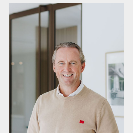
met een oppervlakte van 27.420 hectare, telt ruim 88.000
inwoners en is sinds 2019 samengevoegd in 1 gelijknamige
gemeente. Door de status van “Nationaal Landschap” is haar
open en landelijk karakter op de lange termijn verzekerd en
door de versterking van natuurwaarden zal het er altijd goed
wonen blijven.
STRIJEN
Strijen heeft een gezellig dorpscentrum met een keur aan
klantvriendelijke winkels, verder zijn er prima scholen, een rijk
verenigingsleven en tal van recreatiemogelijkheden. Genoemd
mogen worden de jaarlijkse hippische dagen, de ijsbaan,
florerende voetbalvereniging en sporthal met zwembad. Ook
de natuurliefhebber kan bijvoorbeeld in het “Oudeland van
Strijen” van ultieme stilte genieten en daar talloze weidevogels
spotten. In Strijensas ligt de jachthaven met toegang tot het
Hollands diep en bijvoorbeeld het Nationaal Park De