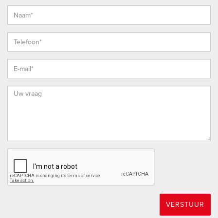
gebruikmaking van het platform van ondertekenen.nl.
* De koopovereenkomst wordt opgesteld conform het meest
recente model dat is vastgesteld door de NVM, de
Consumentenbond en Vereniging Eigen Huis en aangevuld
met enkele aanvullende artikelen waaronder (maar niet
uitsluitend) een ouderdoms-clausule, een clausule over de
Meetinstructie en een clausule over de onderzoeksplicht van
koper.
* Vanzelfsprekend staat het je vrij om, indien gewenst, elke
bouwkundige (behoudens de Vereniging Eigen Huis) uit te
nodigen de woning bouwkundig voor je te keuren teneinde
jezelf een goed beeld te kunnen vormen van de
bouwkundige staat van de woning.
HOEKSCHE WAARD
VERSTUUR
De Hoeksche Waard is een eiland ten zuiden van Rotterdam