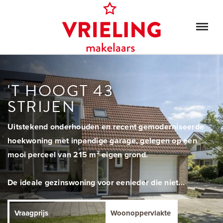
'T HOOGT 43
STRIJEN
Uitstekend onderhouden en recent gemoderniseerde
hoekwoning met inpandige garage, gelegen op een
mooi perceel van 215 m² eigen grond.
De ideale gezinswoning voor eenieder die niet...
Vraagprijs
Woonoppervlakte