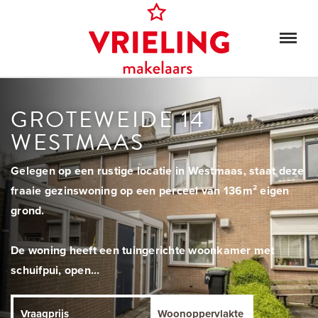
GROTEWEIDE 14
WESTMAAS
Gelegen op een rustige locatie in Westmaas, staat deze
fraaie gezinswoning op een perceel van 136m² eigen
grond.
De woning heeft een tuingerichte woonkamer met
schuifpui, open...
Vraagprijs
Woonoppervlakte