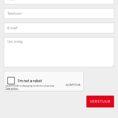
HOEKSCHE WAARD
De Hoeksche Waard is een eiland ten zuiden van Rotterdam
met een oppervlakte van 27.420 hectare, telt ruim 88.000
inwoners en is sinds 2019 samengevoegd in 1 gelijknamige
gemeente. Door de status van “Nationaal Landschap” is haar
open en landelijk karakter op de lange termijn verzekerd en
door de versterking van natuurwaarden zal het er altijd goed
wonen blijven.
WESTMAAS
Westmaas is een prettig overzichtelijk dorp, direct gelegen
aan de prachtige Binnenmaas met haventje en strandje.
Eigenlijk alles is wel op loopafstand, zoals een tenniscomplex,
VERSTUUR
openbaar vervoer, goed geleide scholen, kinderdagverblijf en
winkels voor de dagelijkse behoeften. Het dorp heeft nog een