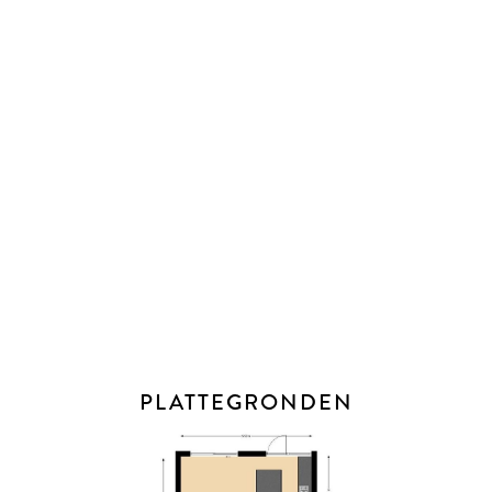
- Bouwjaar: 1969
- Woonoppervlakte: 126 m²
- Perceelgrootte: 147 m²
- Eigen grond
- Energielabel: C
- CV-ketel van het merk Vaillant (2012)
- HR++ glas in kunststof kozijnen (dakkapel is dubbel glas in
houten kozijnen)
- Oplevering: maart 2024
PLUSPUNTEN
- Kozijnen begane grond vervangen in 2021 / Kozijnen 1e
verdieping vervangen in 2009
PLATTEGRONDEN
- Vloerisolatie (chips) geplaatst in 2018
- Dak onder de dakkapel geïsoleerd in 2021
- Keuken vernieuwd in 2018