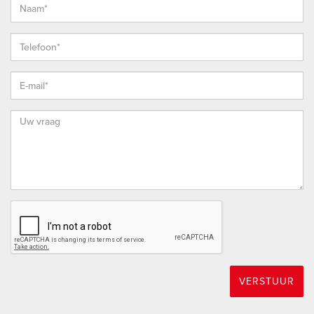
* Bij het sluiten van een koopovereenkomst verklaar je je
akkoord dat ondertekening van de koopovereenkomst
digitaal plaatsvindt (met iDIN identificatie) door
gebruikmaking van het platform van ondertekenen.nl.
* De koopovereenkomst wordt opgesteld conform het meest
recente model dat is vastgesteld door de NVM, de
Consumentenbond en Vereniging Eigen Huis en aangevuld
met enkele aanvullende artikelen waaronder (maar niet
uitsluitend) een ouderdoms-clausule, een clausule over de
Meetinstructie en een clausule over de onderzoeksplicht van
koper.
* Vanzelfsprekend staat het je vrij om, indien gewenst, elke
bouwkundige (behoudens de Vereniging Eigen Huis) uit te
nodigen de woning bouwkundig voor je te keuren teneinde
jezelf een goed beeld te kunnen vormen van de
VERSTUUR
bouwkundige staat van de woning.