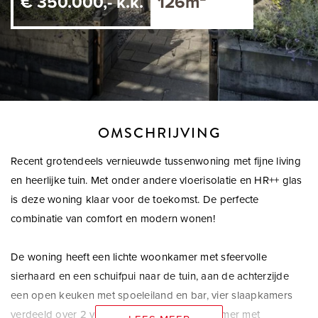
€ 350.000,- k.k.
126m²
OMSCHRIJVING
Recent grotendeels vernieuwde tussenwoning met fijne living
en heerlijke tuin. Met onder andere vloerisolatie en HR++ glas
is deze woning klaar voor de toekomst. De perfecte
combinatie van comfort en modern wonen!
De woning heeft een lichte woonkamer met sfeervolle
sierhaard en een schuifpui naar de tuin, aan de achterzijde
een open keuken met spoeleiland en bar, vier slaapkamers
verdeeld over 2 verdiepingen en een badkamer met