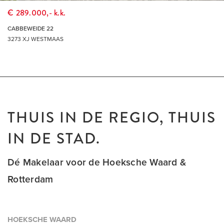
THUIS IN DE REGIO, THUIS IN DE STAD
€ 289.000,- k.k.
DÉ MAKELAAR VOOR DE HOEKSCHE WAARD &
CABBEWEIDE 22
ROTTERDAM
3273 XJ WESTMAAS
THUIS IN DE REGIO, THUIS
IN DE STAD.
Dé Makelaar voor de Hoeksche Waard &
Rotterdam
HOEKSCHE WAARD