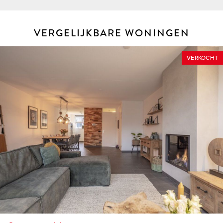
HOEKSCHE WAARD
De Hoeksche Waard is een eiland ten zuiden van Rotterdam
VERGELIJKBARE WONINGEN
met een oppervlakte van 27.420 hectare, telt ruim 88.000
inwoners en is sinds 2019 samengevoegd in 1 gelijknamige
VERKOCHT
gemeente. Door de status van “Nationaal Landschap” is haar
open en landelijk karakter op de lange termijn verzekerd en
door de versterking van natuurwaarden zal het er altijd goed
wonen blijven.
WESTMAAS
Westmaas is een prettig overzichtelijk dorp, direct gelegen
aan de prachtige Binnenmaas met haventje en strandje.
Eigenlijk alles is wel op loopafstand, zoals een tenniscomplex,
openbaar vervoer, goed geleide scholen, kinderdagverblijf en
winkels voor de dagelijkse behoeften. Het dorp heeft nog een
middenstand om trots op te zijn en waar service heel gewoon