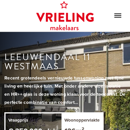
LEEUWENDAAL 11
WESTMAAS
Recent grotendeels vernieuwde tussenwoning met fijne
living en heerlijke tuin. Met onder andere vloerisolatie
en HR++ glas is deze woning klaar voor de toekomst. De
perfecte combinatie van comfort...
Vraagprijs
Woonoppervlakte