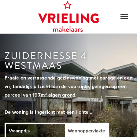
ZUIDERNESSE 4
WESTMAAS
Fraaie en verrassende gezinswoning met garage en een
vrij landelijk uitzicht aan de voorzijde, gelegen op een
perceel van 197m² eigen grond.
De woning is ingericht met een lichte...
Vraagprijs
Woonoppervlakte