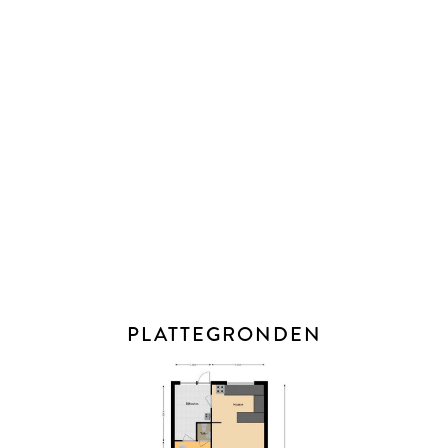
particulier is). Biedingen kun je per die datum, en indien
gewenst, nog steeds mondeling met ons bespreken maar
dien je daarna digitaal aan ons te bevestigen via jouw MOVE-
account. Het biedlogboek is niet van toepassing bij de
verkoop van nieuwbouw, recreatiewoningen,
bedrijfswoningen, garageboxen, bouwkavels,
woon-/bedrijfspanden en (agrarische) bedrijfsobjecten zonder
woonbestemming.
* Bij het sluiten van een koopovereenkomst verklaar je je
akkoord dat ondertekening van de koopovereenkomst
digitaal plaatsvindt (met iDIN identificatie) door
gebruikmaking van het platform van ondertekenen.nl.
PLATTEGRONDEN
* De koopovereenkomst wordt opgesteld conform het meest
recente model dat is vastgesteld door de NVM, de
Consumentenbond en Vereniging Eigen Huis en aangevuld
met enkele aanvullende artikelen waaronder (maar niet