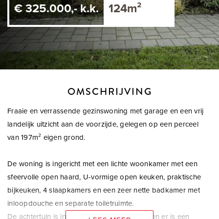
€ 325.000,- k.k.
124m²
OMSCHRIJVING
Fraaie en verrassende gezinswoning met garage en een vrij
landelijk uitzicht aan de voorzijde, gelegen op een perceel
van 197m² eigen grond.
De woning is ingericht met een lichte woonkamer met een
sfeervolle open haard, U-vormige open keuken, praktische
bijkeuken, 4 slaapkamers en een zeer nette badkamer met
inloopdouche en separate toiletruimte.
De achtertuin is ingericht met sierbestrating en er is een