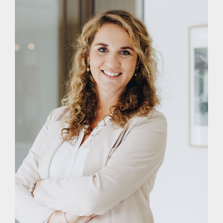
EIGEN NVM MAKELAAR
Vrieling Makelaars behartigt de belangen van de verkopende
partij. Ons advies bij het kopen van jouw nieuwe woning is
dan ook om je eigen NVM-aankoopmakelaar mee te nemen.
TOT SLOT
Deze presentatie is met zorg samengesteld, onder andere
(maar niet uitsluitend) aan de hand van de door
opdrachtgever (verkoper/verhuurder) aan makelaar verstrekte
gegevens en tekeningen. Desondanks kunnen aan deze
presentatie geen rechten worden ontleend en aanvaardt de
makelaar of zijn opdrachtgever (verkoper/verhuurder) geen
enkele aansprakelijkheid voor enige onvolledigheid,
onjuistheid of anderszins -dan wel de gevolgen daarvan- van
de in deze presentatie verstrekte informatie of elke andere
aan de (kandidaat) koper of huurder (of andere