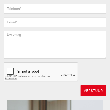
WESTMAAS
Westmaas is een prettig overzichtelijk dorp, direct gelegen
aan de prachtige Binnenmaas met haventje en strandje.
Eigenlijk alles is wel op loopafstand, zoals een tenniscomplex,
openbaar vervoer, goed geleide scholen, kinderdagverblijf en
winkels voor de dagelijkse behoeften. Het dorp heeft nog een
middenstand om trots op te zijn en waar service heel gewoon
is. De plaatselijke super brengt de boodschappen zo nodig
graag bij u thuis.
ENTHOUSIAST?
Maak gerust een afspraak voor een vrijblijvende bezichtiging.
Dat is mogelijk tijdens kantooruren, maar ook ’s avonds en
VERSTUUR
op zaterdag. Bekijk onze website voor extra informatie over
ons kantoor.