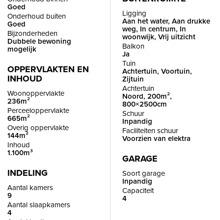
Entree in een ruime hal met toilet, stijlvolle badkamer en
Goed
Ligging
Onderhoud buiten
toegang tot zowel de woonverdieping als het souterrain. De
Aan het water, Aan drukke
Goed
weg, In centrum, In
woonkamer is zeer royaal van formaat met een hoog plafond,
Bijzonderheden
woonwijk, Vrij uitzicht
Dubbele bewoning
een klassieke open haard, warme houten vloer en veel licht
Balkon
mogelijk
Ja
dankzij grote ramen en een lichtkoepel. Via de woonkamer
Tuin
OPPERVLAKTEN EN
bereik je een groot terras van ruim 6 x 5m met prachtig weids
Achtertuin, Voortuin,
INHOUD
Zijtuin
uitzicht over de polder.
Achtertuin
Woonoppervlakte
Noord, 200m²,
236m²
800×2500cm
De woonkeuken is een echte blikvanger: uitgevoerd in
Perceeloppervlakte
Schuur
665m²
Inpandig
matzwart met een kookeiland en voorzien van hoogwaardige
Overig oppervlakte
Faciliteiten schuur
144m²
inbouwapparatuur, waaronder een inductiekookplaat met
Voorzien van elektra
Inhoud
afzuiging, combimagnetron, stoomoven, koffiemachine,
1.100m³
GARAGE
koelkast, vriezer, Quooker, vaatwasser, drie warmhoudlades
INDELING
Soort garage
en veel kastruimte. De natuurstenen vloer met
Inpandig
Aantal kamers
vloerverwarming en de airco maakt het ook qua comfort
Capaciteit
9
4
helemaal af.
Aantal slaapkamers
4