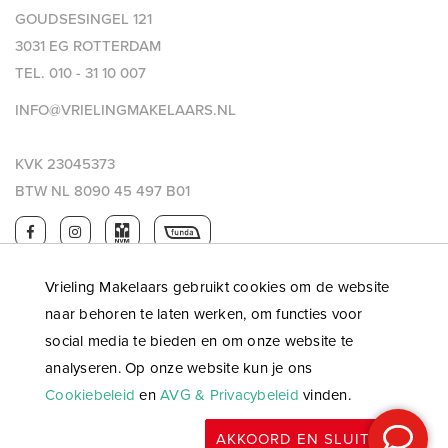
GOUDSESINGEL 121
3031 EG ROTTERDAM
TEL.
010 - 31 10 007
INFO@VRIELINGMAKELAARS.NL
KVK 23045373
BTW NL 8090 45 497 B01
Vrieling Makelaars gebruikt cookies om de website
naar behoren te laten werken, om functies voor
social media te bieden en om onze website te
analyseren. Op onze website kun je ons
Cookiebeleid
en
AVG & Privacybeleid
vinden.
© 2026 Vrieling makelaars |
Privacy & AVG
|
Algemene
AKKOORD EN SLUITEN