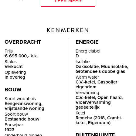
LEES MEER
In 2018 is de woning compleet gemoderniseerd met oog
voor detail en een industriële twist. Wat je kunt verwachten?
KENMERKEN
Een zeer riante woonkamer, een grote luxe woonkeuken, een
onderhuis met volop mogelijkheden, een separate
OVERDRACHT
ENERGIE
bedrijfsruimte (met bedrijfsbestemming) en een heerlijke tuin
Prijs
Energielabel
€ 695.000,- k.k.
D
aan het water.
Status
Isolatie
Verkocht
Dakisolatie, Muurisolatie,
Grotendeels dubbelglas
Oplevering
De ligging is perfect: op loopafstand van het gezellige
In overleg
Warm water
dorpscentrum, scholen en sportverenigingen, maar ook met
C.V.-ketel, Gasboiler
eigendom
snelle verbindingen naar de Randstad. En dat alles op een
BOUW
Verwarming
perceel van maar liefst 665m².
C.V.-ketel, Open haard,
Soort woonhuis
Vloerverwarming
Eengezinswoning,
gedeeltelijk
Vrijstaande woning
Ketel
INDELING
Soort bouw
Remeha (2018, Combi-
Bestaande bouw
ketel, Eigendom)
Bouwjaar
1923
BEGANE GROND
BUITENRUIMTE
Onderhoud binnen