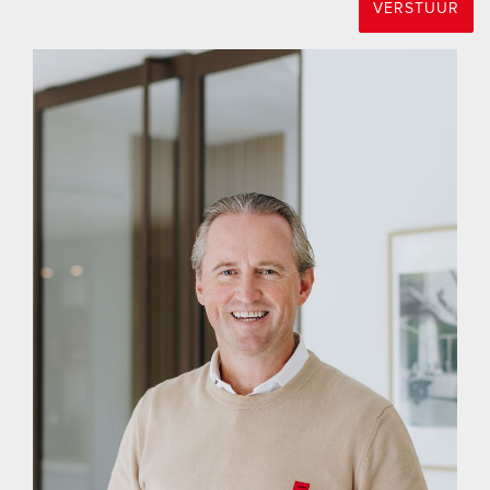
HOEKSCHE WAARD
VERSTUUR
De Hoeksche Waard is een eiland ten zuiden van Rotterdam
met een oppervlakte van 27.420 hectare, telt ruim 88.000
inwoners en is sinds 2019 samengevoegd in 1 gelijknamige
gemeente. Door de status van “Nationaal Landschap” is haar
open en landelijk karakter op de lange termijn verzekerd en
door de versterking van natuurwaarden zal het er altijd goed
wonen blijven.
NUMANSDORP
Numansdorp is een prachtig dorp in de Hoeksche Waard.
Direct gelegen aan het Hollands Diep en omgeven door
polderlandschap met schitterende vergezichten. Het dorp
kenmerkt zich door de ruime opzet en het gevarieerde
aanbod van winkels. Daarbij is de ligging ten opzichte van de
Randstad ideaal voor forenzen die hun werk elders hebben
maar zich thuis willen kunnen ontspannen en die hun kinderen