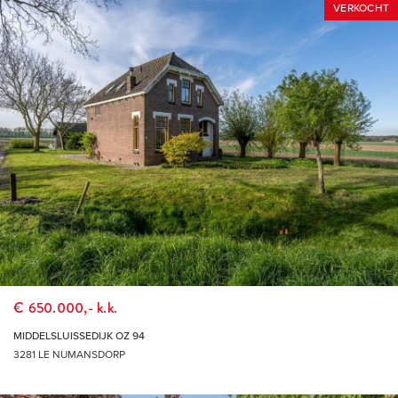
oppervlakten zijn daarnaast slechts indicatief. Mocht deze
VERKOCHT
presentatie of andere verstrekte informatie m.b.t. het te koop
(of te huur) aangeboden object vragen oproepen, dan
nodigen wij je van harte uit deze onder onze (makelaar)
aandacht te brengen.
THUIS IN DE REGIO, THUIS IN DE STAD
DÉ MAKELAAR VOOR DE HOEKSCHE WAARD &
ROTTERDAM
€ 650.000,- k.k.
MIDDELSLUISSEDIJK OZ 94
3281 LE NUMANSDORP