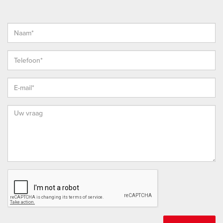
akkoord dat ondertekening van de koopovereenkomst
digitaal plaatsvindt (met iDIN identificatie) door
gebruikmaking van het platform van ondertekenen.nl.
* De koopovereenkomst wordt opgesteld conform het meest
recente model dat is vastgesteld door de NVM, de
Consumentenbond en Vereniging Eigen Huis en aangevuld
met enkele aanvullende artikelen waaronder (maar niet
uitsluitend) een as is, where is clausule, een ouderdoms-
clausule, een clausule over de Meetinstructie, een clausule
over de erfgrenzen en een clausule over de onderzoeksplicht
van koper.
* Vanzelfsprekend staat het je vrij om, indien gewenst, een
bouwkundige uit te nodigen de woning bouwkundig voor je
te keuren teneinde jezelf een goed beeld te kunnen vormen
van de bouwkundige staat van de woning.