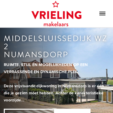
MIDDELSLUISSEDIJK WZ
2
NUMANSDORP
RUIMTE, STIJL ÉN MOGELIJKHEDEN OP EEN
VERRASSENDE EN DYNAMISCHE PLEK
Deze vrijstaande dijkwoning in Numansdorp is er één
die je gezien móet hebben. Achter de karakteristieke
voorzijde...