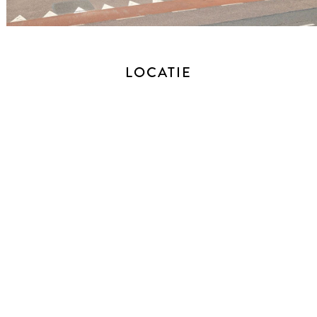
en/of gebruik als werkplaats of opslag.
BEDRIJFSRUIMTE / SPORTSCHOOL
Via een eigen entree bereik je deze voormalige bedrijfsruimte,
LOCATIE
nu in gebruik als sportruimte. Ook hier is een toilet aanwezig.
Een ideale ruimte, volledig separaat te gebruiken,
bijvoorbeeld voor kantoor, praktijk, hobby of andere invulling
en met een officiële bedrijfsbestemming.
BUITENRUIMTE
De tuin is ruim opgezet, met een overkapping, terras, groen
en vlonder aan het water. Parkeren kan ruimschoots op eigen
terrein.
GOED OM TE WETEN
- Bouwjaar 1923
- Vloeroppervlakte circa 380m2