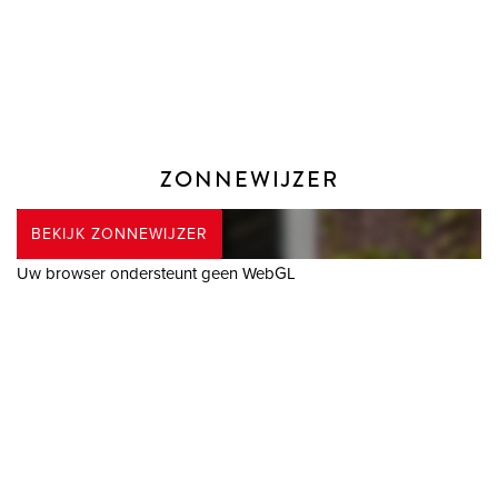
- Grotendeels voorzien dubbel glas (deels HR++)
- Voorzijde begane grond voorzien van geluidsisolerende
beglazing
- Dak- en spouwmuurisolatie aanwezig
- 9 zonnepanelen op het oosten, zuiden en westen (parallel
geschakeld)
ZONNEWIJZER
- De oplevering is in overleg
BEKIJK ZONNEWIJZER
BIJZONDERHEDEN
Uw browser ondersteunt geen WebGL
* Vanaf 1 januari 2023 zijn makelaars wettelijk verplicht een
biedlogboek bij te houden bij de verkoop van bestaande
woningen (en wanneer de koper en/of de verkoper een
particulier is). Biedingen kun je per die datum, en indien
gewenst, nog steeds mondeling met ons bespreken maar
dien je daarna digitaal aan ons te bevestigen via jouw MOVE-
account. Het biedlogboek is niet van toepassing bij de
verkoop van nieuwbouw, recreatiewoningen,