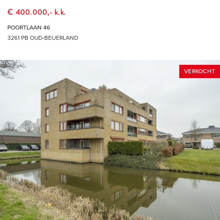
belanghebbende) verstrekte informatie m.b.t. het te koop (of
€ 400.000,- k.k.
te huur) aangeboden object. Alle opgegeven maten en
POORTLAAN 46
oppervlakten zijn daarnaast slechts indicatief. Mocht deze
3261 PB OUD-BEIJERLAND
presentatie of andere verstrekte informatie m.b.t. het te koop
(of te huur) aangeboden object vragen oproepen, dan
VERKOCHT
nodigen wij je van harte uit deze onder onze (makelaar)
aandacht te brengen.
THUIS IN DE REGIO, THUIS IN DE STAD
DÉ MAKELAAR VOOR DE HOEKSCHE WAARD &
ROTTERDAM