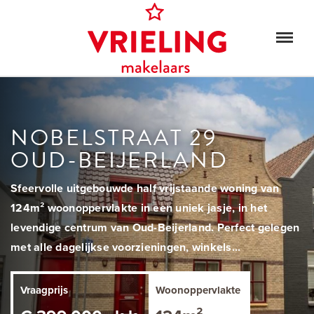
NOBELSTRAAT 29
OUD-BEIJERLAND
Sfeervolle uitgebouwde half vrijstaande woning van
124m² woonoppervlakte in een uniek jasje, in het
levendige centrum van Oud-Beijerland. Perfect gelegen
met alle dagelijkse voorzieningen, winkels...
Vraagprijs
Woonoppervlakte