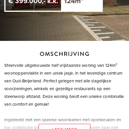
€ 399.000,- k.k.
124m²
OMSCHRIJVING
Sfeervolle uitgebouwde half vrijstaande woning van 124m²
woonoppervlakte in een uniek jasje, in het levendige centrum
van Oud-Beijerland. Perfect gelegen met alle dagelijkse
voorzieningen, winkels en gezellige restaurants op een
steenworp afstand. Deze woning biedt een unieke combinatie
van comfort en gemak!
Ingedeeld met een speelse woonkamer met openkeuken en
bar, praktische bijkeuken en openslaande deuren naar een