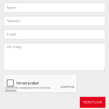
rijk horeca aanbod. Ook scholen zijn er in ruime mate, tot en
met voortgezet- en bijzonder onderwijs. De liefhebber van
natuur en buitenleven kan zijn hart ophalen langs het Spui en
de Oude Maas en genieten van grazende Schotse
Hooglanders en Konic-paarden maar ook even uitblazen in
het natuurbezoekerscentrum “Klein Profijt”. Kortom: in dit dorp
dat in 2009 haar 450-jarig bestaan vierde, reiken traditie en
vernieuwing elkaar de hand. Hier vindt u ondernemers die
nog vakmensen zijn, een rijk verenigingsleven,
sportverenigingen en bovenal een vriendelijke woonsfeer.
ENTHOUSIAST?
Maak gerust een afspraak voor een vrijblijvende bezichtiging.
Dat is mogelijk tijdens kantooruren, maar ook ’s avonds en
op zaterdag. Bekijk onze website voor extra informatie over
VERSTUUR
ons kantoor.