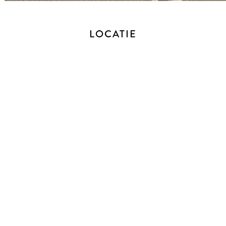
van fietsen.
Deze woning is een perfecte combinatie van stijl,
LOCATIE
functionaliteit en locatie, ideaal voor diegenen die het gemak
van het centrum willen ervaren met alle comfort van een
modern thuis.
AFMETINGEN
Bekijk voor de afmetingen bijgevoegde plattegronden.
ALGEMEEN
- Bouwjaar: 1900 (voorgevel)
- Woonoppervlakte: 124 m²
- Perceelgrootte: 123 m²
- Eigen grond
- Energielabel: C
- CV-ketel van het merk Vaillant (2017)