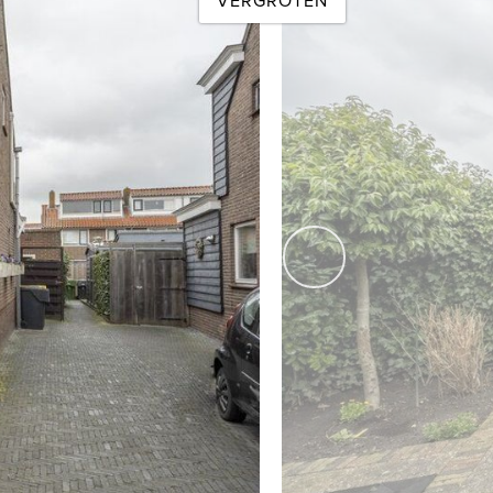
VERGROTEN
 gebruiken als opbergruimte voor koffers of kerstspullen.
ndt zich aan de achterzijde van de woning en heeft een
en de ramen met horren.
e begane grond vernieuwd.
n is zeer ruim en heeft volwassen en jonge beplating en een
volgende
lige zomerse dagen, heerlijk vertoeven na een dag hard
n elektra en wordt gebruikt als wasruimte. De achtertuin is