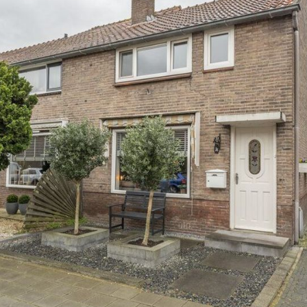
ehele breedte van de woning) waar de Cv-ketel hangt, ideaal te
 hang- en leggedeelte, deze blijft achter. De ouderkamer bevi
oed vertoeven in de kamer door de in 2020 aangebrachte airco 
vloer gelegd, zijn de muren glad gestuct en is de trap naar d
houdsvrij ingericht. De, met sierbestrating gelegde, achtertui
met stijgerhouten bank met kussens (blijft achter) voor gezel
berging (voorjaar 2020 geverfd) te vinden welke is voorzien va