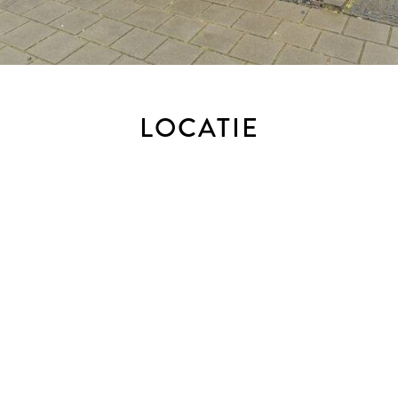
LOCATIE
 de woning) aan de buren op nummer 38, welke is afgeschermd 
 bewoners (lijst met werkzaamheden aanwezig)