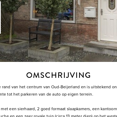
OMSCHRIJVING
e rand van het centrum van Oud-Beijerland en is uitstekend 
te tot het parkeren van de auto op eigen terrein.
met een sierhaard, 2 goed formaat slaapkamers, een kantoorr
che en een zeer royale tuin (circa 13 meter diep) op het we