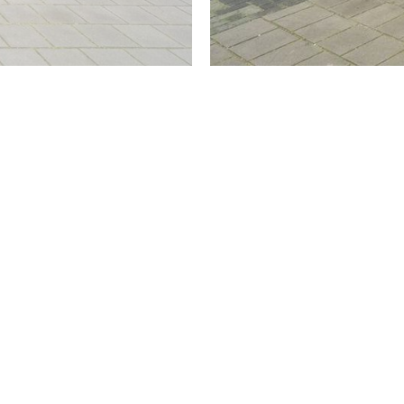
---------- ALGEMEEN ----------
- Bouwjaar: 1945
- Woonoppervlakte: 82m²
- Perceelgrootte: 198m²
- Eigen grond
- Oplevering: in overleg
---------- BIJZONDERHEDEN ----------
- Cv-ketel: Intergas (uit ±2000)
- Dubbelglas met kunststof kozijnen in de gehele woning
- De buitenmuren zijn volledig geïsoleerd in 2019
- Airco in de ouderslaapkamer
- Er wordt recht van overpad verleent (aan de zijkant van
- Afgelopen jaren is de woning vernieuwd door de huidige