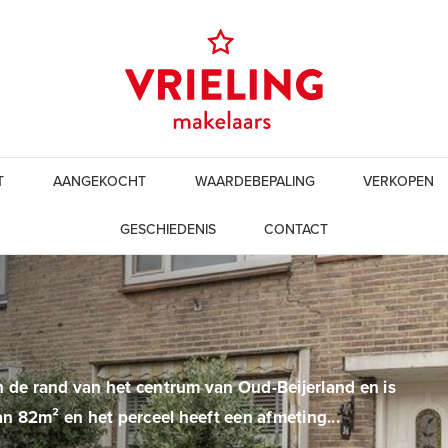
T
AANGEKOCHT
WAARDEBEPALING
VERKOPEN
GESCHIEDENIS
CONTACT
n de rand van het centrum van Oud-Beijerland en is
 82m² en het perceel heeft een afmeting...