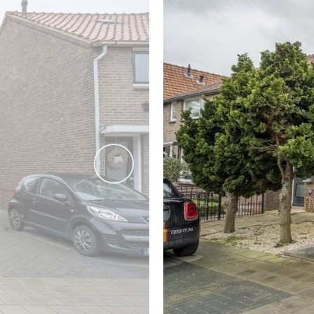
een vlizotrap toegang tot de zeer ruime vliering (over de g
In de slaapkamer aan de voorzijde staat een grote kast met
gezellig uitzicht op de tuin. Het is ook in hartje zomer g
In 2018 is over de gehele verdieping een houtlook laminaat
TUIN
Zowel de voor- als achtertuin zijn gezellig maar toch onder
vorige
wateraansluiting. De tuin heeft een sfeervolle overkapping 
werken met familie of vrienden. Daarnaast is er een stenen 
te bereiken via een poort aan de voorzijde van de tuin.
---------- AFMETINGEN ---------
Bekijk voor de afmetingen bijgevoegde plattegronden.