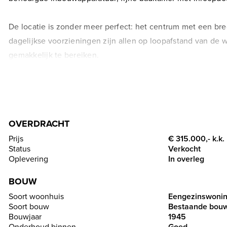
De locatie is zonder meer perfect: het centrum met een bre
dagelijkse voorzieningen zijn allen op loopafstand van de 
gemakkelijk te bereiken.
Deze fantastische woning is door de huidige bewoners goed
geplaatst. Eventuele nieuwe bewoners hoeven zich deze, me
OVERDRACHT
Met veel plezier laten wij u alles rustig zien. Maak daarvoor
Prijs
€ 315.000,- k.k.
Status
Verkocht
---------- INDELING ----------
Oplevering
In overleg
BOUW
BEGANE GROND
Soort woonhuis
Direct bij binnenkomst valt al het hoge afwerkingsniveau e
Soort bouw
Bestaande bou
woonkamer met keuken en de trapopgang naar de eerste ve
Bouwjaar
1945