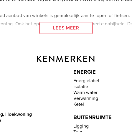
ed aanbod van winkels is gemakkelijk aan te lopen of fietsen.
woning. Ook het openbaar vervoer is in de directe nabijheid. 
LEES MEER
 onderhouden, zo zijn de buitenmuren voorzien van spouwmuur
KENMERKEN
t gevoel voor stijl ingerichte woning, slechts nog eigen te 
ENERGIE
 vrijblijvend een bezichtigingsafspraak.
Energielabel
Isolatie
Warm water
Verwarming
Ketel
Eengezinswoning, Hoekwoning
n de prettige woonsfeer van deze woning je op. Dat is prettig
BUITENRUIMTE
w
rdieping.
Ligging
Tuin