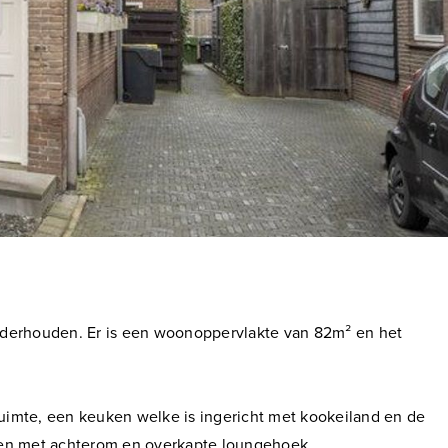
onderhouden. Er is een woonoppervlakte van 82m² en het
uimte, een keuken welke is ingericht met kookeiland en de
sten met achterom en overkapte loungehoek.