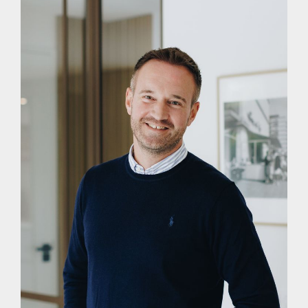
bij Vrieling Makelaars beschikbare informatie, waaronder
gegevens afkomstig van de verkoper, openbare bronnen en
overige beschikbare documentatie. Desondanks kan niet
worden uitgesloten dat de inhoud onvolledig of onjuist is. Aan
deze presentatie kunnen geen rechten worden ontleend.
Koper wordt uitdrukkelijk uitgenodigd om de verstrekte
informatie te controleren, nadere vragen te stellen en waar
nodig aanvullend onderzoek te laten verrichten, in het
bijzonder bij zaken die voor koper essentieel zijn bij de
aankoopbeslissing, zoals onder meer juridische rechten,
bouwkundige staat, bestemmingsplan- en
gebruiksmogelijkheden. Opgegeven maten en oppervlakten
zijn indicatief en gemeten conform de geldende
meetinstructie. Indien voor koper onzekerheden bestaan,
adviseren wij deze vóór het uitbrengen van een bod te
verifiëren.