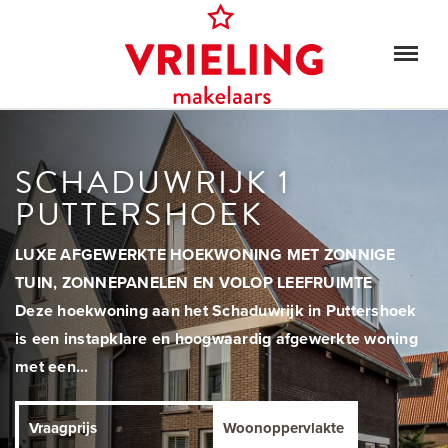
SCHADUWRIJK 1
PUTTERSHOEK
LUXE AFGEWERKTE HOEKWONING MET ZONNIGE
TUIN, ZONNEPANELEN EN VOLOP LEEFRUIMTE
Deze hoekwoning aan het Schaduwrijk in Puttershoek
is een instapklare en hoogwaardig afgewerkte woning
met een...
Vraagprijs
Woonoppervlakte