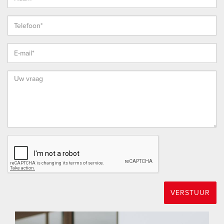
- Ondertekening van de koopovereenkomst vindt digitaal
plaats.
ENTHOUSIAST?
Maak gerust een afspraak voor een vrijblijvende bezichtiging
en bekijk onze website voor aanvullende informatie over ons
kantoor en onze werkwijze.
EIGEN NVM MAKELAAR
Vrieling Makelaars behartigt de belangen van de verkopende
partij. Wij adviseren je daarom bij de aankoop van een
woning een eigen NVM-aankoopmakelaar in te schakelen,
die jouw belangen behartigt.
VERSTUUR
TOT SLOT
Deze presentatie is met zorg samengesteld op basis van de