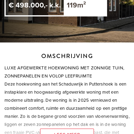
€ 498.000,- k.k.
119m²
OMSCHRIJVING
LUXE AFGEWERKTE HOEKWONING MET ZONNIGE TUIN,
ZONNEPANELEN EN VOLOP LEEFRUIMTE
Deze hoekwoning aan het Schaduwrijk in Puttershoek is een
instapklare en hoogwaardig afgewerkte woning met een
moderne uitstraling. De woning is in 2025 vernieuwd en
combineert comfort, ruimte en duurzaamheid op een prettige
manier. Zo is de begane grond voorzien van vloerverwarming,
liggen er zeven zonnepanelen op het dak en is in de woning
een fraaie PVC-vloer in visgraatmotief toegepast, die met