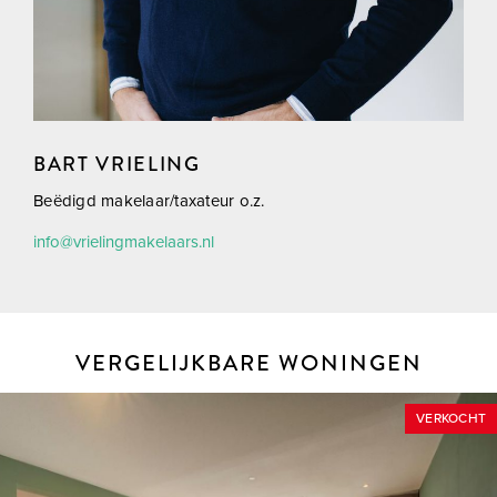
THUIS IN DE REGIO, THUIS IN DE STAD
DÉ MAKELAAR VOOR DE HOEKSCHE WAARD &
ROTTERDAM
BART VRIELING
Beëdigd makelaar/taxateur o.z.
info@vrielingmakelaars.nl
VERGELIJKBARE WONINGEN
VERKOCHT