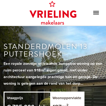
STANDERDMOLEN 13
PUTTERSHOEK
Een royale zonnige vrijstaande bungalow woning op een
ruim perceel van 918m² eigen grond, met onder
architectuur aangelegde prachtige tuin en garage. De
woning is gelegen aan de rand van het dorp...
Vraagprijs
Woonoppervlakte