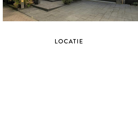
afzuigkap, een koelkast, vaatwasser en een combimagnetron.
Direct naast de keuken is de praktische bijkeuken gelegen
met ruimte voor wasmachine, droger, extra koelkast en
voorraad- of schoonmaakspullen. Vanuit de bijkeuken is er
een deur naar de garage.
LOCATIE
EERSTE VERDIEPING
De overloop biedt toegang tot drie slaapkamers, de ruime
badkamer en een bergruimte met een cv-ketel. De riante
masterbedroom beschikt over airconditioning en biedt een
vrij uitzicht over de Boezemvliet. Aan de voorzijde bevindt zich
de derde slaapkamer, die eveneens ruim van formaat is. Een
vierde slaapkamer is opgedeeld in twee aparte ruimtes,
waardoor deze veelzijdig kan worden gebruikt, bijvoorbeeld
als studie- of werkkamer. De nette badkamer is voorzien van
een ligbad, douche, toilet en dubbele wastafel. Zowel de
vloeren als de wanden zijn volledig betegeld, wat zorgt voor