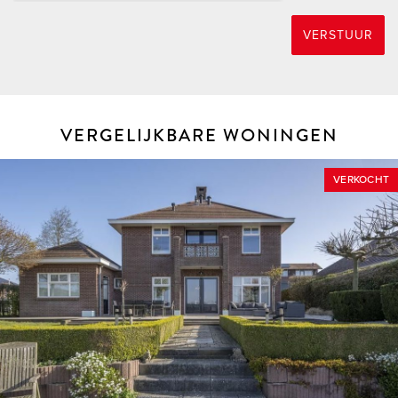
koper.
* Vanzelfsprekend staat het je vrij om, indien gewenst, elke
VERSTUUR
bouwkundige uit te nodigen de woning bouwkundig voor je
te keuren teneinde jezelf een goed beeld te kunnen vormen
van de bouwkundige staat van de woning.
VERGELIJKBARE WONINGEN
HOEKSCHE WAARD
De Hoeksche Waard is een eiland ten zuiden van Rotterdam
VERKOCHT
met een oppervlakte van 27.420 hectare, telt ruim 88.000
inwoners en is sinds 2019 samengevoegd in 1 gelijknamige
gemeente. Door de status van “Nationaal Landschap” is haar
open en landelijk karakter op de lange termijn verzekerd en
door de versterking van natuurwaarden zal het er altijd goed
wonen blijven.
PUTTERSHOEK
Puttershoek vervult één van de centrumfuncties in de