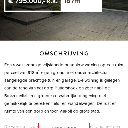
€ 795.000,- k.k.
187m²
OMSCHRIJVING
Een royale zonnige vrijstaande bungalow woning op een ruim
perceel van 918m² eigen grond, met onder architectuur
aangelegde prachtige tuin en garage. De woning is gelegen
aan de rand van het dorp Puttershoek en zeer nabij de
Boezemvliet, een groene en waterrijke omgeving met
gemakkelijk te bereiken fiets- en wandelwegen. De rust en
ruimte van een dorp en toch vlakbij de grote stad.
De woning is voorzien van een ruime en lichte living met een