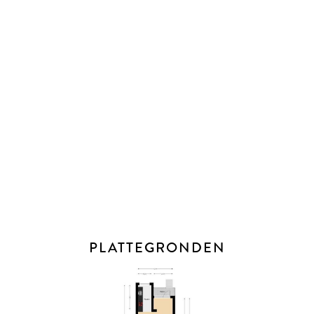
waardoor het een fijne plek is om te genieten van het
buitenleven. Achterin de tuin staat een houten berging met
elektra, waar je ruimte hebt voor een klusbank of voldoende
opbergruimte voor je tuinspullen.
AFMETINGEN
Bekijk voor de afmetingen bijgevoegde plattegronden.
ALGEMEEN
- Bouwjaar: 1907
- Woonoppervlakte: 105m²
- Eigen grond
- Energielabel: C
PLATTEGRONDEN
- VvE bijdrage: €80,- per maand
- Cv-ketel van het merk Remeha, 2024
- Cv-ketel heeft een servicecontract