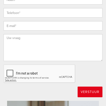
bedrijfswoningen, garageboxen, bouwkavels,
woon-/bedrijfspanden en (agrarische) bedrijfsobjecten zonder
woonbestemming.
* Bij het sluiten van een koopovereenkomst verklaar je je
akkoord dat ondertekening van de koopovereenkomst
digitaal plaatsvindt (met iDIN identificatie) door
gebruikmaking van het platform van ondertekenen.nl.
* De koopovereenkomst wordt opgesteld conform het meest
recente model dat is vastgesteld door de NVM, de
Consumentenbond en Vereniging Eigen Huis en aangevuld
met enkele aanvullende artikelen waaronder (maar niet
uitsluitend) een ouderdoms-clausule, een clausule over de
Meetinstructie en een clausule over de onderzoeksplicht van
koper.
VERSTUUR
* Vanzelfsprekend staat het je vrij om, indien gewenst, een
bouwkundige uit te nodigen de woning bouwkundig voor je