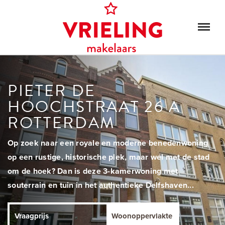
PIETER DE
HOOCHSTRAAT 26 A
ROTTERDAM
Op zoek naar een royale en moderne benedenwoning
op een rustige, historische plek, maar wel met de stad
om de hoek? Dan is deze 3-kamerwoning met
souterrain en tuin in het authentieke Delfshaven...
Vraagprijs
Woonoppervlakte