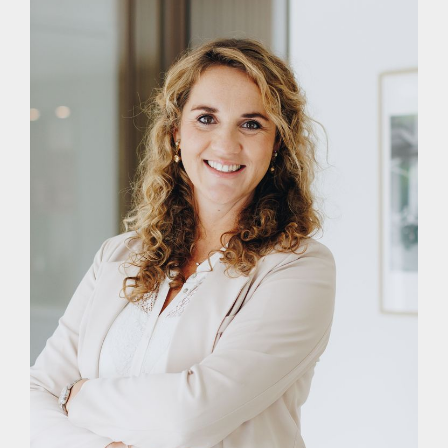
te keuren teneinde jezelf een goed beeld te kunnen vormen
van de bouwkundige staat van de woning.
ENTHOUSIAST?
Maak gerust een afspraak voor een vrijblijvende bezichtiging.
Dat is mogelijk tijdens kantooruren, maar ook ’s avonds en
op zaterdag. Bekijk onze website voor extra informatie over
ons kantoor.
EIGEN NVM MAKELAAR
Vrieling Makelaars behartigt de belangen van de verkopende
partij. Ons advies bij het kopen van jouw nieuwe woning is
dan ook om je eigen NVM-aankoopmakelaar mee te nemen.
TOT SLOT
Deze presentatie is met zorg samengesteld, onder andere
(maar niet uitsluitend) aan de hand van de door