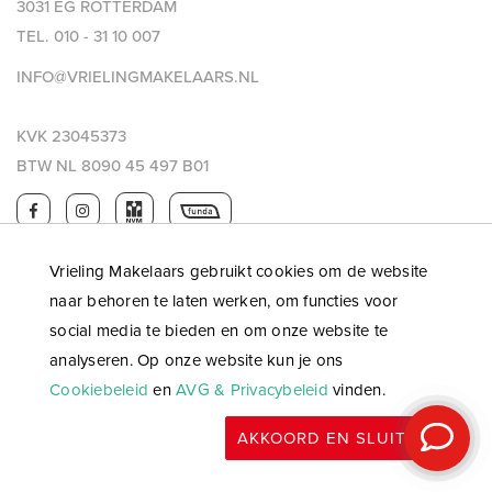
3031 EG ROTTERDAM
TEL.
010 - 31 10 007
INFO@VRIELINGMAKELAARS.NL
KVK 23045373
BTW NL 8090 45 497 B01
Vrieling Makelaars gebruikt cookies om de website
naar behoren te laten werken, om functies voor
social media te bieden en om onze website te
analyseren. Op onze website kun je ons
Cookiebeleid
en
AVG & Privacybeleid
vinden.
© 2026 Vrieling makelaars |
Privacy & AVG
|
Algemene
AKKOORD EN SLUITEN
voorwaarden
|
WWFT
|
Website: OGonline