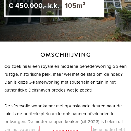
€ 450.000,- k.k.
105m²
OMSCHRIJVING
Op zoek naar een royale en moderne benedenwoning op een
rustige, historische plek, maar wel met de stad om de hoek?
Dan is deze 3-kamerwoning met souterrain en tuin in het
authentieke Delfshaven precies wat je zoekt!
De sfeervolle woonkamer met openslaande deuren naar de
tuin is de perfecte plek om te ontspannen of vrienden te
ontvangen. De moderne open keuken (uit 2023) is helemaal
van nu, voorzien van alle inbouwapparatuur die je nodig hebt