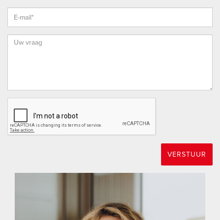
met enkele aanvullende artikelen waaronder (maar niet
uitsluitend) een ouderdoms-clausule, een clausule over de
Meetinstructie en een clausule over de onderzoeksplicht van
koper.
* Vanzelfsprekend staat het je vrij om, indien gewenst, elke
bouwkundige (behoudens de Vereniging Eigen Huis) uit te
nodigen de woning bouwkundig voor je te keuren teneinde
jezelf een goed beeld te kunnen vormen van de
bouwkundige staat van de woning.
ENTHOUSIAST?
Maak gerust een afspraak voor een vrijblijvende bezichtiging.
VERSTUUR
Dat is mogelijk tijdens kantooruren, maar ook ’s avonds en
op zaterdag. Bekijk onze website voor extra informatie over
ons kantoor.