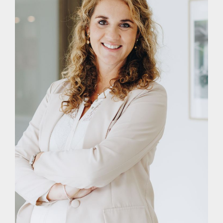
EIGEN NVM MAKELAAR
Vrieling Makelaars behartigt de belangen van de verkopende
partij. Ons advies bij het kopen van jouw nieuwe woning is
dan ook om je eigen NVM-aankoopmakelaar mee te nemen.
TOT SLOT
Deze presentatie is met zorg samengesteld, onder andere
(maar niet uitsluitend) aan de hand van de door
opdrachtgever (verkoper/verhuurder) aan makelaar verstrekte
gegevens en tekeningen. Desondanks kunnen aan deze
presentatie geen rechten worden ontleend en aanvaardt de
makelaar of zijn opdrachtgever (verkoper/verhuurder) geen
enkele aansprakelijkheid voor enige onvolledigheid,
onjuistheid of anderszins -dan wel de gevolgen daarvan- van
de in deze presentatie verstrekte informatie of elke andere
aan de (kandidaat) koper of huurder (of andere
belanghebbende) verstrekte informatie m.b.t. het te koop (of