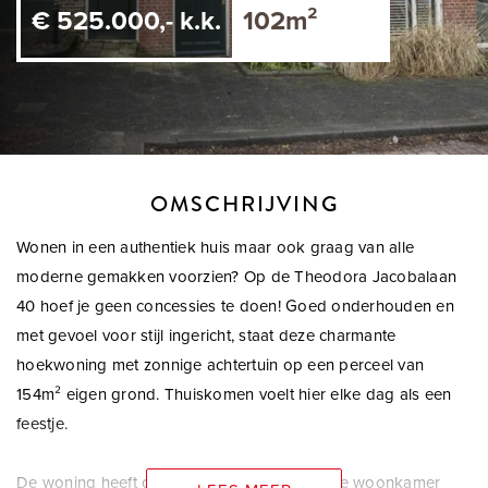
€ 525.000,- k.k.
102m²
OMSCHRIJVING
Wonen in een authentiek huis maar ook graag van alle
moderne gemakken voorzien? Op de Theodora Jacobalaan
40 hoef je geen concessies te doen! Goed onderhouden en
met gevoel voor stijl ingericht, staat deze charmante
hoekwoning met zonnige achtertuin op een perceel van
154m² eigen grond. Thuiskomen voelt hier elke dag als een
feestje.
De woning heeft onder andere een sfeervolle woonkamer