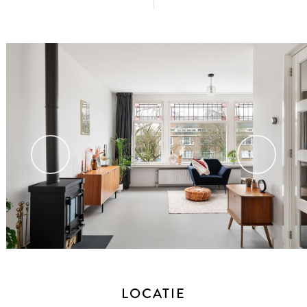
vorige
volg
LOCATIE