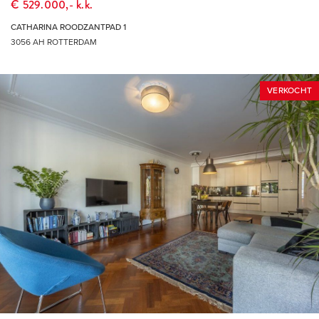
€ 529.000,- k.k.
CATHARINA ROODZANTPAD 1
3056 AH ROTTERDAM
VERKOCHT