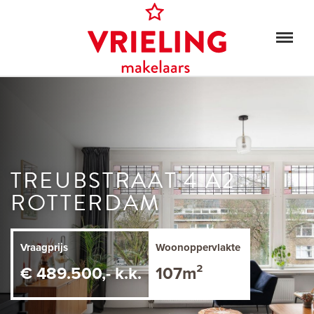
TREUBSTRAAT 4 A2
ROTTERDAM
Vraagprijs
Woonoppervlakte
€ 489.500,- k.k.
107m²