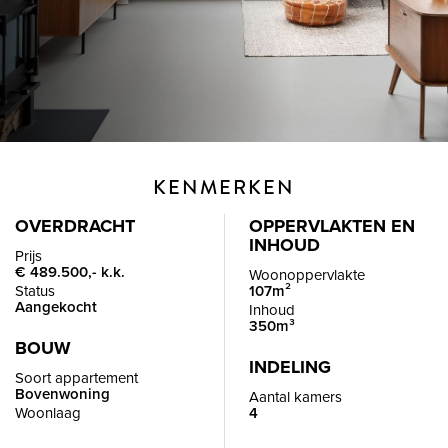
KENMERKEN
OVERDRACHT
OPPERVLAKTEN EN
INHOUD
Prijs
€ 489.500,- k.k.
Woonoppervlakte
Status
107m²
Aangekocht
Inhoud
350m³
BOUW
INDELING
Soort appartement
Bovenwoning
Aantal kamers
Woonlaag
4