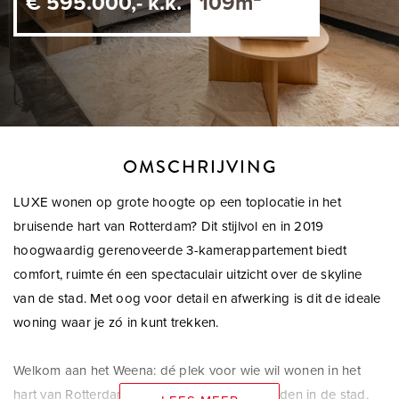
€ 595.000,- k.k.
109m²
OMSCHRIJVING
LUXE wonen op grote hoogte op een toplocatie in het
bruisende hart van Rotterdam? Dit stijlvol en in 2019
hoogwaardig gerenoveerde 3-kamerappartement biedt
comfort, ruimte én een spectaculair uitzicht over de skyline
van de stad. Met oog voor detail en afwerking is dit de ideale
woning waar je zó in kunt trekken.
Welkom aan het Weena: dé plek voor wie wil wonen in het
hart van Rotterdam. Je woont niet alleen midden in de stad,