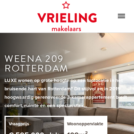
WEENA 209
ROTTERDAM
LUXE wonen op grote hoogte op een toplocatie in het
bruisende hart van Rotterdam? Dit stijlvol en in 2019
hoogwaardig gerenoveerde 3-kamerappartement biedt
comfort, ruimte én een spectaculair...
Vraagprijs
Woonoppervlakte