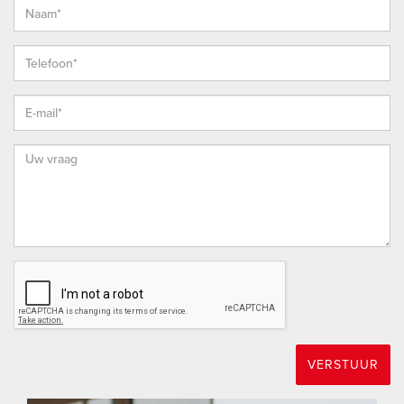
kantoor.
EIGEN NVM MAKELAAR
Vrieling Makelaars behartigt de belangen van de verkopende
partij. Ons advies bij het kopen van jouw nieuwe woning is
dan ook om je eigen NVM-aankoopmakelaar mee te nemen.
TOT SLOT
Deze presentatie is met zorg samengesteld, onder andere
(maar niet uitsluitend) aan de hand van de door
opdrachtgever (verkoper/verhuurder) aan makelaar verstrekte
gegevens en tekeningen. Desondanks kunnen aan deze
presentatie geen rechten worden ontleend en aanvaardt de
makelaar of zijn opdrachtgever (verkoper/verhuurder) geen
enkele aansprakelijkheid voor enige onvolledigheid,
VERSTUUR
onjuistheid of anderszins -dan wel de gevolgen daarvan- van