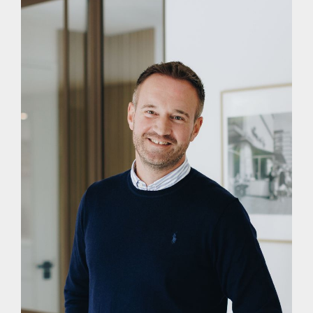
de in deze presentatie verstrekte informatie of elke andere
aan de (kandidaat) koper of huurder (of andere
belanghebbende) verstrekte informatie m.b.t. het te koop (of
te huur) aangeboden object. Alle opgegeven maten en
oppervlakten zijn daarnaast slechts indicatief. Mocht deze
presentatie of andere verstrekte informatie m.b.t. het te koop
(of te huur) aangeboden object vragen oproepen, dan
nodigen wij je van harte uit deze onder onze (makelaar)
aandacht te brengen.
THUIS IN DE REGIO, THUIS IN DE STAD
DÉ MAKELAAR VOOR DE HOEKSCHE WAARD &
ROTTERDAM