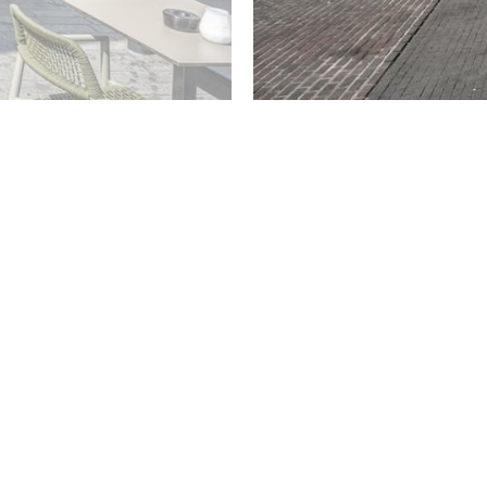
- De raamdecoratie zal achterblijven
- Verwarming en warmwater: Stadsverwarming
- Geheel nieuwe vloer een vloerverwarming aangelegd in 
- In 2022 is het afzuigsysteem vervangen
- Vloerverwarming (2022), m.u.v. de badkamer, toiletruimte
- VvE bijdrage woning: ± €199,- per maand
- VvE bijdrage per parkeerplaats: ± €34,- per maand
- Gezamenlijke fietsenstallingen in de onderbouw en op ver
- Plafondhoogte: ± 2,60 m
- In het gehele complex is 24/7 camerabewaking (inclusief de
- Liften aanwezig
- Oplevering in overleg
BIJZONDERHEDEN
* Vanaf 1 januari 2023 zijn makelaars wettelijk verplicht 
particulier is). Biedingen kun je per die datum, en indien