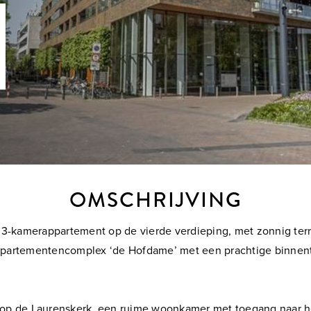
OMSCHRIJVING
 3-kamerappartement op de vierde verdieping, met zonnig terr
appartementencomplex ‘de Hofdame’ met een prachtige binnentui
cht op de Laurenskerk, een ruime woonkamer met toegang naar