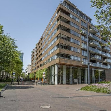
rogeropstelling, ideaal voor het opbergen van schoonmaakspul
anden en een doorgelegde pvc-vloer met voor extra comfort 
)