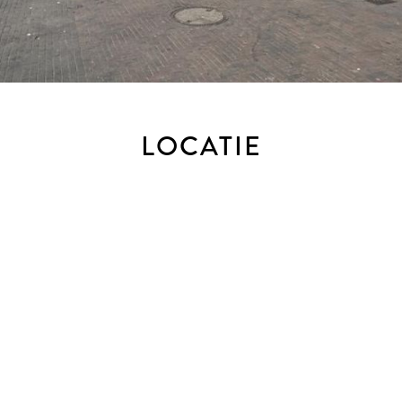
2022
 en berging
LOCATIE
dieping -1
 liften)
een biedlogboek bij te houden bij de verkoop van bestaande w
 gewenst, nog steeds mondeling met ons bespreken maar dien je