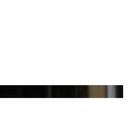
garageboxen, bouwkavels, woon-/bedrijfspanden en
aatsvindt (met iDIN identificatie) door gebruikmaking van
ntenbond en Vereniging Eigen Huis en aangevuld met
ctie en een clausule over de onderzoeksplicht van koper.
nodigen de woning bouwkundig voor je te keuren teneinde
op zaterdag. Bekijk onze website voor extra informatie over