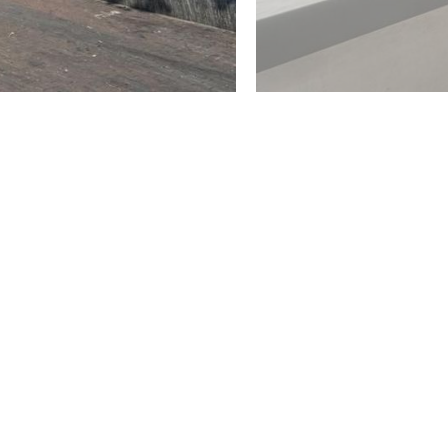
oningen (en wanneer de koper en/of de verkoper een
 daarna digitaal aan ons te bevestigen via jouw MOVE-