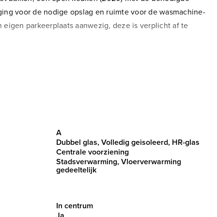
ging voor de nodige opslag en ruimte voor de wasmachine-
 eigen parkeerplaats aanwezig, deze is verplicht af te
lekeur aan (culinaire) restaurants en sfeervolle terrassen.
eid en aanbod. Koop hier versproducten en een bloemetje,
 Jumbo of Dirk. Shoppen kan om de hoek op De Meent, een van
nde stadse omgeving.
ok de uitvalswegen A16/A20 zijn binnen handbereik.
A
Dubbel glas, Volledig geisoleerd, HR-glas
Deze parkeerplaats wordt aangeboden voor €35.000,- k.k. en
Centrale voorziening
Stadsverwarming, Vloerverwarming
gedeeltelijk
In centrum
Ja