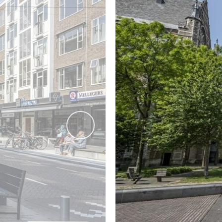
In de inpandige berging is ruimte voor de wasmachine- en d
Het gehele appartement is afgewerkt met glad gestuukte w
toiletruimte en berging.
---------- AFMETINGEN ---------
Bekijk voor de afmetingen bijgevoegde plattegronden.
vorige
---------- ALGEMEEN ----------
- Bouwjaar: 2007
- Woonoppervlakte: ± 100m² (inclusief de inpandige berging
- Eigen grond
- Energielabel: A
- Keuken en sanitair vernieuwd in 2020