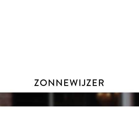
erkoop van nieuwbouw, recreatiewoningen, bedrijfswoningen, 
akkoord dat ondertekening van de koopovereenkomst digitaal pl
 recente model dat is vastgesteld door de NVM, de Consume
end) een ouderdoms-clausule, een clausule over de Meetinstru
lke bouwkundige (behoudens de Vereniging Eigen Huis) uit te 
ge staat van de woning.
ZONNEWIJZER
g. Dat is mogelijk tijdens kantooruren, maar ook ’s avonds en 