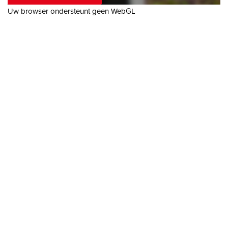
dakkapel en hebben openslaande deuren naar een balkon
Uw browser ondersteunt geen WebGL
met uitzicht op de singel. De achterste kamer is van riant
formaat en biedt toegang tot de zolder met karakteristieke
balken, een kleine dakkapel en de cv-ketel. Op de zolder is er
mogelijkheid tot het realiseren van bijvoorbeeld een grote
inkoopkast of kantoorruimte. Er is daarnaast voldoende
ruimte om op deze verdieping een badkamer te realiseren.
Het appartement is altijd goed onderhouden door de huidige
bewoner en de gezamenlijke VvE. Een aantal zaken zullen
naar de wens van de koper gemoderniseerd kunnen worden.
---------- AFMETINGEN ---------
Bekijk voor de afmetingen bijgevoegde plattegronden.
---------- ALGEMEEN ----------