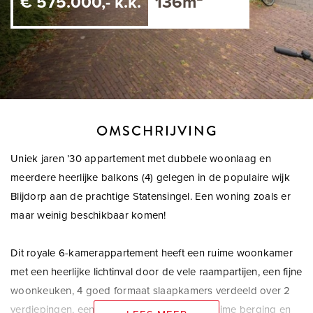
€ 575.000,- k.k.
136m²
OMSCHRIJVING
Uniek jaren ’30 appartement met dubbele woonlaag en
meerdere heerlijke balkons (4) gelegen in de populaire wijk
Blijdorp aan de prachtige Statensingel. Een woning zoals er
maar weinig beschikbaar komen!
Dit royale 6-kamerappartement heeft een ruime woonkamer
met een heerlijke lichtinval door de vele raampartijen, een fijne
woonkeuken, 4 goed formaat slaapkamers verdeeld over 2
verdiepingen, een badkamer en suite, een ruime berging en