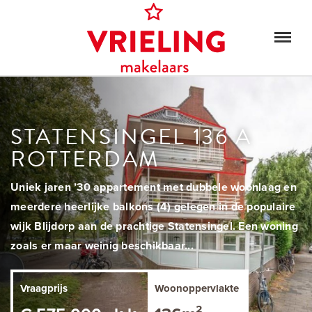
STATENSINGEL 136 A
ROTTERDAM
Uniek jaren ’30 appartement met dubbele woonlaag en
meerdere heerlijke balkons (4) gelegen in de populaire
wijk Blijdorp aan de prachtige Statensingel. Een woning
zoals er maar weinig beschikbaar...
Vraagprijs
Woonoppervlakte