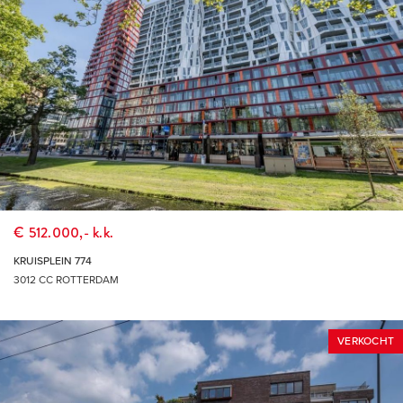
€ 512.000,- k.k.
KRUISPLEIN 774
3012 CC ROTTERDAM
VERKOCHT